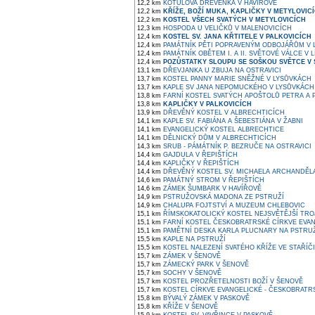
12,2 km
KOTULOVA DŘEVĚNKA V HAVÍŘOVĚ
12,2 km
KŘÍŽE, BOŽÍ MUKA, KAPLIČKY V METYLOVIC
12,2 km
KOSTEL VŠECH SVATÝCH V METYLOVICÍCH
12,3 km
HOSPODA U VELIČKŮ V MALENOVICÍCH
12,4 km
KOSTEL SV. JANA KŘTITELE V PALKOVICÍCH
12,4 km
PAMÁTNÍK PĚTI POPRAVENÝM ODBOJÁŘŮM V L
12,4 km
PAMÁTNÍK OBĚTEM I. A II. SVĚTOVÉ VÁLCE V 
12,4 km
POZŮSTATKY SLOUPU SE SOŠKOU SVĚTCE V 
13,1 km
DŘEVJANKA U ZBUJA NA OSTRAVICI
13,7 km
KOSTEL PANNY MARIE SNĚŽNÉ V LYSŮVKÁCH
13,7 km
KAPLE SV JANA NEPOMUCKÉHO V LYSŮVKÁCH
13,8 km
FARNÍ KOSTEL SVATÝCH APOŠTOLŮ PETRA A P
13,8 km
KAPLIČKY V PALKOVICÍCH
13,9 km
DŘEVĚNÝ KOSTEL V ALBRECHTICÍCH
14,1 km
KAPLE SV. FABIÁNA A ŠEBESTIÁNA V ŽABNI
14,1 km
EVANGELICKÝ KOSTEL ALBRECHTICE
14,1 km
DĚLNICKÝ DŮM V ALBRECHTICÍCH
14,3 km
SRUB - PÁMÁTNÍK P. BEZRUČE NA OSTRAVICI
14,4 km
GAJDULA V ŘEPIŠTÍCH
14,4 km
KAPLIČKY V ŘEPIŠTÍCH
14,4 km
DŘEVĚNÝ KOSTEL SV. MICHAELA ARCHANDĚLA
14,6 km
PAMÁTNÝ STROM V ŘEPIŠTÍCH
14,6 km
ZÁMEK ŠUMBARK V HAVÍŘOVĚ
14,9 km
PSTRUŽOVSKÁ MADONA ZE PSTRUŽÍ
14,9 km
CHALUPA FOJTSTVÍ A MUZEUM CHLEBOVIC
15,1 km
ŘÍMSKOKATOLICKÝ KOSTEL NEJSVĚTĚJŠÍ TROJ
15,1 km
FARNÍ KOSTEL ČESKOBRATRSKÉ CÍRKVE EVAN
15,1 km
PAMĚTNÍ DESKA KARLA PLUCNARY NA PSTRU
15,5 km
KAPLE NA PSTRUŽÍ
15,5 km
KOSTEL NALEZENÍ SVATÉHO KŘÍŽE VE STAŘÍČI
15,7 km
ZÁMEK V ŠENOVĚ
15,7 km
ZÁMECKÝ PARK V ŠENOVĚ
15,7 km
SOCHY V ŠENOVĚ
15,7 km
KOSTEL PROZŘETELNOSTI BOŽÍ V ŠENOVĚ
15,7 km
KOSTEL CÍRKVE EVANGELICKÉ - ČESKOBRATR
15,8 km
BÝVALÝ ZÁMEK V PASKOVĚ
15,8 km
KŘÍŽE V ŠENOVĚ