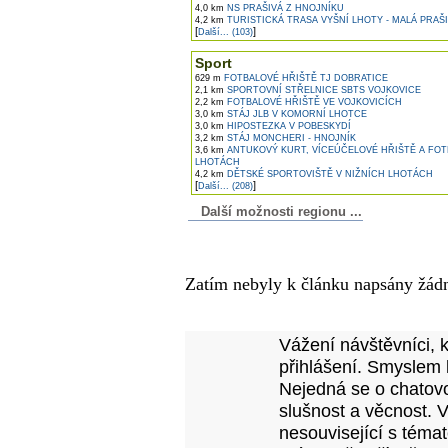
4,0 km
NS PRAŠIVÁ Z HNOJNÍKU
4,2 km
TURISTICKÁ TRASA VYŠNÍ LHOTY - MALÁ PRAŠ
[
]
Další... (103)
Sport
629 m
FOTBALOVÉ HŘIŠTĚ TJ DOBRATICE
2,1 km
SPORTOVNÍ STŘELNICE SBTS VOJKOVICE
2,2 km
FOTBALOVÉ HŘIŠTĚ VE VOJKOVICÍCH
3,0 km
STÁJ JLB V KOMORNÍ LHOTCE
3,0 km
HIPOSTEZKA V POBESKYDÍ
3,2 km
STÁJ MONCHERI - HNOJNÍK
3,6 km
ANTUKOVÝ KURT, VÍCEÚČELOVÉ HŘIŠTĚ A FOT
LHOTÁCH
4,2 km
DĚTSKÉ SPORTOVIŠTĚ V NIŽNÍCH LHOTÁCH
[
]
Další... (208)
Další možnosti regionu ...
Komentáře k článku
Zatím nebyly k článku napsány žád
Přidejte vlastní komentář
Vážení návštěvníci, 
přihlášení. Smyslem 
Nejedná se o chatovo
slušnost a věcnost. 
nesouvisející s téma