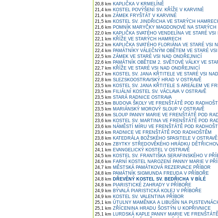
20,8 km
KAPLIČKA V KRMELÍNĚ
21,4 km
KOSTEL POVÝŠENÍ SV. KŘÍŽE V KARVINÉ
21,4 km
ZÁMEK FRYŠTÁT V KARVINÉ
21,5 km
KOSTEL SV. JINDŘICHA VE STARÝCH HAMREC
21,6 km
POMNÍK MARYČKY MAGDONOVÉ NA STARÝCH
22,0 km
KAPLIČKA SVATÉHO VENDELÍNA VE STARÉ VSI
22,1 km
KŘÍŽE VE STARÝCH HAMRECH
22,2 km
KAPLIČKA SVATÉHO FLORIÁNA VE STARÉ VSI 
22,4 km
PAMÁTNÍKY VÁLEČNÝM OBĚTEM VE STARÉ VSI
22,5 km
ZÁMEK VE STARÉ VSI NAD ONDŘEJNICÍ
22,6 km
PAMÁTNÍK OBĚTEM 2. SVĚTOVÉ VÁLKY VE STA
22,7 km
KŘÍŽE VE STARÉ VSI NAD ONDŘEJNICÍ
22,7 km
KOSTEL SV. JANA KŘTITELE VE STARÉ VSI NA
22,8 km
SLEZSKOOSTRAVSKÝ HRAD V OSTRAVĚ
23,5 km
KOSTEL SV. JANA KŘTITELE S AREÁLEM VE 
23,5 km
FILIÁLNÍ KOSTEL SV. VÁCLAVA V OSTRAVĚ
23,5 km
STARÁ RADNICE OSTRAVA
23,5 km
BUDOVA ŠKOLY VE FRENŠTÁTĚ POD RADHOŠ
23,5 km
MARIÁNSKÝ MOROVÝ SLOUP V OSTRAVĚ
23,6 km
SLOUP PANNY MARIE VE FRENŠTÁTĚ POD R
23,6 km
KOSTEL SV. MARTINA VE FRENŠTÁTĚ POD R
23,6 km
NÁMĚSTÍ MÍRU VE FRENŠTÁTĚ POD RADHOŠ
23,6 km
RADNICE VE FRENŠTÁTĚ POD RADHOŠTĚM
23,8 km
KATEDRÁLA BOŽSKÉHO SPASITELE V OSTRAVĚ
24,0 km
ZBYTKY STŘEDOVĚKÉHO HRÁDKU DĚTŘICHOVIC
24,1 km
EVANGELICKÝ KOSTEL V OSTRAVĚ
24,5 km
KOSTEL SV. FRANTIŠKA SERAFINSKÉHO V PŘ
24,6 km
FARNÍ KOSTEL NAROZENÍ PANNY MARIE V PŘ
24,7 km
MĚSTSKÁ PAMÁTKOVÁ REZERVACE PŘÍBOR
24,8 km
PAMÁTNÍK SIGMUNDA FREUDA V PŘÍBOŘE
24,8 km
DŘEVĚNÝ KOSTEL SV. BEDŘICHA V BÍLÉ
24,8 km
PIARISTICKÉ ZAHRADY V PŘÍBOŘE
24,9 km
BÝVALÁ PIARISTICKÁ KOLEJ V PŘÍBOŘE
24,9 km
KOSTEL SV. VALENTINA PŘÍBOR
25,1 km
ÚTULNY MAMĚNKA A LIBUŠÍN NA PUSTEVNÁCH
25,1 km
ZŘÍCENINA HRADU ŠOSTÝN U KOPŘIVNICE
25,1 km
LURDSKÁ KAPLE PANNY MARIE VE FRENŠTÁT