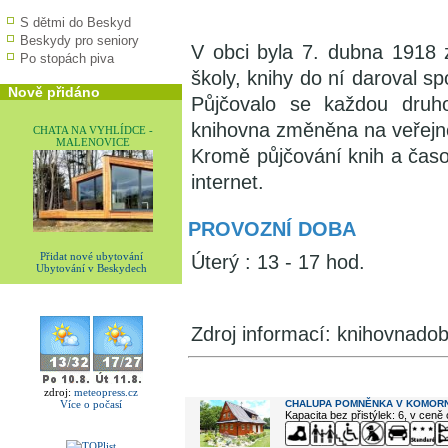
S dětmi do Beskyd
Beskydy pro seniory
V obci byla 7. dubna 1918 z
Po stopách piva
školy, knihy do ní daroval s
Nově přidáno
Půjčovalo se každou druho
knihovna změněna na veřejno
CHATA NA VYHLÍDCE -
MALENOVICE
Kromě půjčování knih a časop
internet.
PROVOZNÍ DOBA
Přidat nové ubytování
Úterý : 13 - 17 hod.
Ubytování v Beskydech
Zdroj informací: knihovnadob
V okolí najdete ...
zdroj:
meteopress.cz
CHALUPA POMNĚNKA V KOMORN
Více o počasí
Kapacita bez přistýlek: 6, v ceně