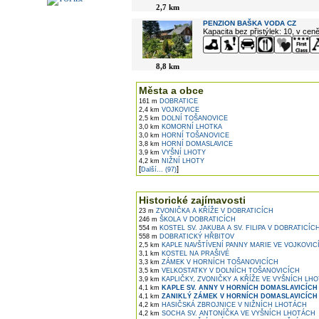
2,7 km
PENZION BAŠKA VODA CZ
Kapacita bez přistýlek: 10, v cen
8,8 km
Města a obce
161 m
DOBRATICE
2,4 km
VOJKOVICE
2,5 km
DOLNÍ TOŠANOVICE
3,0 km
KOMORNÍ LHOTKA
3,0 km
HORNÍ TOŠANOVICE
3,8 km
HORNÍ DOMASLAVICE
3,9 km
VYŠNÍ LHOTY
4,2 km
NIŽNÍ LHOTY
[
]
Další... (97)
Historické zajímavosti
23 m
ZVONIČKA A KŘÍŽE V DOBRATICÍCH
246 m
ŠKOLA V DOBRATICÍCH
554 m
KOSTEL SV. JAKUBA A SV. FILIPA V DOBRATICÍC
558 m
DOBRATICKÝ HŘBITOV
2,5 km
KAPLE NAVŠTÍVENÍ PANNY MARIE VE VOJKOVIC
3,1 km
KOSTEL NA PRAŠIVÉ
3,3 km
ZÁMEK V HORNÍCH TOŠANOVICÍCH
3,5 km
VELKOSTATKY V DOLNÍCH TOŠANOVICÍCH
3,9 km
KAPLIČKY, ZVONIČKY A KŘÍŽE VE VYŠNÍCH LH
4,1 km
KAPLE SV. ANNY V HORNÍCH DOMASLAVICÍCH
4,1 km
ZANIKLÝ ZÁMEK V HORNÍCH DOMASLAVICÍCH
4,2 km
HASIČSKÁ ZBROJNICE V NIŽNÍCH LHOTÁCH
4,2 km
SOCHA SV. ANTONÍČKA VE VYŠNÍCH LHOTÁCH