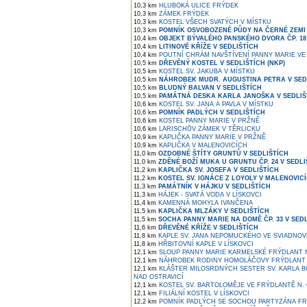
10,3 km
HLUBOKÁ ULICE FRÝDEK
10,3 km
ZÁMEK FRÝDEK
10,3 km
KOSTEL VŠECH SVATÝCH V MÍSTKU
10,3 km
POMNÍK OSVOBOZENÉ PŮDY NA ČERNÉ ZEMI 
10,4 km
OBJEKT BÝVALÉHO PANSKÉHO DVORA ČP. 18 
10,4 km
LITINOVÉ KŘÍŽE V SEDLIŠTÍCH
10,4 km
POUTNÍ CHRÁM NAVŠTÍVENÍ PANNY MARIE VE
10,5 km
DŘEVĚNÝ KOSTEL V SEDLIŠTÍCH (NKP)
10,5 km
KOSTEL SV. JAKUBA V MÍSTKU
10,5 km
NÁHROBEK MUDR. AUGUSTINA PETRA V SED
10,5 km
BLUDNÝ BALVAN V SEDLIŠTÍCH
10,5 km
PAMÁTNÁ DESKA KARLA JANOŠKA V SEDLIŠ
10,6 km
KOSTEL SV. JANA A PAVLA V MÍSTKU
10,6 km
POMNÍK PADLÝCH V SEDLIŠTÍCH
10,6 km
KOSTEL PANNY MARIE V PRŽNĚ
10,6 km
LARISCHŮV ZÁMEK V TĚRLICKU
10,9 km
KAPLIČKA PANNY MARIE V PRŽNĚ
10,9 km
KAPLIČKA V MALENOVICÍCH
11,0 km
OZDOBNÉ ŠTÍTY GRUNTŮ V SEDLIŠTÍCH
11,0 km
ZDĚNÉ BOŽÍ MUKA U GRUNTU ČP. 24 V SEDLI
11,2 km
KAPLIČKA SV. JOSEFA V SEDLIŠTÍCH
11,2 km
KOSTEL SV. IGNÁCE Z LOYOLY V MALENOVIC
11,3 km
PAMÁTNÍK V HÁJKU V SEDLIŠTÍCH
11,3 km
HÁJEK - SVATÁ VODA V LÍSKOVCI
11,4 km
KAMENNÁ MOHYLA IVANČENA
11,5 km
KAPLIČKA MLZÁKY V SEDLIŠTÍCH
11,5 km
SOCHA PANNY MARIE NA DOMĚ ČP. 33 V SED
11,6 km
DŘEVĚNÉ KŘÍŽE V SEDLIŠTÍCH
11,8 km
KAPLE SV. JANA NEPOMUCKÉHO VE SVIADNOV
11,8 km
HŘBITOVNÍ KAPLE V LÍSKOVCI
12,1 km
SLOUP PANNY MARIE KARMELSKÉ FRÝDLANT N
12,1 km
NÁHROBEK RODINY HOMOLÁČOVY FRÝDLANT 
12,1 km
KLÁŠTER MILOSRDNÝCH SESTER SV. KARLA 
NAD OSTRAVICÍ
12,1 km
KOSTEL SV. BARTOLOMĚJE VE FRÝDLANTĚ N. 
12,1 km
FILIÁLNÍ KOSTEL V LÍSKOVCI
12,2 km
POMNÍK PADLÝCH SE SOCHOU PARTYZÁNA FRÝ