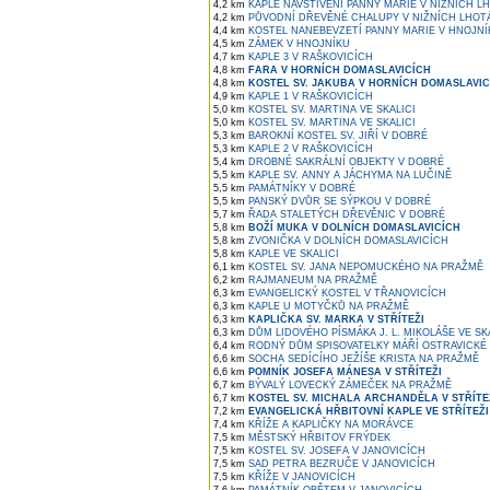
4,2 km
KAPLE NAVŠTÍVENÍ PANNY MARIE V NIŽNÍCH L
4,2 km
PŮVODNÍ DŘEVĚNÉ CHALUPY V NIŽNÍCH LHOT
4,4 km
KOSTEL NANEBEVZETÍ PANNY MARIE V HNOJNÍ
4,5 km
ZÁMEK V HNOJNÍKU
4,7 km
KAPLE 3 V RAŠKOVICÍCH
4,8 km
FARA V HORNÍCH DOMASLAVICÍCH
4,8 km
KOSTEL SV. JAKUBA V HORNÍCH DOMASLAVIC
4,9 km
KAPLE 1 V RAŠKOVICÍCH
5,0 km
KOSTEL SV. MARTINA VE SKALICI
5,0 km
KOSTEL SV. MARTINA VE SKALICI
5,3 km
BAROKNÍ KOSTEL SV. JIŘÍ V DOBRÉ
5,3 km
KAPLE 2 V RAŠKOVICÍCH
5,4 km
DROBNÉ SAKRÁLNÍ OBJEKTY V DOBRÉ
5,5 km
KAPLE SV. ANNY A JÁCHYMA NA LUČINĚ
5,5 km
PAMÁTNÍKY V DOBRÉ
5,5 km
PANSKÝ DVŮR SE SÝPKOU V DOBRÉ
5,7 km
ŘADA STALETÝCH DŘEVĚNIC V DOBRÉ
5,8 km
BOŽÍ MUKA V DOLNÍCH DOMASLAVICÍCH
5,8 km
ZVONIČKA V DOLNÍCH DOMASLAVICÍCH
5,8 km
KAPLE VE SKALICI
6,1 km
KOSTEL SV. JANA NEPOMUCKÉHO NA PRAŽMĚ
6,2 km
RAJMANEUM NA PRAŽMĚ
6,3 km
EVANGELICKÝ KOSTEL V TŘANOVICÍCH
6,3 km
KAPLE U MOTYČKŮ NA PRAŽMĚ
6,3 km
KAPLIČKA SV. MARKA V STŘÍTEŽI
6,3 km
DŮM LIDOVÉHO PÍSMÁKA J. L. MIKOLÁŠE VE SK
6,4 km
RODNÝ DŮM SPISOVATELKY MÁŘÍ OSTRAVICKÉ 
6,6 km
SOCHA SEDÍCÍHO JEŽÍŠE KRISTA NA PRAŽMĚ
6,6 km
POMNÍK JOSEFA MÁNESA V STŘÍTEŽI
6,7 km
BÝVALÝ LOVECKÝ ZÁMEČEK NA PRAŽMĚ
6,7 km
KOSTEL SV. MICHALA ARCHANDĚLA V STŘÍTE
7,2 km
EVANGELICKÁ HŘBITOVNÍ KAPLE VE STŘÍTEŽI
7,4 km
KŘÍŽE A KAPLIČKY NA MORÁVCE
7,5 km
MĚSTSKÝ HŘBITOV FRÝDEK
7,5 km
KOSTEL SV. JOSEFA V JANOVICÍCH
7,5 km
SAD PETRA BEZRUČE V JANOVICÍCH
7,5 km
KŘÍŽE V JANOVICÍCH