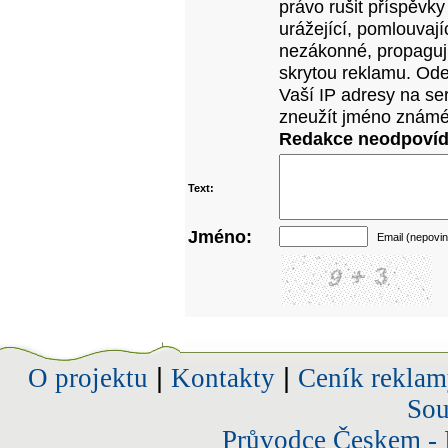
právo rušit příspěvky
urážející, pomlouvají
nezákonné, propagujíc
skrytou reklamu. Od
Vaší IP adresy na se
zneužít jméno známé
Redakce neodpovídá
Text:
Jméno:
Email (nepovin
O projektu
|
Kontakty
|
Ceník reklam
Sou
Průvodce Českem - 