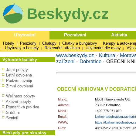
Beskydy.cz
Ubytování
Poznávání
Aktivita
Hotely
Penziony
Chalupy
Chatky a bungalovy
Kempy a autokem
|
|
|
|
Ubytovny a hostely
Rekreační střediska
Ubytování dle mapy
Výho
|
|
|
|
www.beskydy.cz
-
Kultura
-
Moravs
Výhodné balíčky
zařízení
-
Dobratice
-
OBECNÍ KN
Jarní pobyty
Letní dovolená
Podzim levněji
Zimní dovolená
OBECNÍ KNIHOVNA V DOBRATIC
Wellness pobyty
Místo:
Mobilní buňka vedle OÚ
Aktivní pobyty
Adresa:
739 52 Dobratice
Romantika pro dva
Mobil:
+420 775 971 010
S dětmi
Email:
knihovnadobratice(zavináč
Senioři
WWW:
https://knihovnadobratice.c
GPS:
49°39'52,236"N, 18°29'13,6
Beskydy pro skupiny