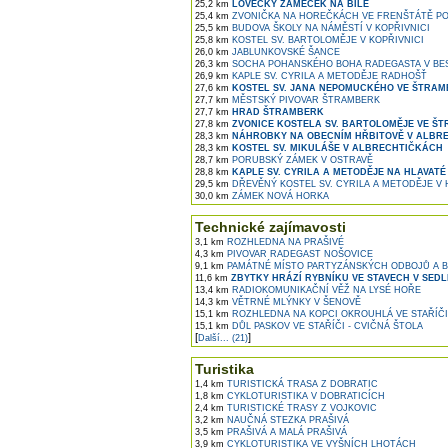
25,2 km
LOVECKÝ ZÁMEČEK NA BÍLÉ
25,4 km
ZVONIČKA NA HOREČKÁCH VE FRENŠTÁTĚ P
25,5 km
BUDOVA ŠKOLY NA NÁMĚSTÍ V KOPŘIVNICI
25,8 km
KOSTEL SV. BARTOLOMĚJE V KOPŘIVNICI
26,0 km
JABLUNKOVSKÉ ŠANCE
26,3 km
SOCHA POHANSKÉHO BOHA RADEGASTA V BE
26,9 km
KAPLE SV. CYRILA A METODĚJE RADHOŠŤ
27,6 km
KOSTEL SV. JANA NEPOMUCKÉHO VE ŠTRA
27,7 km
MĚSTSKÝ PIVOVAR ŠTRAMBERK
27,7 km
HRAD ŠTRAMBERK
27,8 km
ZVONICE KOSTELA SV. BARTOLOMĚJE VE Š
28,3 km
NÁHROBKY NA OBECNÍM HŘBITOVĚ V ALBR
28,3 km
KOSTEL SV. MIKULÁŠE V ALBRECHTIČKÁCH
28,7 km
PORUBSKÝ ZÁMEK V OSTRAVĚ
28,8 km
KAPLE SV. CYRILA A METODĚJE NA HLAVATÉ
29,5 km
DŘEVĚNÝ KOSTEL SV. CYRILA A METODĚJE V
30,0 km
ZÁMEK NOVÁ HORKA
Technické zajímavosti
3,1 km
ROZHLEDNA NA PRAŠIVÉ
4,3 km
PIVOVAR RADEGAST NOŠOVICE
9,1 km
PAMÁTNÉ MÍSTO PARTYZÁNSKÝCH ODBOJŮ A 
11,6 km
ZBYTKY HRÁZÍ RYBNÍKU VE STAVECH V SEDL
13,4 km
RADIOKOMUNIKAČNÍ VĚŽ NA LYSÉ HOŘE
14,3 km
VĚTRNÉ MLÝNKY V ŠENOVĚ
15,1 km
ROZHLEDNA NA KOPCI OKROUHLÁ VE STAŘÍČI
15,1 km
DŮL PASKOV VE STAŘÍČI - CVIČNÁ ŠTOLA
[
]
Další... (21)
Turistika
1,4 km
TURISTICKÁ TRASA Z DOBRATIC
1,8 km
CYKLOTURISTIKA V DOBRATICÍCH
2,4 km
TURISTICKÉ TRASY Z VOJKOVIC
3,2 km
NAUČNÁ STEZKA PRAŠIVÁ
3,5 km
PRAŠIVÁ A MALÁ PRAŠIVÁ
3,9 km
CYKLOTURISTIKA VE VYŠNÍCH LHOTÁCH