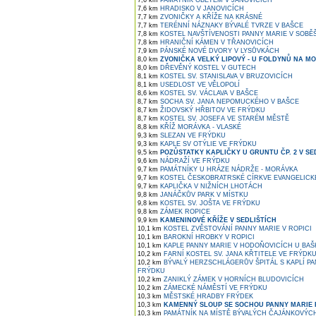
7,6 km
PAMÁTNÍK OBĚTEM V JANOVICÍCH
7,6 km
HRADISKO V JANOVICÍCH
7,7 km
ZVONIČKY A KŘÍŽE NA KRÁSNÉ
7,7 km
TERÉNNÍ NÁZNAKY BÝVALÉ TVRZE V BAŠCE
7,8 km
KOSTEL NAVŠTÍVENOSTI PANNY MARIE V SOBĚ
7,8 km
HRANIČNÍ KÁMEN V TŘANOVICÍCH
7,9 km
PÁNSKÉ NOVÉ DVORY V LYSŮVKÁCH
8,0 km
ZVONIČKA VELKÝ LIPOVÝ - U FOLDYNŮ NA M
8,0 km
DŘEVĚNÝ KOSTEL V GUTECH
8,1 km
KOSTEL SV. STANISLAVA V BRUZOVICÍCH
8,1 km
USEDLOST VE VĚLOPOLÍ
8,6 km
KOSTEL SV. VÁCLAVA V BAŠCE
8,7 km
SOCHA SV. JANA NEPOMUCKÉHO V BAŠCE
8,7 km
ŽIDOVSKÝ HŘBITOV VE FRÝDKU
8,7 km
KOSTEL SV. JOSEFA VE STARÉM MĚSTĚ
8,8 km
KŘÍŽ MORÁVKA - VLASKÉ
9,3 km
SLEZAN VE FRÝDKU
9,3 km
KAPLE SV OTÝLIE VE FRÝDKU
9,5 km
POZŮSTATKY KAPLIČKY U GRUNTU ČP. 2 V SE
9,6 km
NÁDRAŽÍ VE FRÝDKU
9,7 km
PAMÁTNÍKY U HRÁZE NÁDRŽE - MORÁVKA
9,7 km
KOSTEL ČESKOBRATRSKÉ CÍRKVE EVANGELICK
9,7 km
KAPLIČKA V NIŽNÍCH LHOTÁCH
9,8 km
JANÁČKŮV PARK V MÍSTKU
9,8 km
KOSTEL SV. JOŠTA VE FRÝDKU
9,8 km
ZÁMEK ROPICE
9,9 km
KAMENINOVÉ KŘÍŽE V SEDLIŠTÍCH
10,1 km
KOSTEL ZVĚSTOVÁNÍ PANNY MARIE V ROPICI
10,1 km
BAROKNÍ HROBKY V ROPICI
10,1 km
KAPLE PANNY MARIE V HODOŇOVICÍCH U BAŠ
10,2 km
FARNÍ KOSTEL SV. JANA KŘTITELE VE FRÝDK
10,2 km
BÝVALÝ HERZSCHLÁGERŮV ŠPITÁL S KAPLÍ P
FRÝDKU
10,2 km
ZANIKLÝ ZÁMEK V HORNÍCH BLUDOVICÍCH
10,2 km
ZÁMECKÉ NÁMĚSTÍ VE FRÝDKU
10,3 km
MĚSTSKÉ HRADBY FRÝDEK
10,3 km
KAMENNÝ SLOUP SE SOCHOU PANNY MARIE 
10,3 km
PAMÁTNÍK NA MÍSTĚ BÝVALÝCH ČAJÁNKOVÝCH