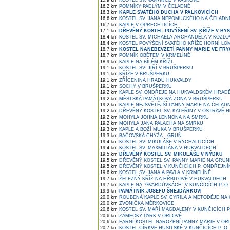
15,9 km
KOSTEL SV. VAVŘINCE V PASKOVĚ
16,2 km
POMNÍKY PADLÝM V ČELADNÉ
16,3 km
KAPLE SVATÉHO DUCHA V PALKOVICÍCH
16,6 km
KOSTEL SV. JANA NEPOMUCKÉHO NA ČELADN
16,7 km
KAPLE V OPRECHTICÍCH
17,1 km
DŘEVĚNÝ KOSTEL POVÝŠENÍ SV. KŘÍŽE V BYST
18,4 km
KOSTEL SV. MICHAELA ARCHANDĚLA V KOZLO
18,4 km
KOSTEL POVÝŠENÍ SVATÉHO KŘÍŽE HORNÍ LO
18,7 km
KOSTEL NANEBEVZETÍ PANNY MARIE VE FRY
18,7 km
POMNÍK OBĚTEM V KRMELÍNĚ
18,9 km
KAPLE NA BÍLÉM KŘÍŽI
19,1 km
KOSTEL SV. JIŘÍ V BRUŠPERKU
19,1 km
KŘÍŽE V BRUŠPERKU
19,1 km
ZŘÍCENINA HRADU HUKVALDY
19,1 km
SOCHY V BRUŠPERKU
19,2 km
KAPLE SV. ONDŘEJE NA HUKVALDSKÉM HRAD
19,2 km
MĚSTSKÁ PAMÁTKOVÁ ZONA V BRUŠPERKU
19,2 km
KAPLE NEJSVĚTĚJŠÍ PANNY MARIE NA ČELAD
19,2 km
DŘEVĚNÝ KOSTEL SV. KATEŘINY V OSTRAVĚ-H
19,2 km
MOHYLA JOHNA LENNONA NA SMRKU
19,2 km
MOHYLA JANA PALACHA NA SMRKU
19,3 km
KAPLE A BOŽÍ MUKA V BRUŠPERKU
19,3 km
BAČOVSKÁ CHYŽA - GRUŇ
19,4 km
KOSTEL SV. MIKULÁŠE V RYCHALTICÍCH
19,4 km
KOSTEL SV. MAXMILIÁNA V HUKVALDECH
19,5 km
DŘEVĚNÝ KOSTEL SV. MIKULÁŠE V NÝDKU
19,5 km
DŘEVĚNÝ KOSTEL SV. PANNY MARIE NA GRUN
19,5 km
DŘEVĚNÝ KOSTEL V KUNČICÍCH P. ONDŘEJNÍ
19,6 km
KOSTEL SV. JANA A PAVLA V KRMELÍNĚ
19,7 km
ŽELEZNÝ KŘÍŽ NA HŘBITOVĚ V HUKVALDECH
19,7 km
KAPLE NA "GVARDŮVKÁCH" V KUNČICÍCH P. O.
19,9 km
PAMÁTNÍK JOSEFU ŠNEJDÁRKOVI
20,0 km
ROUBENÁ KAPLE SV. CYRILA A METODĚJE NA
20,0 km
ZVONIČKA MĚRKOVICE
20,6 km
KOSTEL SV. MAŘÍ MAGDALENY V KUNČICÍCH 
20,6 km
ZÁMECKÝ PARK V ORLOVÉ
20,6 km
FARNÍ KOSTEL NAROZENÍ PANNY MARIE V OR
20,7 km
KOSTEL CÍRKVE HUSITSKÉ V KUNČICÍCH P. O.