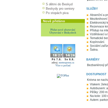
S dětmi do Beskyd
Beskydy pro seniory
SLUŽBY
Po stopách piva
Absenční a pr
Meziknihovní 
Nově přidáno
Elektronický k
Rezervace kn
Přidat nové ubytování
Přístup na int
Ubytování v Beskydech
Vzdělávací a k
Tematické bes
Kopírování.
Sociální zaříz
Šatna.
BARIÉRY
zdroj:
meteopress.cz
Bezbariérový př
Více o počasí
DOSTUPNOST
Knivna se nachá
Vlakem: železn
Autobusem: au
Pěšky: 200 m 
Na kole: 100 
Autem: parkov