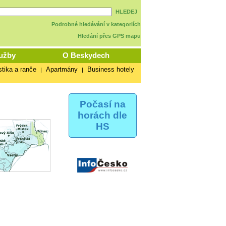
HLEDEJ
Podrobné hledávání v kategoriích
Hledání přes GPS mapu
užby
O Beskydech
stika a ranče
Apartmány
Business hotely
|
|
Počasí na
horách dle
HS