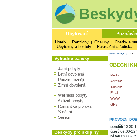
Beskydy
Ubytování
Poznáván
Hotely
Penziony
Chalupy
Chatky a bu
|
|
|
Ubytovny a hostely
Rekreační střediska
|
|
|
www.beskydy.cz
-
Ku
Výhodné balíčky
OBECNÍ K
Jarní pobyty
Letní dovolená
Místo:
Podzim levněji
Adresa:
Zimní dovolená
Telefon:
Email:
Wellness pobyty
WWW:
Aktivní pobyty
GPS:
Romantika pro dva
S dětmi
Senioři
PROVOZNÍ DO
pondělí
13.30-1
úterý
09.00-12.
Beskydy pro skupiny
pátek
09.00-12.