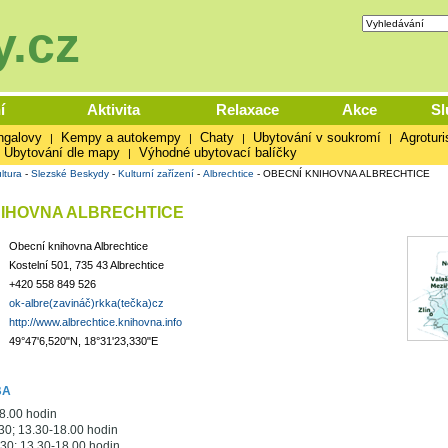
.cz
í
Aktivita
Relaxace
Akce
Sl
ngalovy
Kempy a autokempy
Chaty
Ubytování v soukromí
Agroturi
|
|
|
|
Ubytování dle mapy
Výhodné ubytovací balíčky
|
ltura
-
Slezské Beskydy
-
Kulturní zařízení
-
Albrechtice
-
OBECNÍ KNIHOVNA ALBRECHTICE
NIHOVNA ALBRECHTICE
Obecní knihovna Albrechtice
Kostelní 501, 735 43 Albrechtice
+420 558 849 526
ok-albre(zavináč)rkka(tečka)cz
http://www.albrechtice.knihovna.info
49°47'6,520"N, 18°31'23,330"E
BA
8.00 hodin
30; 13.30-18.00 hodin
30; 13.30-18.00 hodin