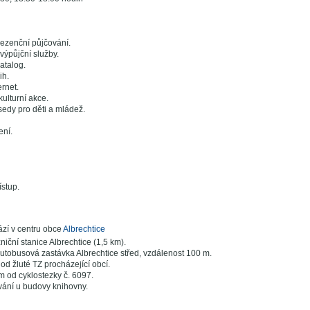
ezenční půjčování.
výpůjční služby.
atalog.
ih.
ernet.
ulturní akce.
edy pro děti a mládež.
ení.
ístup.
zí v centru obce
Albrechtice
iční stanice Albrechtice (1,5 km).
tobusová zastávka Albrechtice střed, vzdálenost 100 m.
od žluté TZ procházející obcí.
m od cyklostezky č. 6097.
ání u budovy knihovny.