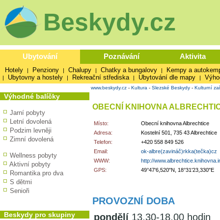
Beskydy.cz
Ubytování
Poznávání
Aktivita
Hotely
Penziony
Chalupy
Chatky a bungalovy
Kempy a autokem
|
|
|
|
Ubytovny a hostely
Rekreační střediska
Ubytování dle mapy
Výho
|
|
|
|
www.beskydy.cz
-
Kultura
-
Slezské Beskydy
-
Kulturní za
Výhodné balíčky
OBECNÍ KNIHOVNA ALBRECHTI
Jarní pobyty
Letní dovolená
Místo:
Obecní knihovna Albrechtice
Podzim levněji
Adresa:
Kostelní 501, 735 43 Albrechtice
Zimní dovolená
Telefon:
+420 558 849 526
Email:
ok-albre(zavináč)rkka(tečka)cz
Wellness pobyty
WWW:
http://www.albrechtice.knihovna.i
Aktivní pobyty
GPS:
49°47'6,520"N, 18°31'23,330"E
Romantika pro dva
S dětmi
Senioři
PROVOZNÍ DOBA
Beskydy pro skupiny
pondělí
13.30-18.00 hodin