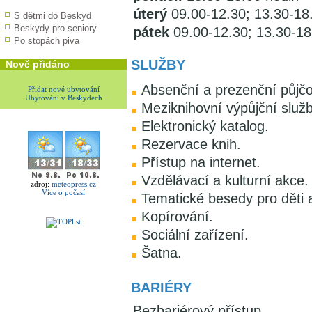
úterý
09.00-12.30; 13.30-18
S dětmi do Beskyd
Beskydy pro seniory
pátek
09.00-12.30; 13.30-18
Po stopách piva
SLUŽBY
Nově přidáno
Absenční a prezenční půjčo
Přidat nové ubytování
Ubytování v Beskydech
Meziknihovní výpůjční služb
Elektronický katalog.
Rezervace knih.
Přístup na internet.
Vzdělávací a kulturní akce.
zdroj:
meteopress.cz
Více o počasí
Tematické besedy pro děti 
Kopírování.
Sociální zařízení.
Šatna.
BARIÉRY
Bezbariérový přístup.