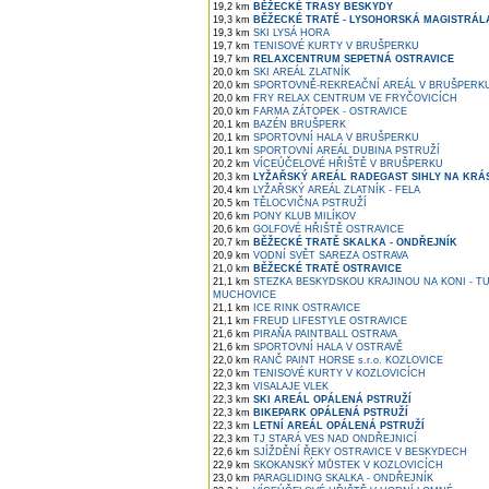
19,2 km
BĚŽECKÉ TRASY BESKYDY
19,3 km
BĚŽECKÉ TRATĚ - LYSOHORSKÁ MAGISTRÁL
19,3 km
SKI LYSÁ HORA
19,7 km
TENISOVÉ KURTY V BRUŠPERKU
19,7 km
RELAXCENTRUM SEPETNÁ OSTRAVICE
20,0 km
SKI AREÁL ZLATNÍK
20,0 km
SPORTOVNĚ-REKREAČNÍ AREÁL V BRUŠPERK
20,0 km
FRY RELAX CENTRUM VE FRYČOVICÍCH
20,0 km
FARMA ZÁTOPEK - OSTRAVICE
20,1 km
BAZÉN BRUŠPERK
20,1 km
SPORTOVNÍ HALA V BRUŠPERKU
20,1 km
SPORTOVNÍ AREÁL DUBINA PSTRUŽÍ
20,2 km
VÍCEÚČELOVÉ HŘIŠTĚ V BRUŠPERKU
20,3 km
LYŽAŘSKÝ AREÁL RADEGAST SIHLY NA KRÁ
20,4 km
LYŽAŘSKÝ AREÁL ZLATNÍK - FELA
20,5 km
TĚLOCVIČNA PSTRUŽÍ
20,6 km
PONY KLUB MILÍKOV
20,6 km
GOLFOVÉ HŘIŠTĚ OSTRAVICE
20,7 km
BĚŽECKÉ TRATĚ SKALKA - ONDŘEJNÍK
20,9 km
VODNÍ SVĚT SAREZA OSTRAVA
21,0 km
BĚŽECKÉ TRATĚ OSTRAVICE
21,1 km
STEZKA BESKYDSKOU KRAJINOU NA KONI - TU
MUCHOVICE
21,1 km
ICE RINK OSTRAVICE
21,1 km
FREUD LIFESTYLE OSTRAVICE
21,6 km
PIRAŇA PAINTBALL OSTRAVA
21,6 km
SPORTOVNÍ HALA V OSTRAVĚ
22,0 km
RANČ PAINT HORSE s.r.o. KOZLOVICE
22,0 km
TENISOVÉ KURTY V KOZLOVICÍCH
22,3 km
VISALAJE VLEK
22,3 km
SKI AREÁL OPÁLENÁ PSTRUŽÍ
22,3 km
BIKEPARK OPÁLENÁ PSTRUŽÍ
22,3 km
LETNÍ AREÁL OPÁLENÁ PSTRUŽÍ
22,3 km
TJ STARÁ VES NAD ONDŘEJNICÍ
22,6 km
SJÍŽDĚNÍ ŘEKY OSTRAVICE V BESKYDECH
22,9 km
SKOKANSKÝ MŮSTEK V KOZLOVICÍCH
23,0 km
PARAGLIDING SKALKA - ONDŘEJNÍK