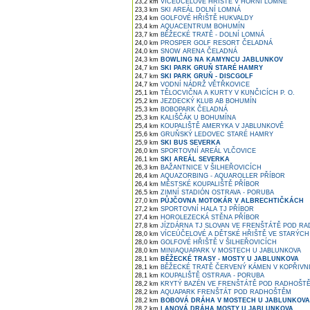
23,2 km
VÍCEÚČELOVÉ HŘIŠTĚ V HORNÍ LOMNÉ
23,3 km
SKI AREÁL DOLNÍ LOMNÁ
23,4 km
GOLFOVÉ HŘIŠTĚ HUKVALDY
23,4 km
AQUACENTRUM BOHUMÍN
23,7 km
BĚŽECKÉ TRATĚ - DOLNÍ LOMNÁ
24,0 km
PROSPER GOLF RESORT ČELADNÁ
24,0 km
SNOW ARENA ČELADNÁ
24,3 km
BOWLING NA KAMYNCU JABLUNKOV
24,7 km
SKI PARK GRUŇ STARÉ HAMRY
24,7 km
SKI PARK GRUŇ - DISCGOLF
24,7 km
VODNÍ NÁDRŽ VĚTŘKOVICE
25,1 km
TĚLOCVIČNA A KURTY V KUNČICÍCH P. O.
25,2 km
JEZDECKÝ KLUB AB BOHUMÍN
25,3 km
BOBOPARK ČELADNÁ
25,3 km
KALIŠČÁK U BOHUMÍNA
25,4 km
KOUPALIŠTĚ AMERYKA V JABLUNKOVĚ
25,6 km
GRUŇSKÝ LEDOVEC STARÉ HAMRY
25,9 km
SKI BUS SEVERKA
26,0 km
SPORTOVNÍ AREÁL VLČOVICE
26,1 km
SKI AREÁL SEVERKA
26,3 km
BAŽANTNICE V ŠILHEŘOVICÍCH
26,4 km
AQUAZORBING - AQUAROLLER PŘÍBOR
26,4 km
MĚSTSKÉ KOUPALIŠTĚ PŘÍBOR
26,5 km
ZIMNÍ STADIÓN OSTRAVA - PORUBA
27,0 km
PŮJČOVNA MOTOKÁR V ALBRECHTIČKÁCH
27,2 km
SPORTOVNÍ HALA TJ PŘÍBOR
27,4 km
HOROLEZECKÁ STĚNA PŘÍBOR
27,8 km
JÍZDÁRNA TJ SLOVAN VE FRENŠTÁTĚ POD R
28,0 km
VÍCEÚČELOVÉ A DĚTSKÉ HŘIŠTĚ VE STARÝC
28,0 km
GOLFOVÉ HŘIŠTĚ V ŠILHEŘOVICÍCH
28,0 km
MINIAQUAPARK V MOSTECH U JABLUNKOVA
28,1 km
BĚŽECKÉ TRASY - MOSTY U JABLUNKOVA
28,1 km
BĚŽECKÉ TRATĚ ČERVENÝ KÁMEN V KOPŘIVNI
28,1 km
KOUPALIŠTĚ OSTRAVA - PORUBA
28,2 km
KRYTÝ BAZÉN VE FRENŠTÁTĚ POD RADHOŠT
28,2 km
AQUAPARK FRENŠTÁT POD RADHOŠTĚM
28,2 km
BOBOVÁ DRÁHA V MOSTECH U JABLUNKOVA
28,2 km
LANOVÁ DRÁHA MOSTY U JABLUNKOVA