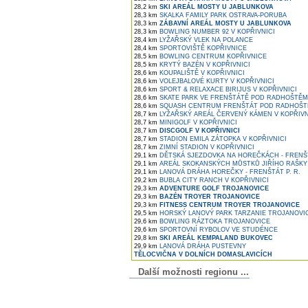
28,2 km
SKI AREÁL MOSTY U JABLUNKOVA
28,3 km
SKALKA FAMILY PARK OSTRAVA-PORUBA
28,3 km
ZÁBAVNÍ AREÁL MOSTY U JABLUNKOVA
28,3 km
BOWLING NUMBER 92 V KOPŘIVNICI
28,4 km
LYŽAŘSKÝ VLEK NA POLANCE
28,4 km
SPORTOVIŠTĚ KOPŘIVNICE
28,5 km
BOWLING CENTRUM KOPŘIVNICE
28,5 km
KRYTÝ BAZÉN V KOPŘIVNICI
28,6 km
KOUPALIŠTĚ V KOPŘIVNICI
28,6 km
VOLEJBALOVÉ KURTY V KOPŘIVNICI
28,6 km
SPORT & RELAXACE BIRIJUS V KOPŘIVNICI
28,6 km
SKATE PARK VE FRENŠTÁTĚ POD RADHOŠTĚM
28,6 km
SQUASH CENTRUM FRENŠTÁT POD RADHOŠ
28,7 km
LYŽAŘSKÝ AREÁL ČERVENÝ KÁMEN V KOPŘIVN
28,7 km
MINIGOLF V KOPŘIVNICI
28,7 km
DISCGOLF V KOPŘIVNICI
28,7 km
STADION EMILA ZÁTOPKA V KOPŘIVNICI
28,7 km
ZIMNÍ STADION V KOPŘIVNICI
29,1 km
DĚTSKÁ SJEZDOVKA NA HOREČKÁCH - FRENŠT
29,1 km
AREÁL SKOKANSKÝCH MŮSTKŮ JIŘÍHO RAŠKY
29,1 km
LANOVÁ DRÁHA HOREČKY - FRENŠTÁT P. R.
29,2 km
BUBLA CITY RANCH V KOPŘIVNICI
29,3 km
ADVENTURE GOLF TROJANOVICE
29,3 km
BAZÉN TROYER TROJANOVICE
29,3 km
FITNESS CENTRUM TROYER TROJANOVICE
29,5 km
HORSKÝ LANOVÝ PARK TARZANIE TROJANOVI
29,6 km
BOWLING RÁZTOKA TROJANOVICE
29,6 km
SPORTOVNÍ RYBOLOV VE STUDÉNCE
29,8 km
SKI AREÁL KEMPALAND BUKOVEC
29,9 km
LANOVÁ DRÁHA PUSTEVNY
TĚLOCVIČNA V DOLNÍCH DOMASLAVICÍCH
Další možnosti regionu ...
Komentáře k článku