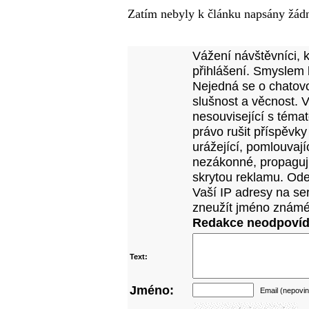
Zatím nebyly k článku napsány žád
Přidejte vlastní komentář
Vážení návštěvníci, 
přihlášení. Smyslem 
Nejedná se o chatovo
slušnost a věcnost. 
nesouvisející s téma
právo rušit příspěvky
urážející, pomlouvají
nezákonné, propagujíc
skrytou reklamu. Od
Vaší IP adresy na se
zneužít jméno známé
Redakce neodpovídá
Text:
Jméno:
Email (nepovin