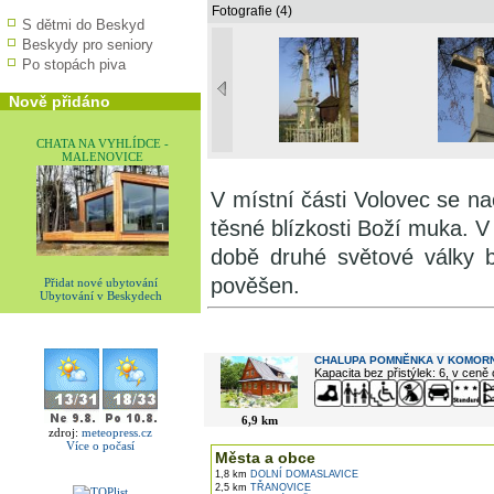
Fotografie (4)
S dětmi do Beskyd
Beskydy pro seniory
Po stopách piva
Nově přidáno
CHATA NA VYHLÍDCE -
MALENOVICE
V místní části Volovec se na
těsné blízkosti Boží muka. V
době druhé světové války 
pověšen.
Přidat nové ubytování
Ubytování v Beskydech
V okolí najdete ...
CHALUPA POMNĚNKA V KOMORN
Kapacita bez přistýlek: 6, v ceně
6,9 km
zdroj:
meteopress.cz
Více o počasí
Města a obce
1,8 km
DOLNÍ DOMASLAVICE
2,5 km
TŘANOVICE