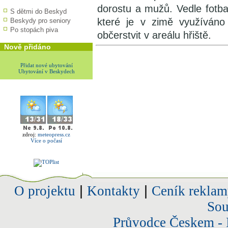
dorostu a mužů. Vedle fotbal
S dětmi do Beskyd
které je v zimě využíváno
Beskydy pro seniory
Po stopách piva
občerstvit v areálu hřiště.
Nově přidáno
Přidat nové ubytování
Ubytování v Beskydech
zdroj:
meteopress.cz
Více o počasí
O projektu
|
Kontakty
|
Ceník reklam
Sou
Průvodce Českem - 