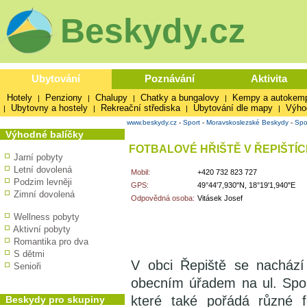
Beskydy.cz
Ubytování
Poznávání
Aktivita
Hotely
Penziony
Chalupy
Chatky a bungalovy
Kempy a autokem
|
|
|
|
Ubytovny a hostely
Rekreační střediska
Ubytování dle mapy
Výho
|
|
|
|
www.beskydy.cz
-
Sport
-
Moravskoslezské Beskydy
-
Spo
Výhodné balíčky
FOTBALOVÉ HŘIŠTĚ V ŘEPIŠTÍ
Jarní pobyty
Letní dovolená
Mobil:
+420 732 823 727
Podzim levněji
GPS:
49°44'7,930"N, 18°19'1,940"E
Zimní dovolená
Odpovědná osoba:
Vitásek Josef
Wellness pobyty
Aktivní pobyty
Romantika pro dva
S dětmi
V obci Řepiště se nachází 
Senioři
obecním úřadem na ul. Sport
které také pořádá různé f
Beskydy pro skupiny