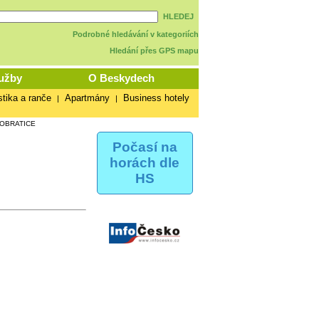
HLEDEJ
Podrobné hledávání v kategoriích
Hledání přes GPS mapu
užby
O Beskydech
stika a ranče
Apartmány
Business hotely
|
|
DOBRATICE
Počasí na
horách dle
HS