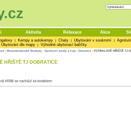
.cz
í
Aktivita
Relaxace
Akce
Sl
ngalovy
Kempy a autokempy
Chaty
Ubytování v soukromí
Agroturi
|
|
|
|
Ubytování dle mapy
Výhodné ubytovací balíčky
|
ort
-
Moravskoslezské Beskydy
-
Sportovní areály a haly
-
Dobratice
-
FOTBALOVÉ HŘIŠTĚ TJ 
 HŘIŠTĚ TJ DOBRATICE
vé hřiště se nachází za kostelem.