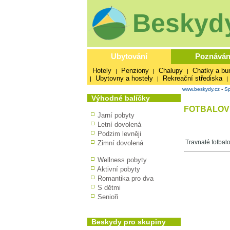
Beskydy
Ubytování
Poznáván
Hotely
Penziony
Chalupy
Chatky a bu
|
|
|
Ubytovny a hostely
Rekreační střediska
|
|
|
www.beskydy.cz
-
Sp
Výhodné balíčky
FOTBALOVÉ
Jarní pobyty
Letní dovolená
Podzim levněji
Travnaté fotbalo
Zimní dovolená
Wellness pobyty
Aktivní pobyty
Romantika pro dva
S dětmi
Senioři
Beskydy pro skupiny