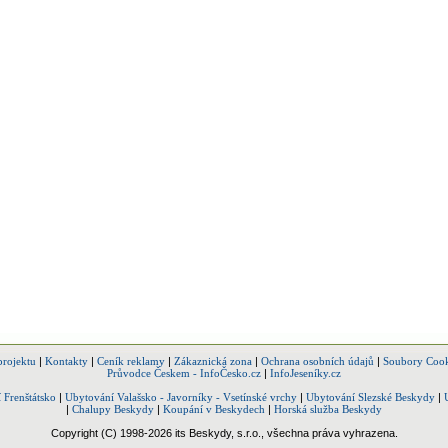
projektu
|
Kontakty
|
Ceník reklamy
|
Zákaznická zona
|
Ochrana osobních údajů
|
Soubory Cook
Průvodce Českem - InfoČesko.cz
|
InfoJeseníky.cz
 Frenštátsko
|
Ubytování Valašsko - Javorníky - Vsetínské vrchy
|
Ubytování Slezské Beskydy
|
|
Chalupy Beskydy
|
Koupání v Beskydech
|
Horská služba Beskydy
Copyright (C) 1998-2026 its Beskydy, s.r.o., všechna práva vyhrazena.