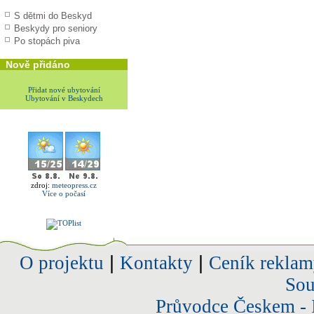
S dětmi do Beskyd
Beskydy pro seniory
Po stopách piva
Nově přidáno
Přidat nové ubytování
Ubytování v Beskydech
zdroj:
meteopress.cz
Více o počasí
O projektu
|
Kontakty
|
Ceník reklam
Sou
Průvodce Českem - 