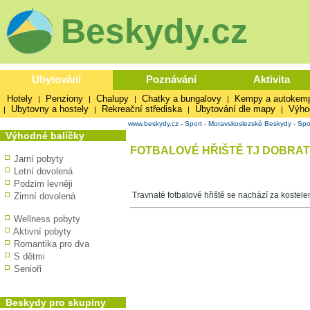
Beskydy.cz
Ubytování
Poznávání
Aktivita
Hotely
Penziony
Chalupy
Chatky a bungalovy
Kempy a autokem
|
|
|
|
Ubytovny a hostely
Rekreační střediska
Ubytování dle mapy
Výho
|
|
|
|
www.beskydy.cz
-
Sport
-
Moravskoslezské Beskydy
-
Spo
Výhodné balíčky
FOTBALOVÉ HŘIŠTĚ TJ DOBRAT
Jarní pobyty
Letní dovolená
Podzim levněji
Travnaté fotbalové hřiště se nachází za kostele
Zimní dovolená
Wellness pobyty
Aktivní pobyty
Romantika pro dva
S dětmi
Senioři
Beskydy pro skupiny