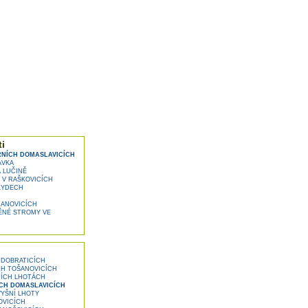
i
NÍCH DOMASLAVICÍCH
ÁVKA
 LUČINĚ
V RAŠKOVICÍCH
KYDECH
JANOVICÍCH
NÉ STROMY VE
 DOBRATICÍCH
CH TOŠANOVICÍCH
NÍCH LHOTÁCH
CH DOMASLAVICÍCH
YŠNÍ LHOTY
OVICÍCH