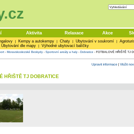
.cz
í
Aktivita
Relaxace
Akce
Sl
ngalovy
Kempy a autokempy
Chaty
Ubytování v soukromí
Agroturi
|
|
|
|
Ubytování dle mapy
Výhodné ubytovací balíčky
|
ort
-
Moravskoslezské Beskydy
-
Sportovní areály a haly
-
Dobratice
-
FOTBALOVÉ HŘIŠTĚ TJ 
Upravit informace
|
Vložit no
 HŘIŠTĚ TJ DOBRATICE