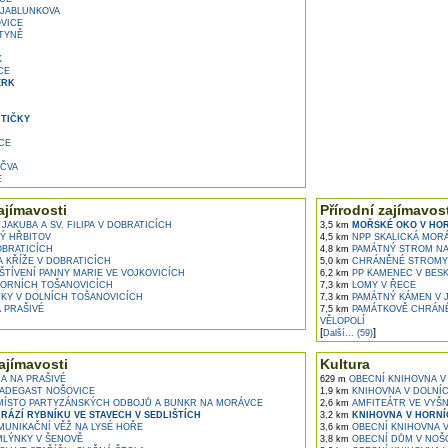
JABLUNKOVA
VICE
TYNĚ
K
CE
ERK
TIČKY
C
CE
ČVA
E
ajímavosti
Přírodní zajímavost
JAKUBA A SV. FILIPA V DOBRATICÍCH
3,5 km
MOŘSKÉ OKO V HOR
Ý HŘBITOV
4,5 km
NPP SKALICKÁ MOR
OBRATICÍCH
4,8 km
PAMÁTNÝ STROM NA
 KŘÍŽE V DOBRATICÍCH
5,0 km
CHRÁNĚNÉ STROMY 
ŠTÍVENÍ PANNY MARIE VE VOJKOVICÍCH
6,2 km
PP KAMENEC V BES
ORNÍCH TOŠANOVICÍCH
7,3 km
LOMY V ŘECE
KY V DOLNÍCH TOŠANOVICÍCH
7,3 km
PAMÁTNÝ KÁMEN V 
 PRAŠIVÉ
7,5 km
PAMÁTKOVĚ CHRÁNĚ
VĚLOPOLÍ
[
]
Další... (59)
ajímavosti
Kultura
 NA PRAŠIVÉ
629 m
OBECNÍ KNIHOVNA V
ADEGAST NOŠOVICE
1,9 km
KNIHOVNA V DOLNÍ
ÍSTO PARTYZÁNSKÝCH ODBOJŮ A BUNKR NA MORÁVCE
2,6 km
AMFITEÁTR VE VYŠ
RÁZÍ RYBNÍKU VE STAVECH V SEDLIŠTÍCH
3,2 km
KNIHOVNA V HORNÍ
UNIKAČNÍ VĚŽ NA LYSÉ HOŘE
3,6 km
OBECNÍ KNIHOVNA V
LÝNKY V ŠENOVĚ
3,8 km
OBECNÍ DŮM V NOŠ