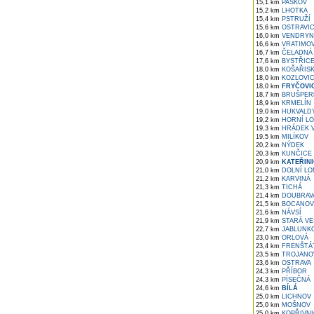
15,1 km
PASKOV
15,2 km
LHOTKA
15,4 km
PSTRUŽÍ
15,6 km
OSTRAVI
16,0 km
VENDRYN
16,6 km
VRATIMO
16,7 km
ČELADNÁ
17,6 km
BYSTŘIC
18,0 km
KOŠAŘIS
18,0 km
KOZLOVI
18,0 km
FRYČOVI
18,7 km
BRUŠPER
18,9 km
KRMELÍN
19,0 km
HUKVALD
19,2 km
HORNÍ L
19,3 km
HRÁDEK V
19,5 km
MILÍKOV
20,2 km
NÝDEK
20,3 km
KUNČICE 
20,9 km
KATEŘINI
21,0 km
DOLNÍ LO
21,2 km
KARVINÁ
21,3 km
TICHÁ
21,4 km
DOUBRAV
21,5 km
BOCANOV
21,6 km
NÁVSÍ
21,9 km
STARÁ VE
22,7 km
JABLUNK
23,0 km
ORLOVÁ
23,4 km
FRENŠTÁ
23,5 km
TROJANO
23,6 km
OSTRAVA
24,3 km
PŘÍBOR
24,3 km
PÍSEČNÁ
24,6 km
BÍLÁ
25,0 km
LICHNOV
25,0 km
MOŠNOV
25,0 km
KOPŘIVNI