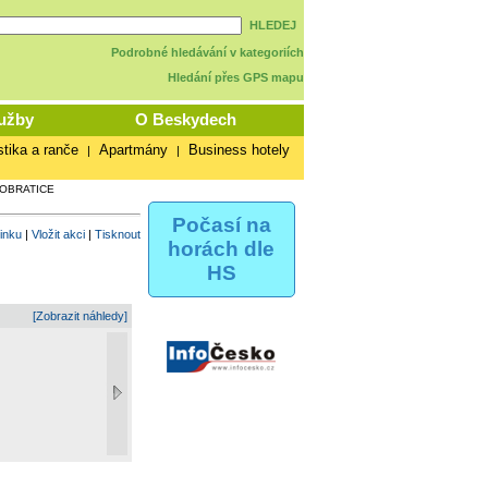
HLEDEJ
Podrobné hledávání v kategoriích
Hledání přes GPS mapu
užby
O Beskydech
stika a ranče
Apartmány
Business hotely
|
|
DOBRATICE
Počasí na
vinku
|
Vložit akci
|
Tisknout
horách dle
HS
[Zobrazit náhledy]