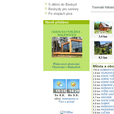
S dětmi do Beskyd
Travnaté fotbalo
Beskydy pro seniory
Po stopách piva
V okolí najdet
Nově přidáno
CHATA NA VYHLÍDCE -
MALENOVICE
3,4 km
8,5 km
Přidat nové ubytování
Města a obc
Ubytování v Beskydech
779 m
DOBRATICE
1,8 km
VOJKOVIC
2,2 km
DOLNÍ TOŠ
2,9 km
HORNÍ TO
3,2 km
HORNÍ DO
3,6 km
KOMORNÍ 
3,9 km
NOŠOVICE
3,9 km
VYŠNÍ LHO
3,9 km
NIŽNÍ LHO
4,7 km
HNOJNÍK
zdroj:
meteopress.cz
4,7 km
DOLNÍ DOM
Více o počasí
4,8 km
DOBRÁ
5,1 km
RAŠKOVIC
5,1 km
PAZDERNA
5,8 km
LUČINA