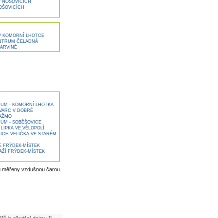
 NOŠOVICÍCH
OŠOVICÍCH
V KOMORNÍ LHOTCE
ENTRUM ČELADNÁ
ARVINÉ
UM - KOMORNÍ LHOTKA
VARC V DOBRÉ
RAŽMO
UM - SOBĚŠOVICE
IPKA VE VĚLOPOLÍ
ICH VELIČKA VE STARÉM
E FRÝDEK-MÍSTEK
ŽÍ FRÝDEK-MÍSTEK
u měřeny vzdušnou čarou.