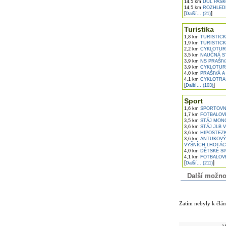
14,5 km
DŮL PASKO
14,5 km
ROZHLEDN
[
]
Další... (21)
Turistika
1,8 km
TURISTICK
1,9 km
TURISTICK
2,2 km
CYKLOTURI
3,5 km
NAUČNÁ ST
3,9 km
NS PRAŠIV
3,9 km
CYKLOTURI
4,0 km
PRAŠIVÁ A
4,1 km
CYKLOTRAS
[
]
Další... (103)
Sport
1,6 km
SPORTOVNÍ
1,7 km
FOTBALOVÉ
3,5 km
STÁJ MONC
3,6 km
STÁJ JLB 
3,6 km
HIPOSTEZK
3,6 km
ANTUKOVÝ 
VYŠNÍCH LHOTÁ
4,0 km
DĚTSKÉ SP
4,1 km
FOTBALOVÉ
[
]
Další... (211)
Další možnost
Komentáře k č
Zatím nebyly k člá
Přidejte vlast