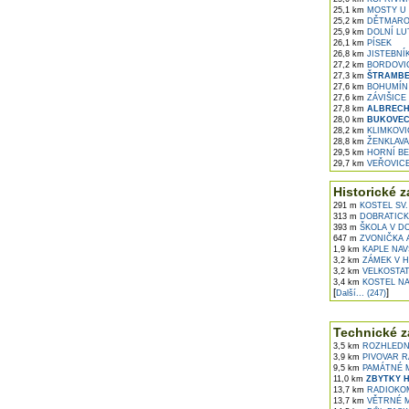
25,1 km
MOSTY U 
25,2 km
DĚTMARO
25,9 km
DOLNÍ LU
26,1 km
PÍSEK
26,8 km
JISTEBNÍ
27,2 km
BORDOVI
27,3 km
ŠTRAMB
27,6 km
BOHUMÍN
27,6 km
ZÁVIŠICE
27,8 km
ALBRECH
28,0 km
BUKOVE
28,2 km
KLIMKOVI
28,8 km
ŽENKLAVA
29,5 km
HORNÍ BE
29,7 km
VEŘOVIC
Historické z
291 m
KOSTEL SV. 
313 m
DOBRATICK
393 m
ŠKOLA V D
647 m
ZVONIČKA A
1,9 km
KAPLE NAV
3,2 km
ZÁMEK V H
3,2 km
VELKOSTAT
3,4 km
KOSTEL NA
[
]
Další... (247)
Technické z
3,5 km
ROZHLEDNA
3,9 km
PIVOVAR R
9,5 km
PAMÁTNÉ M
11,0 km
ZBYTKY H
13,7 km
RADIOKOM
13,7 km
VĚTRNÉ M