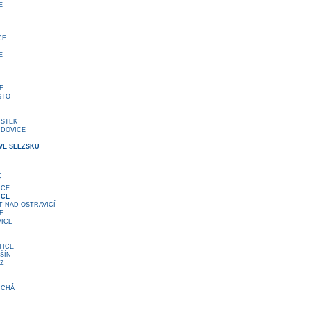
E
CE
E
E
STO
ÍSTEK
UDOVICE
VE SLEZSKU
E
V
ICE
ICE
 NAD OSTRAVICÍ
E
ICE
TICE
ŠÍN
Z
UCHÁ