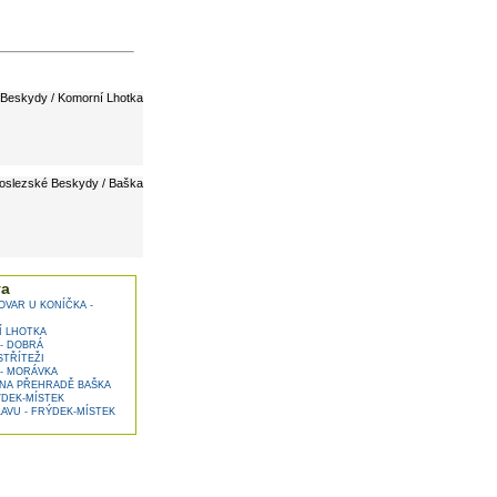
Beskydy / Komorní Lhotka
oslezské Beskydy / Baška
va
OVAR U KONÍČKA -
Í LHOTKA
- DOBRÁ
STŘÍTEŽI
- MORÁVKA
NA PŘEHRADĚ BAŠKA
DEK-MÍSTEK
AVU - FRÝDEK-MÍSTEK