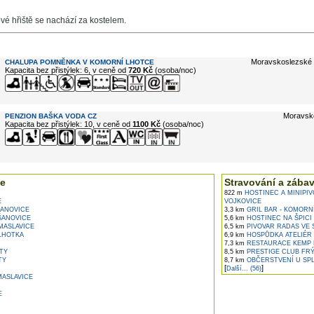
vé hřiště se nachází za kostelem.
e ...
Moravskoslezské 
CHALUPA POMNĚNKA V KOMORNÍ LHOTCE
Kapacita bez přistýlek: 6, v ceně od
720 Kč
(osoba/noc)
Moravsk
PENZION BAŠKA VODA CZ
Kapacita bez přistýlek: 10, v ceně od
1100 Kč
(osoba/noc)
e
Stravování a zába
822 m
HOSTINEC A MINIPIV
E
VOJKOVICE
ANOVICE
3,3 km
GRIL BAR - KOMORN
ŠANOVICE
5,6 km
HOSTINEC NA ŠPICI 
MASLAVICE
6,5 km
PIVOVAR RADAS VE 
LHOTKA
6,9 km
HOSPŮDKA ATELIÉR 
7,3 km
RESTAURACE KEMP 
TY
8,5 km
PRESTIGE CLUB FRÝ
TY
8,7 km
OBČERSTVENÍ U SPL
[
]
Další... (56)
ASLAVICE
E