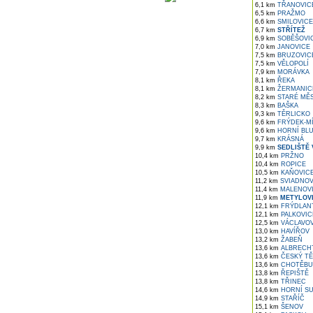
6,1 km
TŘANOVIC
6,5 km
PRAŽMO
6,6 km
SMILOVICE
6,7 km
STŘÍTEŽ
6,9 km
SOBĚŠOVI
7,0 km
JANOVICE
7,5 km
BRUZOVIC
7,5 km
VĚLOPOLÍ
7,9 km
MORÁVKA
8,1 km
ŘEKA
8,1 km
ŽERMANIC
8,2 km
STARÉ MĚ
8,3 km
BAŠKA
9,3 km
TĚRLICKO
9,6 km
FRÝDEK-M
9,6 km
HORNÍ BL
9,7 km
KRÁSNÁ
9,9 km
SEDLIŠTĚ 
10,4 km
PRŽNO
10,4 km
ROPICE
10,5 km
KAŇOVIC
11,2 km
SVIADNO
11,4 km
MALENOV
11,9 km
METYLOV
12,1 km
FRÝDLANT
12,1 km
PALKOVIC
12,5 km
VÁCLAVOV
13,0 km
HAVÍŘOV
13,2 km
ŽABEŇ
13,6 km
ALBRECH
13,6 km
ČESKÝ TĚ
13,6 km
CHOTĚBU
13,8 km
ŘEPIŠTĚ
13,8 km
TŘINEC
14,6 km
HORNÍ S
14,9 km
STAŘÍČ
15,1 km
ŠENOV