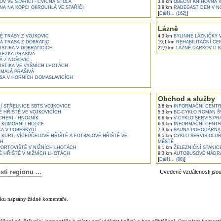
V VE STAŘÍČI - CVIČNÁ ŠTOLA
3,8 km
OBECNÍ KNIHOVNA V
A NA KOPCI OKROUHLÁ VE STAŘÍČI
3,9 km
RADEGAST DEN V N
[
]
Další... (162)
Lázně
É TRASY Z VOJKOVIC
4,3 km
BYLINNÉ LÁZNIČKY 
Á TRASA Z DOBRATIC
19,1 km
REHABILITAČNÍ C
STIKA V DOBRATICÍCH
22,9 km
LÁZNĚ DARKOV U K
EZKA PRAŠIVÁ
Á Z NOŠOVIC
STIKA VE VYŠNÍCH LHOTÁCH
 MALÁ PRAŠIVÁ
A V HORNÍCH DOMASLAVICÍCH
Obchod a služby
 STŘELNICE SBTS VOJKOVICE
3,6 km
INFORMAČNÍ CENTR
 HŘIŠTĚ VE VOJKOVICÍCH
5,3 km
BC-CYKLO ROMAN Š
HERI - HNOJNÍK
6,6 km
V-CYKLO SERVIS P
V KOMORNÍ LHOTCE
6,9 km
INFORMAČNÍ CENTR
A V POBESKYDÍ
7,3 km
SAUNA POHODÁRNA L
KURT, VÍCEÚČELOVÉ HŘIŠTĚ A FOTBALOVÉ HŘIŠTĚ VE
8,5 km
CYKLO SERVIS OLDŘ
CH
MĚSTĚ
ORTOVIŠTĚ V NIŽNÍCH LHOTÁCH
9,1 km
ŽELEZNIČNÍ STANIC
 HŘIŠTĚ V NIŽNÍCH LHOTÁCH
9,3 km
AUTOBUSOVÉ NÁDRA
[
]
Další... (88)
i regionu ...
Uvedené vzdálenosti jso
lánku
nku napsány žádné komentáře.
ní komentář k tomuto článku