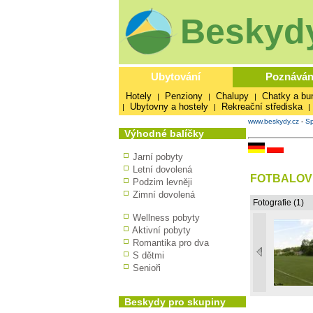
Beskydy
Ubytování
Poznáván
Hotely
Penziony
Chalupy
Chatky a bu
|
|
|
Ubytovny a hostely
Rekreační střediska
|
|
|
www.beskydy.cz
-
Sp
Výhodné balíčky
Jarní pobyty
Letní dovolená
FOTBALOVÉ
Podzim levněji
Zimní dovolená
Fotografie (1)
Wellness pobyty
Aktivní pobyty
Romantika pro dva
S dětmi
Senioři
Beskydy pro skupiny