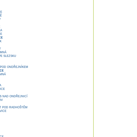
CE
Ě
V
E
KA
CE
CE
K
Y
OMNÁ
E SLEZSKU
POD ONDŘEJNÍKEM
CE
MNÁ
A
ICE
S NAD ONDŘEJNICÍ
OV
T POD RADHOŠTĚM
VICE
CE