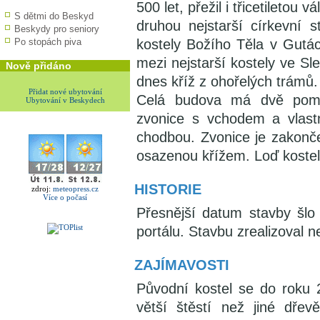
500 let, přežil i třicetiletou
S dětmi do Beskyd
druhou nejstarší církevní 
Beskydy pro seniory
Po stopách piva
kostely Božího Těla v Gutác
mezi nejstarší kostely ve S
Nově přidáno
dnes kříž z ohořelých trámů.
Přidat nové ubytování
Celá budova má dvě pomě
Ubytování v Beskydech
zvonice s vchodem a vlastn
chodbou. Zvonice je zakonče
osazenou křížem. Loď kostela
HISTORIE
zdroj:
meteopress.cz
Více o počasí
Přesnější datum stavby šlo
portálu. Stavbu zrealizoval n
ZAJÍMAVOSTI
Původní kostel se do roku
větší štěstí než jiné dře