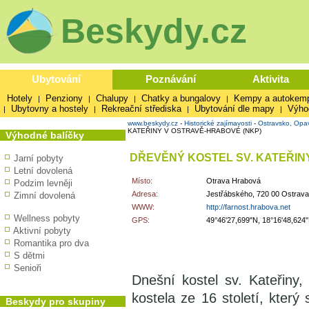
Beskydy.cz
Ubytování
Poznávání
Aktivita
Hotely
Penziony
Chalupy
Chatky a bungalovy
Kempy a autokem
|
|
|
|
Ubytovny a hostely
Rekreační střediska
Ubytování dle mapy
Výho
|
|
|
|
www.beskydy.cz
-
Historické zajímavosti
-
Ostravsko, Opa
KATEŘINY V OSTRAVĚ-HRABOVÉ (NKP)
Výhodné balíčky
DŘEVĚNÝ KOSTEL SV. KATEŘIN
Jarní pobyty
Letní dovolená
Místo:
Otrava Hrabová
Podzim levněji
Adresa:
Jestřábského, 720 00 Ostrav
Zimní dovolená
WWW:
http://farnost.hrabova.net
Wellness pobyty
GPS:
49°46'27,699"N, 18°16'48,624
Aktivní pobyty
Romantika pro dva
S dětmi
Senioři
Dnešní kostel sv. Kateřiny,
kostela ze 16 století, který
Beskydy pro skupiny