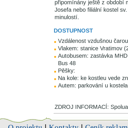
připomínány ještě z období me
Josefa nebo filiální kostel sv
minulostí.
DOSTUPNOST
Vzdálenost vzdušnou čarou
Vlakem: stanice Vratimov (
Autobusem: zastávka MHD O
Bus 48
Pěšky:
Na kole: ke kostleu vede z
Autem: parkování u kostela
ZDROJ INFORMACÍ: Spoluaut
O projektu
|
Kontakty
|
Ceník reklam