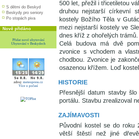
500 let, přežil i třicetiletou
S dětmi do Beskyd
druhou nejstarší církevní 
Beskydy pro seniory
Po stopách piva
kostely Božího Těla v Gutác
mezi nejstarší kostely ve S
Nově přidáno
dnes kříž z ohořelých trámů.
Přidat nové ubytování
Celá budova má dvě pomě
Ubytování v Beskydech
zvonice s vchodem a vlastn
chodbou. Zvonice je zakonče
osazenou křížem. Loď kostela
HISTORIE
zdroj:
meteopress.cz
Více o počasí
Přesnější datum stavby šlo
portálu. Stavbu zrealizoval n
ZAJÍMAVOSTI
Původní kostel se do roku
větší štěstí než jiné dře