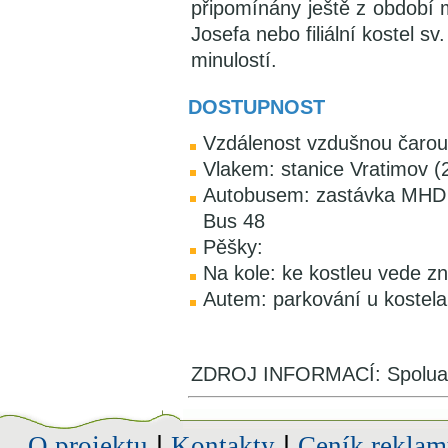
připomínány ještě z období me
Josefa nebo filiální kostel sv
minulostí.
DOSTUPNOST
Vzdálenost vzdušnou čarou
Vlakem: stanice Vratimov (
Autobusem: zastávka MHD O
Bus 48
Pěšky:
Na kole: ke kostleu vede z
Autem: parkování u kostela
ZDROJ INFORMACÍ: Spoluaut
O projektu
|
Kontakty
|
Ceník reklam