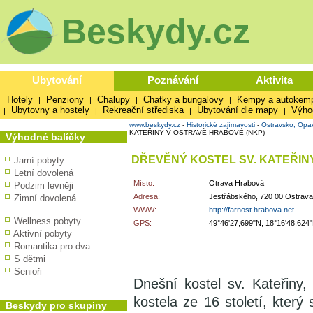
Beskydy.cz
Ubytování
Poznávání
Aktivita
Hotely
Penziony
Chalupy
Chatky a bungalovy
Kempy a autokem
|
|
|
|
Ubytovny a hostely
Rekreační střediska
Ubytování dle mapy
Výho
|
|
|
|
www.beskydy.cz
-
Historické zajímavosti
-
Ostravsko, Opa
KATEŘINY V OSTRAVĚ-HRABOVÉ (NKP)
Výhodné balíčky
DŘEVĚNÝ KOSTEL SV. KATEŘIN
Jarní pobyty
Letní dovolená
Místo:
Otrava Hrabová
Podzim levněji
Adresa:
Jestřábského, 720 00 Ostrav
Zimní dovolená
WWW:
http://farnost.hrabova.net
Wellness pobyty
GPS:
49°46'27,699"N, 18°16'48,624
Aktivní pobyty
Romantika pro dva
S dětmi
Senioři
Dnešní kostel sv. Kateřiny,
kostela ze 16 století, který
Beskydy pro skupiny