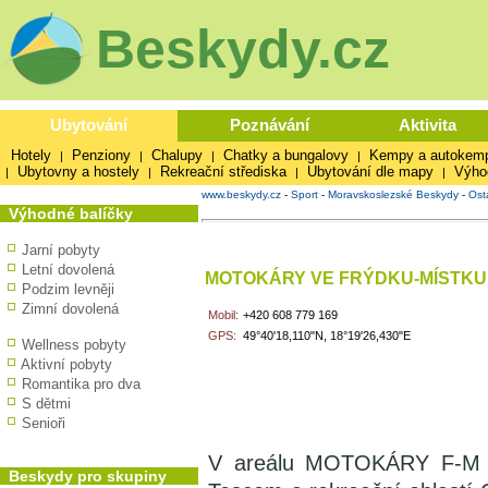
Beskydy.cz
Ubytování
Poznávání
Aktivita
Hotely
Penziony
Chalupy
Chatky a bungalovy
Kempy a autokem
|
|
|
|
Ubytovny a hostely
Rekreační střediska
Ubytování dle mapy
Výho
|
|
|
|
www.beskydy.cz
-
Sport
-
Moravskoslezské Beskydy
-
Ost
Výhodné balíčky
Jarní pobyty
Letní dovolená
MOTOKÁRY VE FRÝDKU-MÍSTKU
Podzim levněji
Zimní dovolená
Mobil:
+420 608 779 169
GPS:
49°40'18,110"N, 18°19'26,430"E
Wellness pobyty
Aktivní pobyty
Romantika pro dva
S dětmi
Senioři
V areálu MOTOKÁRY F-M na 
Beskydy pro skupiny