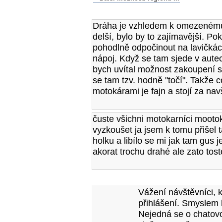
Komentáře k článku
Dráha je vzhledem k omezenému
delší, bylo by to zajímavější. P
pohodlně odpočinout na lavičkách
nápoj. Když se tam sjede v autec
bych uvítal možnost zakoupení si
se tam tzv. hodně "točí". Takže 
motokárami je fajn a stojí za nav
čuste všichni motokarníci mootoka
vyzkoušet ja jsem k tomu přišel ta
holku a libílo se mi jak tam gus j
akorat trochu drahé ale zato tost
Přidejte vlastní komentář k tomuto článk
Vážení návštěvníci, 
přihlášení. Smyslem 
Nejedná se o chatovo