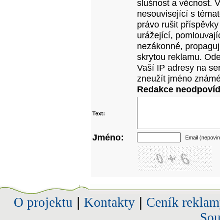
slušnost a věcnost. 
nesouvisející s téma
právo rušit příspěvky
urážející, pomlouvají
nezákonné, propagujíc
skrytou reklamu. Od
Vaší IP adresy na se
zneužít jméno známé
Redakce neodpovídá
Text:
Jméno:
Email (nepovin
O projektu
|
Kontakty
|
Ceník reklam
Sou