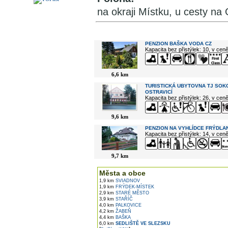
na okraji Místku, u cesty n
V okolí najdete ...
PENZION BAŠKA VODA CZ
Kapacita bez přistýlek: 10, v cen
6,6 km
TURISTICKÁ UBYTOVNA TJ SOK
OSTRAVICÍ
Kapacita bez přistýlek: 26, v cen
9,6 km
PENZION NA VYHLÍDCE FRÝDLAN
Kapacita bez přistýlek: 14, v cen
9,7 km
Města a obce
1,9 km
SVIADNOV
1,9 km
FRÝDEK-MÍSTEK
2,9 km
STARÉ MĚSTO
3,9 km
STAŘÍČ
4,0 km
PALKOVICE
4,2 km
ŽABEŇ
4,4 km
BAŠKA
6,0 km
SEDLIŠTĚ VE SLEZSKU