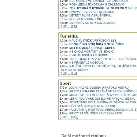
4,2 km
DŮL PASKOV VE STAŘÍČI - CVIČNÁ ŠTOLA
4,5 km
ROZHLEDNA PANORAMA U CHLEBOVIC
6,2 km
ZBYTKY HRÁZÍ RYBNÍKU VE STAVECH V SEDLI
7,4 km
PIVOVAR RADEGAST NOŠOVICE
7,5 km
VĚTRNÝ MLÝN V BRUŠPERKU
8,1 km
VODOJEM V KRMELÍNĚ
8,8 km
ŠMIŘÁKŮV MLÝN V KOZLOVICÍCH
[
]
Další... (22)
Turistika
4,3 km
NAUČNÁ STEZKA FRÝDECKÝ LES
5,4 km
BEZRUČOVA VYHLÍDKA V SEDLIŠTÍCH
6,0 km
METYLOVICKÁ HŮRKA - ČUPEK
6,4 km
NS OKOLÍ MORÁVKY VE SKALICI
6,4 km
CYKLOTURISTIKA V DOBRÉ
6,6 km
TURISTICKÁ TRASA METYLOVICE - ONDŘEJNÍK
7,4 km
NS PRAŠIVÁ Z NOŠOVIC
9,0 km
NAUČNÁ STEZKA HRADNÍ VRCH, JANÁČKŮV CH
PALKOVICKÉ HŮRKY
[
]
Další... (91)
Sport
775 m
VODNÍ NÁDRŽ OLEŠNÁ U FRÝDKU-MÍSTKU
1,3 km
KRYTÝ AQUAPARK OLEŠNÁ VE FRÝDKU-MÍSTKU
1,4 km
MAJA - STUDIO MODERNÍ ŽENY VE FRÝDKU-MÍ
1,4 km
LETNÍ AQUAPARK OLEŠNÁ VE FRÝDKU-MÍSTKU
1,5 km
ADVENTURE GOLF OLEŠNÁ VE FRÝDKU-MÍSTK
1,6 km
BĚŽECKÁ TRASA KOLEM OLEŠNÉ
1,7 km
KULTURNÍ A SPORTOVNÍ AREÁL SOKOLÍK V MÍ
1,8 km
KRYTÝ BAZÉN SŠED FRÝDEK-MÍSTEK
[
]
Další... (239)
Další možnosti regionu ...