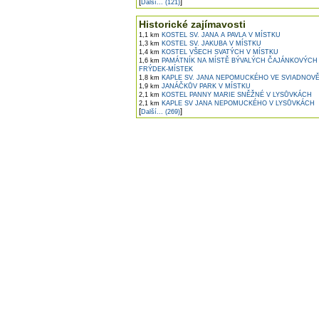
[
]
Další... (121)
Historické zajímavosti
1,1 km
KOSTEL SV. JANA A PAVLA V MÍSTKU
1,3 km
KOSTEL SV. JAKUBA V MÍSTKU
1,4 km
KOSTEL VŠECH SVATÝCH V MÍSTKU
1,6 km
PAMÁTNÍK NA MÍSTĚ BÝVALÝCH ČAJÁNKOVÝCH 
FRÝDEK-MÍSTEK
1,8 km
KAPLE SV. JANA NEPOMUCKÉHO VE SVIADNOV
1,9 km
JANÁČKŮV PARK V MÍSTKU
2,1 km
KOSTEL PANNY MARIE SNĚŽNÉ V LYSŮVKÁCH
2,1 km
KAPLE SV JANA NEPOMUCKÉHO V LYSŮVKÁCH
[
]
Další... (269)