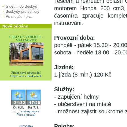
Tescem a rekreační oblastí
S dětmi do Beskyd
motorem Honda 200 cm3, r
Beskydy pro seniory
časomíra zpracuje kompletn
Po stopách piva
instruováni.
Nově přidáno
Provozní doba:
CHATA NA VYHLÍDCE -
MALENOVICE
pondělí - pátek 15.30 - 20.0
sobota - neděle 13.00 - 20.0
Jízdné:
Přidat nové ubytování
1 jízda (8 min.) 120 Kč
Ubytování v Beskydech
Služby:
- zapůjčení helmy
- občerstvení na místě
- možnost zajistit soukromé
zdroj:
meteopress.cz
Více o počasí
Poloha: