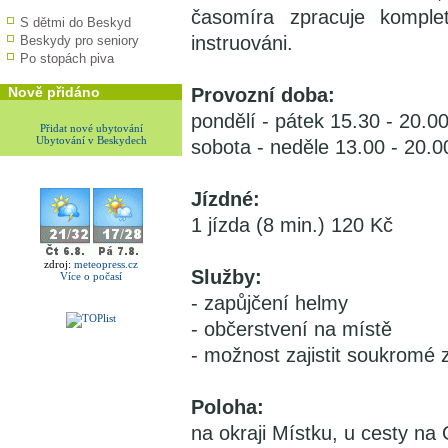
časomíra zpracuje kompletn
S dětmi do Beskyd
instruováni.
Beskydy pro seniory
Po stopách piva
Nově přidáno
Provozní doba:
pondělí - pátek 15.30 - 20.0
Přidat nové ubytování
Ubytování v Beskydech
sobota - neděle 13.00 - 20.0
Jízdné:
1 jízda (8 min.) 120 Kč
zdroj:
meteopress.cz
Služby:
Více o počasí
- zapůjčení helmy
- občerstvení na místě
- možnost zajistit soukromé
Poloha:
na okraji Místku, u cesty n