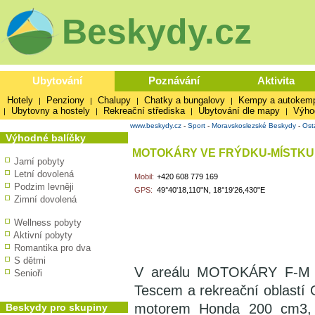
Beskydy.cz
Ubytování
Poznávání
Aktivita
Hotely
Penziony
Chalupy
Chatky a bungalovy
Kempy a autokem
|
|
|
|
Ubytovny a hostely
Rekreační střediska
Ubytování dle mapy
Výho
|
|
|
|
www.beskydy.cz
-
Sport
-
Moravskoslezské Beskydy
-
Ost
Výhodné balíčky
MOTOKÁRY VE FRÝDKU-MÍSTKU
Jarní pobyty
Letní dovolená
Mobil:
+420 608 779 169
Podzim levněji
GPS:
49°40'18,110"N, 18°19'26,430"E
Zimní dovolená
Wellness pobyty
Aktivní pobyty
Romantika pro dva
S dětmi
V areálu MOTOKÁRY F-M na 
Senioři
Tescem a rekreační oblastí
motorem Honda 200 cm3, r
Beskydy pro skupiny