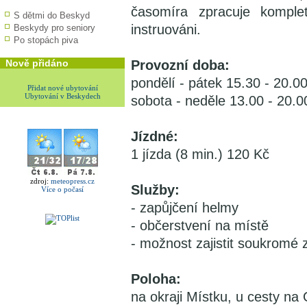
časomíra zpracuje kompletn
S dětmi do Beskyd
instruováni.
Beskydy pro seniory
Po stopách piva
Nově přidáno
Provozní doba:
pondělí - pátek 15.30 - 20.0
Přidat nové ubytování
Ubytování v Beskydech
sobota - neděle 13.00 - 20.0
Jízdné:
1 jízda (8 min.) 120 Kč
zdroj:
meteopress.cz
Služby:
Více o počasí
- zapůjčení helmy
- občerstvení na místě
- možnost zajistit soukromé
Poloha:
na okraji Místku, u cesty n