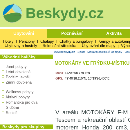
Beskydy.cz
Ubytování
Poznávání
Aktivita
Hotely
Penziony
Chalupy
Chatky a bungalovy
Kempy a autokem
|
|
|
|
Ubytovny a hostely
Rekreační střediska
Ubytování dle mapy
Výho
|
|
|
|
www.beskydy.cz
-
Sport
-
Moravskoslezské Beskydy
-
Ost
Výhodné balíčky
MOTOKÁRY VE FRÝDKU-MÍSTKU
Jarní pobyty
Letní dovolená
Mobil:
+420 608 779 169
Podzim levněji
GPS:
49°40'18,110"N, 18°19'26,430"E
Zimní dovolená
Wellness pobyty
Aktivní pobyty
Romantika pro dva
S dětmi
V areálu MOTOKÁRY F-M na 
Senioři
Tescem a rekreační oblastí
motorem Honda 200 cm3, r
Beskydy pro skupiny