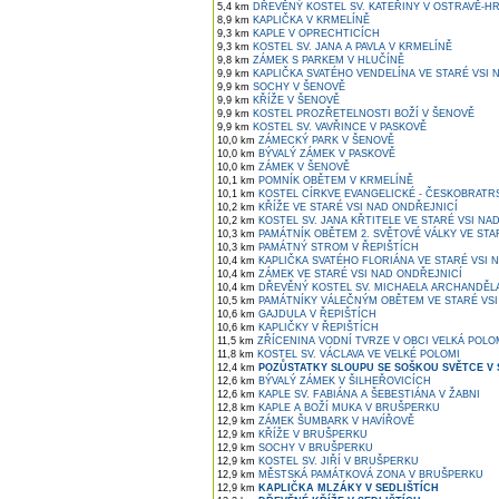
5,4 km
DŘEVĚNÝ KOSTEL SV. KATEŘINY V OSTRAVĚ-HR
8,9 km
KAPLIČKA V KRMELÍNĚ
9,3 km
KAPLE V OPRECHTICÍCH
9,3 km
KOSTEL SV. JANA A PAVLA V KRMELÍNĚ
9,8 km
ZÁMEK S PARKEM V HLUČÍNĚ
9,9 km
KAPLIČKA SVATÉHO VENDELÍNA VE STARÉ VSI 
9,9 km
SOCHY V ŠENOVĚ
9,9 km
KŘÍŽE V ŠENOVĚ
9,9 km
KOSTEL PROZŘETELNOSTI BOŽÍ V ŠENOVĚ
9,9 km
KOSTEL SV. VAVŘINCE V PASKOVĚ
10,0 km
ZÁMECKÝ PARK V ŠENOVĚ
10,0 km
BÝVALÝ ZÁMEK V PASKOVĚ
10,0 km
ZÁMEK V ŠENOVĚ
10,1 km
POMNÍK OBĚTEM V KRMELÍNĚ
10,1 km
KOSTEL CÍRKVE EVANGELICKÉ - ČESKOBRATR
10,2 km
KŘÍŽE VE STARÉ VSI NAD ONDŘEJNICÍ
10,2 km
KOSTEL SV. JANA KŘTITELE VE STARÉ VSI NA
10,3 km
PAMÁTNÍK OBĚTEM 2. SVĚTOVÉ VÁLKY VE STA
10,3 km
PAMÁTNÝ STROM V ŘEPIŠTÍCH
10,4 km
KAPLIČKA SVATÉHO FLORIÁNA VE STARÉ VSI 
10,4 km
ZÁMEK VE STARÉ VSI NAD ONDŘEJNICÍ
10,4 km
DŘEVĚNÝ KOSTEL SV. MICHAELA ARCHANDĚLA
10,5 km
PAMÁTNÍKY VÁLEČNÝM OBĚTEM VE STARÉ VSI
10,6 km
GAJDULA V ŘEPIŠTÍCH
10,6 km
KAPLIČKY V ŘEPIŠTÍCH
11,5 km
ZŘÍCENINA VODNÍ TVRZE V OBCI VELKÁ POLO
11,8 km
KOSTEL SV. VÁCLAVA VE VELKÉ POLOMI
12,4 km
POZŮSTATKY SLOUPU SE SOŠKOU SVĚTCE V 
12,6 km
BÝVALÝ ZÁMEK V ŠILHEŘOVICÍCH
12,6 km
KAPLE SV. FABIÁNA A ŠEBESTIÁNA V ŽABNI
12,8 km
KAPLE A BOŽÍ MUKA V BRUŠPERKU
12,9 km
ZÁMEK ŠUMBARK V HAVÍŘOVĚ
12,9 km
KŘÍŽE V BRUŠPERKU
12,9 km
SOCHY V BRUŠPERKU
12,9 km
KOSTEL SV. JIŘÍ V BRUŠPERKU
12,9 km
MĚSTSKÁ PAMÁTKOVÁ ZONA V BRUŠPERKU
12,9 km
KAPLIČKA MLZÁKY V SEDLIŠTÍCH