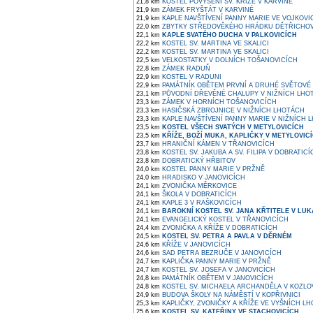
21,8 km
KOSTEL POVÝŠENÍ SV. KŘÍŽE V KARVINÉ
21,9 km
ZÁMEK FRYŠTÁT V KARVINÉ
21,9 km
KAPLE NAVŠTÍVENÍ PANNY MARIE VE VOJKOVI
22,0 km
ZBYTKY STŘEDOVĚKÉHO HRÁDKU DĚTŘICHOVIC
22,1 km
KAPLE SVATÉHO DUCHA V PALKOVICÍCH
22,2 km
KOSTEL SV. MARTINA VE SKALICI
22,2 km
KOSTEL SV. MARTINA VE SKALICI
22,5 km
VELKOSTATKY V DOLNÍCH TOŠANOVICÍCH
22,8 km
ZÁMEK RADUŇ
22,9 km
KOSTEL V RADUNI
22,9 km
PAMÁTNÍK OBĚTEM PRVNÍ A DRUHÉ SVĚTOVÉ 
23,1 km
PŮVODNÍ DŘEVĚNÉ CHALUPY V NIŽNÍCH LHO
23,3 km
ZÁMEK V HORNÍCH TOŠANOVICÍCH
23,3 km
HASIČSKÁ ZBROJNICE V NIŽNÍCH LHOTÁCH
23,3 km
KAPLE NAVŠTÍVENÍ PANNY MARIE V NIŽNÍCH 
23,5 km
KOSTEL VŠECH SVATÝCH V METYLOVICÍCH
23,5 km
KŘÍŽE, BOŽÍ MUKA, KAPLIČKY V METYLOVIC
23,7 km
HRANIČNÍ KÁMEN V TŘANOVICÍCH
23,8 km
KOSTEL SV. JAKUBA A SV. FILIPA V DOBRATICÍ
23,8 km
DOBRATICKÝ HŘBITOV
24,0 km
KOSTEL PANNY MARIE V PRŽNĚ
24,0 km
HRADISKO V JANOVICÍCH
24,1 km
ZVONIČKA MĚRKOVICE
24,1 km
ŠKOLA V DOBRATICÍCH
24,1 km
KAPLE 3 V RAŠKOVICÍCH
24,1 km
BAROKNÍ KOSTEL SV. JANA KŘTITELE V LUK
24,1 km
EVANGELICKÝ KOSTEL V TŘANOVICÍCH
24,4 km
ZVONIČKA A KŘÍŽE V DOBRATICÍCH
24,5 km
KOSTEL SV. PETRA A PAVLA V DĚRNÉM
24,6 km
KŘÍŽE V JANOVICÍCH
24,6 km
SAD PETRA BEZRUČE V JANOVICÍCH
24,7 km
KAPLIČKA PANNY MARIE V PRŽNĚ
24,7 km
KOSTEL SV. JOSEFA V JANOVICÍCH
24,8 km
PAMÁTNÍK OBĚTEM V JANOVICÍCH
24,8 km
KOSTEL SV. MICHAELA ARCHANDĚLA V KOZLO
24,9 km
BUDOVA ŠKOLY NA NÁMĚSTÍ V KOPŘIVNICI
25,3 km
KAPLIČKY, ZVONIČKY A KŘÍŽE VE VYŠNÍCH L
25,6 km
KOSTEL SV. KATEŘINY VE STACHOVICÍCH