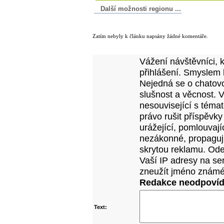
Další možnosti regionu ...
Komentáře k článku
Zatím nebyly k článku napsány žádné komentáře.
Přidejte vlastní komentář k tomuto článk
Vážení návštěvníci, 
přihlášení. Smyslem 
Nejedná se o chatovo
slušnost a věcnost. 
nesouvisející s téma
právo rušit příspěvky
urážející, pomlouvají
nezákonné, propagujíc
skrytou reklamu. Od
Vaší IP adresy na se
zneužít jméno známé
Redakce neodpovídá
Text: