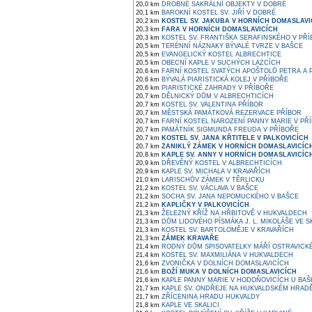
20,0 km
DROBNÉ SAKRÁLNÍ OBJEKTY V DOBRÉ
20,1 km
BAROKNÍ KOSTEL SV. JIŘÍ V DOBRÉ
20,2 km
KOSTEL SV. JAKUBA V HORNÍCH DOMASLAVI
20,3 km
FARA V HORNÍCH DOMASLAVICÍCH
20,3 km
KOSTEL SV. FRANTIŠKA SERAFINSKÉHO V PŘ
20,5 km
TERÉNNÍ NÁZNAKY BÝVALÉ TVRZE V BAŠCE
20,5 km
EVANGELICKÝ KOSTEL ALBRECHTICE
20,5 km
OBECNÍ KAPLE V SUCHÝCH LAZCÍCH
20,6 km
FARNÍ KOSTEL SVATÝCH APOŠTOLŮ PETRA A P
20,6 km
BÝVALÁ PIARISTICKÁ KOLEJ V PŘÍBOŘE
20,6 km
PIARISTICKÉ ZAHRADY V PŘÍBOŘE
20,7 km
DĚLNICKÝ DŮM V ALBRECHTICÍCH
20,7 km
KOSTEL SV. VALENTINA PŘÍBOR
20,7 km
MĚSTSKÁ PAMÁTKOVÁ REZERVACE PŘÍBOR
20,7 km
FARNÍ KOSTEL NAROZENÍ PANNY MARIE V PŘ
20,7 km
PAMÁTNÍK SIGMUNDA FREUDA V PŘÍBOŘE
20,7 km
KOSTEL SV. JANA KŘTITELE V PALKOVICÍCH
20,7 km
ZANIKLÝ ZÁMEK V HORNÍCH DOMASLAVICÍC
20,8 km
KAPLE SV. ANNY V HORNÍCH DOMASLAVICÍC
20,9 km
DŘEVĚNÝ KOSTEL V ALBRECHTICÍCH
20,9 km
KAPLE SV. MICHALA V KRAVAŘÍCH
21,0 km
LARISCHŮV ZÁMEK V TĚRLICKU
21,2 km
KOSTEL SV. VÁCLAVA V BAŠCE
21,2 km
SOCHA SV. JANA NEPOMUCKÉHO V BAŠCE
21,2 km
KAPLIČKY V PALKOVICÍCH
21,3 km
ŽELEZNÝ KŘÍŽ NA HŘBITOVĚ V HUKVALDECH
21,3 km
DŮM LIDOVÉHO PÍSMÁKA J. L. MIKOLÁŠE VE S
21,3 km
KOSTEL SV. BARTOLOMĚJE V KRAVAŘÍCH
21,3 km
ZÁMEK KRAVAŘE
21,4 km
RODNÝ DŮM SPISOVATELKY MÁŘÍ OSTRAVICKÉ 
21,4 km
KOSTEL SV. MAXMILIÁNA V HUKVALDECH
21,6 km
ZVONIČKA V DOLNÍCH DOMASLAVICÍCH
21,6 km
BOŽÍ MUKA V DOLNÍCH DOMASLAVICÍCH
21,6 km
KAPLE PANNY MARIE V HODOŇOVICÍCH U BAŠ
21,7 km
KAPLE SV. ONDŘEJE NA HUKVALDSKÉM HRAD
21,7 km
ZŘÍCENINA HRADU HUKVALDY
21,8 km
KAPLE VE SKALICI