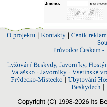
Jméno:
Email (nepovin
O projektu
|
Kontakty
|
Ceník reklam
Sou
Průvodce Českem - 
Lyžování Beskydy, Javorníky, Hostý
Valašsko - Javorníky - Vsetínské vr
Frýdecko-Místecko
|
Ubytování Hos
Beskydech
|
Copyright (C) 1998-2026 its Be