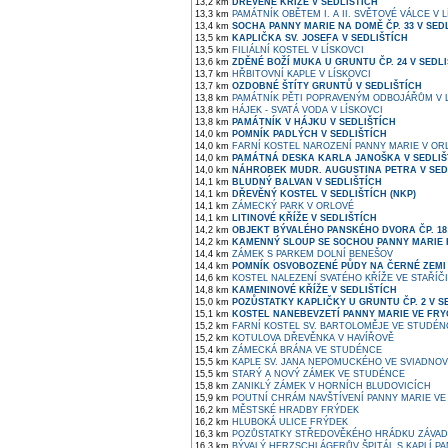
13,2 km
DŘEVĚNÉ KŘÍŽE V SEDLIŠTÍCH
13,3 km
PAMÁTNÍK OBĚTEM I. A II. SVĚTOVÉ VÁLCE V 
13,4 km
SOCHA PANNY MARIE NA DOMĚ ČP. 33 V SED
13,5 km
KAPLIČKA SV. JOSEFA V SEDLIŠTÍCH
13,5 km
FILIÁLNÍ KOSTEL V LÍSKOVCI
13,6 km
ZDĚNÉ BOŽÍ MUKA U GRUNTU ČP. 24 V SEDL
13,7 km
HŘBITOVNÍ KAPLE V LÍSKOVCI
13,7 km
OZDOBNÉ ŠTÍTY GRUNTŮ V SEDLIŠTÍCH
13,8 km
PAMÁTNÍK PĚTI POPRAVENÝM ODBOJÁŘŮM V L
13,8 km
HÁJEK - SVATÁ VODA V LÍSKOVCI
13,8 km
PAMÁTNÍK V HÁJKU V SEDLIŠTÍCH
14,0 km
POMNÍK PADLÝCH V SEDLIŠTÍCH
14,0 km
FARNÍ KOSTEL NAROZENÍ PANNY MARIE V OR
14,0 km
PAMÁTNÁ DESKA KARLA JANOŠKA V SEDLIŠ
14,0 km
NÁHROBEK MUDR. AUGUSTINA PETRA V SED
14,1 km
BLUDNÝ BALVAN V SEDLIŠTÍCH
14,1 km
DŘEVĚNÝ KOSTEL V SEDLIŠTÍCH (NKP)
14,1 km
ZÁMECKÝ PARK V ORLOVÉ
14,1 km
LITINOVÉ KŘÍŽE V SEDLIŠTÍCH
14,2 km
OBJEKT BÝVALÉHO PANSKÉHO DVORA ČP. 18 
14,2 km
KAMENNÝ SLOUP SE SOCHOU PANNY MARIE 
14,4 km
ZÁMEK S PARKEM DOLNÍ BENEŠOV
14,4 km
POMNÍK OSVOBOZENÉ PŮDY NA ČERNÉ ZEMI 
14,6 km
KOSTEL NALEZENÍ SVATÉHO KŘÍŽE VE STAŘÍČI
14,8 km
KAMENINOVÉ KŘÍŽE V SEDLIŠTÍCH
15,0 km
POZŮSTATKY KAPLIČKY U GRUNTU ČP. 2 V S
15,1 km
KOSTEL NANEBEVZETÍ PANNY MARIE VE FRY
15,2 km
FARNÍ KOSTEL SV. BARTOLOMĚJE VE STUDÉN
15,2 km
KOTULOVA DŘEVĚNKA V HAVÍŘOVĚ
15,4 km
ZÁMECKÁ BRÁNA VE STUDÉNCE
15,5 km
KAPLE SV. JANA NEPOMUCKÉHO VE SVIADNO
15,5 km
STARÝ A NOVÝ ZÁMEK VE STUDÉNCE
15,8 km
ZANIKLÝ ZÁMEK V HORNÍCH BLUDOVICÍCH
15,9 km
POUTNÍ CHRÁM NAVŠTÍVENÍ PANNY MARIE VE
16,2 km
MĚSTSKÉ HRADBY FRÝDEK
16,2 km
HLUBOKÁ ULICE FRÝDEK
16,3 km
POZŮSTATKY STŘEDOVĚKÉHO HRÁDKU ZÁVAD
16,3 km
BÝVALÝ HERZSCHLÁGERŮV ŠPITÁL S KAPLÍ P