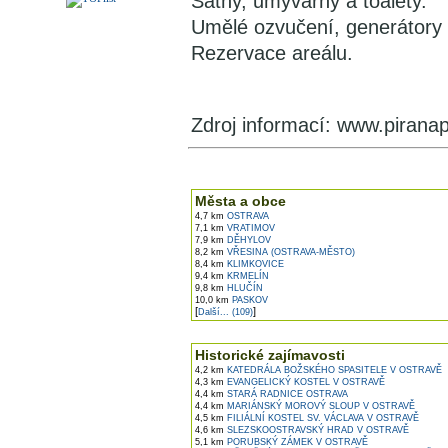
Šatny, umývárny a toalety.
Umělé ozvučení, generátory m
Rezervace areálu.
Zdroj informací: www.piranap
V okolí najdete ...
Města a obce
4,7 km
OSTRAVA
7,1 km
VRATIMOV
7,9 km
DĚHYLOV
8,2 km
VŘESINA (OSTRAVA-MĚSTO)
8,4 km
KLIMKOVICE
9,4 km
KRMELÍN
9,8 km
HLUČÍN
10,0 km
PASKOV
[
]
Další... (109)
Historické zajímavosti
4,2 km
KATEDRÁLA BOŽSKÉHO SPASITELE V OSTRAVĚ
4,3 km
EVANGELICKÝ KOSTEL V OSTRAVĚ
4,4 km
STARÁ RADNICE OSTRAVA
4,4 km
MARIÁNSKÝ MOROVÝ SLOUP V OSTRAVĚ
4,5 km
FILIÁLNÍ KOSTEL SV. VÁCLAVA V OSTRAVĚ
4,6 km
SLEZSKOOSTRAVSKÝ HRAD V OSTRAVĚ
5,1 km
PORUBSKÝ ZÁMEK V OSTRAVĚ