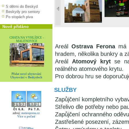
S dětmi do Beskyd
Beskydy pro seniory
Po stopách piva
Nově přidáno
CHATA NA VYHLÍDCE -
MALENOVICE
Areál
Ostrava Ferona
má h
hradem, několika bunkry a z
Areál
Atomový kryt
se nac
reálného atomového krytu.
Přidat nové ubytování
Pro dobrou hru se doporučuj
Ubytování v Beskydech
SLUŽBY
Zapůjčení kompletního vybav
Střelivo dle potřeby nebo p
Zapůjčení ochranného oděvu
zdroj:
meteopress.cz
Více o počasí
Zastřešené posezení, zázemí