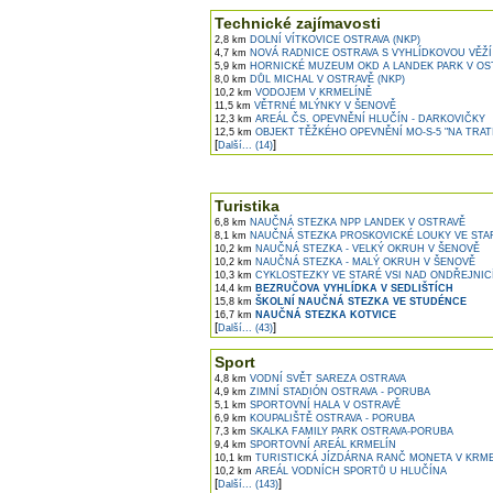
Technické zajímavosti
2,8 km
DOLNÍ VÍTKOVICE OSTRAVA (NKP)
4,7 km
NOVÁ RADNICE OSTRAVA S VYHLÍDKOVOU VĚŽÍ
5,9 km
HORNICKÉ MUZEUM OKD A LANDEK PARK V OS
8,0 km
DŮL MICHAL V OSTRAVĚ (NKP)
10,2 km
VODOJEM V KRMELÍNĚ
11,5 km
VĚTRNÉ MLÝNKY V ŠENOVĚ
12,3 km
AREÁL ČS. OPEVNĚNÍ HLUČÍN - DARKOVIČKY
12,5 km
OBJEKT TĚŽKÉHO OPEVNĚNÍ MO-S-5 "NA TRATI
[
]
Další... (14)
Turistika
6,8 km
NAUČNÁ STEZKA NPP LANDEK V OSTRAVĚ
8,1 km
NAUČNÁ STEZKA PROSKOVICKÉ LOUKY VE STAR
10,2 km
NAUČNÁ STEZKA - VELKÝ OKRUH V ŠENOVĚ
10,2 km
NAUČNÁ STEZKA - MALÝ OKRUH V ŠENOVĚ
10,3 km
CYKLOSTEZKY VE STARÉ VSI NAD ONDŘEJNIC
14,4 km
BEZRUČOVA VYHLÍDKA V SEDLIŠTÍCH
15,8 km
ŠKOLNÍ NAUČNÁ STEZKA VE STUDÉNCE
16,7 km
NAUČNÁ STEZKA KOTVICE
[
]
Další... (43)
Sport
4,8 km
VODNÍ SVĚT SAREZA OSTRAVA
4,9 km
ZIMNÍ STADIÓN OSTRAVA - PORUBA
5,1 km
SPORTOVNÍ HALA V OSTRAVĚ
6,9 km
KOUPALIŠTĚ OSTRAVA - PORUBA
7,3 km
SKALKA FAMILY PARK OSTRAVA-PORUBA
9,4 km
SPORTOVNÍ AREÁL KRMELÍN
10,1 km
TURISTICKÁ JÍZDÁRNA RANČ MONETA V KRME
10,2 km
AREÁL VODNÍCH SPORTŮ U HLUČÍNA
[
]
Další... (143)