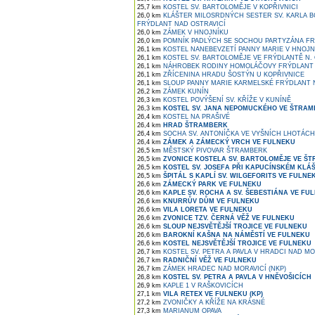
25,7 km
KOSTEL SV. BARTOLOMĚJE V KOPŘIVNICI
26,0 km
KLÁŠTER MILOSRDNÝCH SESTER SV. KARLA 
FRÝDLANT NAD OSTRAVICÍ
26,0 km
ZÁMEK V HNOJNÍKU
26,0 km
POMNÍK PADLÝCH SE SOCHOU PARTYZÁNA FRÝ
26,1 km
KOSTEL NANEBEVZETÍ PANNY MARIE V HNOJN
26,1 km
KOSTEL SV. BARTOLOMĚJE VE FRÝDLANTĚ N. 
26,1 km
NÁHROBEK RODINY HOMOLÁČOVY FRÝDLANT 
26,1 km
ZŘÍCENINA HRADU ŠOSTÝN U KOPŘIVNICE
26,1 km
SLOUP PANNY MARIE KARMELSKÉ FRÝDLANT N
26,2 km
ZÁMEK KUNÍN
26,3 km
KOSTEL POVÝŠENÍ SV. KŘÍŽE V KUNÍNĚ
26,3 km
KOSTEL SV. JANA NEPOMUCKÉHO VE ŠTRA
26,4 km
KOSTEL NA PRAŠIVÉ
26,4 km
HRAD ŠTRAMBERK
26,4 km
SOCHA SV. ANTONÍČKA VE VYŠNÍCH LHOTÁCH
26,4 km
ZÁMEK A ZÁMECKÝ VRCH VE FULNEKU
26,5 km
MĚSTSKÝ PIVOVAR ŠTRAMBERK
26,5 km
ZVONICE KOSTELA SV. BARTOLOMĚJE VE Š
26,5 km
KOSTEL SV. JOSEFA PŘI KAPUCÍNSKÉM KLÁ
26,5 km
ŠPITÁL S KAPLÍ SV. WILGEFORITS VE FULNE
26,6 km
ZÁMECKÝ PARK VE FULNEKU
26,6 km
KAPLE SV. ROCHA A SV. ŠEBESTIÁNA VE FU
26,6 km
KNURRŮV DŮM VE FULNEKU
26,6 km
VILA LORETA VE FULNEKU
26,6 km
ZVONICE TZV. ČERNÁ VĚŽ VE FULNEKU
26,6 km
SLOUP NEJSVĚTĚJŠÍ TROJICE VE FULNEKU
26,6 km
BAROKNÍ KAŠNA NA NÁMĚSTÍ VE FULNEKU
26,6 km
KOSTEL NEJSVĚTĚJŠÍ TROJICE VE FULNEKU
26,7 km
KOSTEL SV. PETRA A PAVLA V HRADCI NAD MO
26,7 km
RADNIČNÍ VĚŽ VE FULNEKU
26,7 km
ZÁMEK HRADEC NAD MORAVICÍ (NKP)
26,8 km
KOSTEL SV. PETRA A PAVLA V HNĚVOŠICÍCH
26,9 km
KAPLE 1 V RAŠKOVICÍCH
27,1 km
VILA RETEX VE FULNEKU (KP)
27,2 km
ZVONIČKY A KŘÍŽE NA KRÁSNÉ
27,3 km
MARIANUM OPAVA