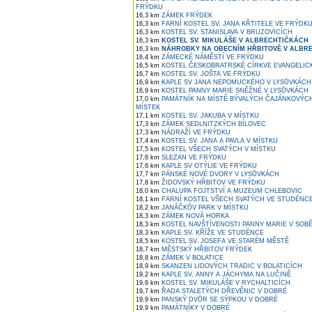
FRÝDKU
16,3 km
ZÁMEK FRÝDEK
16,3 km
FARNÍ KOSTEL SV. JANA KŘTITELE VE FRÝDK
16,3 km
KOSTEL SV. STANISLAVA V BRUZOVICÍCH
16,3 km
KOSTEL SV. MIKULÁŠE V ALBRECHTIČKÁCH
16,3 km
NÁHROBKY NA OBECNÍM HŘBITOVĚ V ALBR
16,4 km
ZÁMECKÉ NÁMĚSTÍ VE FRÝDKU
16,5 km
KOSTEL ČESKOBRATRSKÉ CÍRKVE EVANGELIC
16,7 km
KOSTEL SV. JOŠTA VE FRÝDKU
16,9 km
KAPLE SV JANA NEPOMUCKÉHO V LYSŮVKÁCH
16,9 km
KOSTEL PANNY MARIE SNĚŽNÉ V LYSŮVKÁCH
17,0 km
PAMÁTNÍK NA MÍSTĚ BÝVALÝCH ČAJÁNKOVÝCH
MÍSTEK
17,1 km
KOSTEL SV. JAKUBA V MÍSTKU
17,3 km
ZÁMEK SEDLNITZKÝCH BÍLOVEC
17,3 km
NÁDRAŽÍ VE FRÝDKU
17,4 km
KOSTEL SV. JANA A PAVLA V MÍSTKU
17,5 km
KOSTEL VŠECH SVATÝCH V MÍSTKU
17,6 km
SLEZAN VE FRÝDKU
17,6 km
KAPLE SV OTÝLIE VE FRÝDKU
17,7 km
PÁNSKÉ NOVÉ DVORY V LYSŮVKÁCH
17,8 km
ŽIDOVSKÝ HŘBITOV VE FRÝDKU
18,0 km
CHALUPA FOJTSTVÍ A MUZEUM CHLEBOVIC
18,1 km
FARNÍ KOSTEL VŠECH SVATÝCH VE STUDÉNC
18,2 km
JANÁČKŮV PARK V MÍSTKU
18,3 km
ZÁMEK NOVÁ HORKA
18,3 km
KOSTEL NAVŠTÍVENOSTI PANNY MARIE V SOB
18,3 km
KAPLE SV. KŘÍŽE VE STUDÉNCE
18,5 km
KOSTEL SV. JOSEFA VE STARÉM MĚSTĚ
18,7 km
MĚSTSKÝ HŘBITOV FRÝDEK
18,8 km
ZÁMEK V BOLATICE
18,9 km
SKANZEN LIDOVÝCH TRADIC V BOLATICÍCH
19,2 km
KAPLE SV. ANNY A JÁCHYMA NA LUČINĚ
19,6 km
KOSTEL SV. MIKULÁŠE V RYCHALTICÍCH
19,7 km
ŘADA STALETÝCH DŘEVĚNIC V DOBRÉ
19,9 km
PANSKÝ DVŮR SE SÝPKOU V DOBRÉ
19,9 km
PAMÁTNÍKY V DOBRÉ