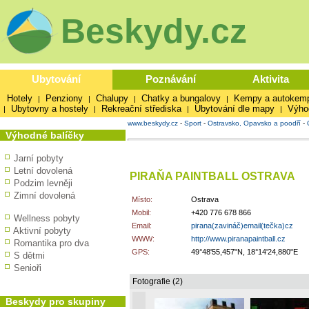
Beskydy.cz
Ubytování
Poznávání
Aktivita
Hotely
Penziony
Chalupy
Chatky a bungalovy
Kempy a autokem
|
|
|
|
Ubytovny a hostely
Rekreační střediska
Ubytování dle mapy
Výho
|
|
|
|
www.beskydy.cz
-
Sport
-
Ostravsko, Opavsko a poodří
-
Výhodné balíčky
Jarní pobyty
Letní dovolená
PIRAŇA PAINTBALL OSTRAVA
Podzim levněji
Zimní dovolená
Místo:
Ostrava
Mobil:
+420 776 678 866
Wellness pobyty
Email:
pirana(zavináč)email(tečka)cz
Aktivní pobyty
WWW:
http://www.piranapaintball.cz
Romantika pro dva
GPS:
49°48'55,457"N, 18°14'24,880"E
S dětmi
Senioři
Fotografie (2)
Beskydy pro skupiny