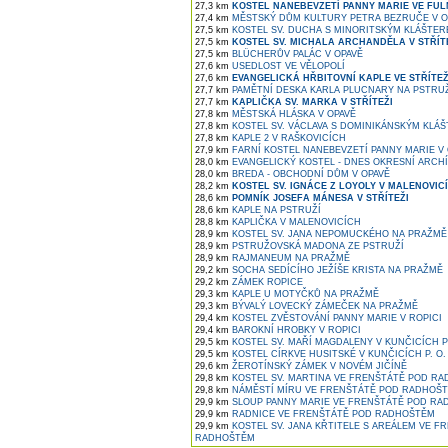
27,3 km
KOSTEL NANEBEVZETÍ PANNY MARIE VE FU
27,4 km
MĚSTSKÝ DŮM KULTURY PETRA BEZRUČE V O
27,5 km
KOSTEL SV. DUCHA S MINORITSKÝM KLÁŠTER
27,5 km
KOSTEL SV. MICHALA ARCHANDĚLA V STŘÍT
27,5 km
BLÜCHERŮV PALÁC V OPAVĚ
27,6 km
USEDLOST VE VĚLOPOLÍ
27,6 km
EVANGELICKÁ HŘBITOVNÍ KAPLE VE STŘÍTEŽ
27,7 km
PAMĚTNÍ DESKA KARLA PLUCNARY NA PSTRU
27,7 km
KAPLIČKA SV. MARKA V STŘÍTEŽI
27,8 km
MĚSTSKÁ HLÁSKA V OPAVĚ
27,8 km
KOSTEL SV. VÁCLAVA S DOMINIKÁNSKÝM KLÁŠ
27,8 km
KAPLE 2 V RAŠKOVICÍCH
27,9 km
FARNÍ KOSTEL NANEBEVZETÍ PANNY MARIE V 
28,0 km
EVANGELICKÝ KOSTEL - DNES OKRESNÍ ARCHÍV
28,0 km
BREDA - OBCHODNÍ DŮM V OPAVĚ
28,2 km
KOSTEL SV. IGNÁCE Z LOYOLY V MALENOVIC
28,6 km
POMNÍK JOSEFA MÁNESA V STŘÍTEŽI
28,6 km
KAPLE NA PSTRUŽÍ
28,8 km
KAPLIČKA V MALENOVICÍCH
28,9 km
KOSTEL SV. JANA NEPOMUCKÉHO NA PRAŽMĚ
28,9 km
PSTRUŽOVSKÁ MADONA ZE PSTRUŽÍ
28,9 km
RAJMANEUM NA PRAŽMĚ
29,2 km
SOCHA SEDÍCÍHO JEŽÍŠE KRISTA NA PRAŽMĚ
29,2 km
ZÁMEK ROPICE
29,3 km
KAPLE U MOTYČKŮ NA PRAŽMĚ
29,3 km
BÝVALÝ LOVECKÝ ZÁMEČEK NA PRAŽMĚ
29,4 km
KOSTEL ZVĚSTOVÁNÍ PANNY MARIE V ROPICI
29,4 km
BAROKNÍ HROBKY V ROPICI
29,5 km
KOSTEL SV. MAŘÍ MAGDALENY V KUNČICÍCH 
29,5 km
KOSTEL CÍRKVE HUSITSKÉ V KUNČICÍCH P. O.
29,6 km
ŽEROTÍNSKÝ ZÁMEK V NOVÉM JIČÍNĚ
29,8 km
KOSTEL SV. MARTINA VE FRENŠTÁTĚ POD R
29,8 km
NÁMĚSTÍ MÍRU VE FRENŠTÁTĚ POD RADHOŠ
29,9 km
SLOUP PANNY MARIE VE FRENŠTÁTĚ POD R
29,9 km
RADNICE VE FRENŠTÁTĚ POD RADHOŠTĚM
29,9 km
KOSTEL SV. JANA KŘTITELE S AREÁLEM VE F
RADHOŠTĚM