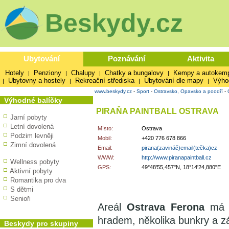
Beskydy.cz
Ubytování
Poznávání
Aktivita
Hotely
Penziony
Chalupy
Chatky a bungalovy
Kempy a autokem
|
|
|
|
Ubytovny a hostely
Rekreační střediska
Ubytování dle mapy
Výho
|
|
|
|
www.beskydy.cz
-
Sport
-
Ostravsko, Opavsko a poodří
-
Výhodné balíčky
PIRAŇA PAINTBALL OSTRAVA
Jarní pobyty
Letní dovolená
Místo:
Ostrava
Podzim levněji
Mobil:
+420 776 678 866
Zimní dovolená
Email:
pirana(zavináč)email(tečka)cz
WWW:
http://www.piranapaintball.cz
Wellness pobyty
GPS:
49°48'55,457"N, 18°14'24,880"E
Aktivní pobyty
Romantika pro dva
S dětmi
Senioři
Areál
Ostrava Ferona
má h
hradem, několika bunkry a z
Beskydy pro skupiny