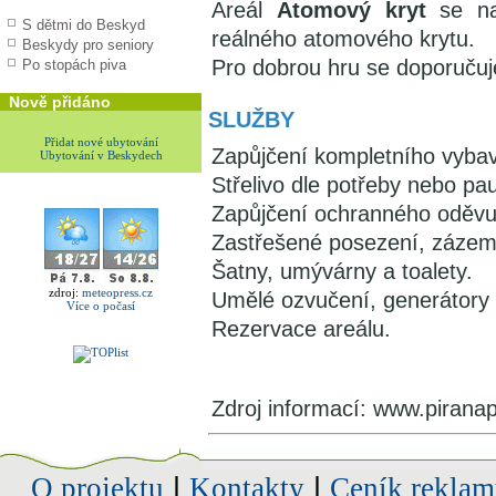
Areál
Atomový kryt
se nac
S dětmi do Beskyd
reálného atomového krytu.
Beskydy pro seniory
Pro dobrou hru se doporučuj
Po stopách piva
Nově přidáno
SLUŽBY
Přidat nové ubytování
Zapůjčení kompletního vybav
Ubytování v Beskydech
Střelivo dle potřeby nebo p
Zapůjčení ochranného oděvu
Zastřešené posezení, zázemí
Šatny, umývárny a toalety.
zdroj:
meteopress.cz
Umělé ozvučení, generátory m
Více o počasí
Rezervace areálu.
Zdroj informací: www.piranap
O projektu
|
Kontakty
|
Ceník reklam