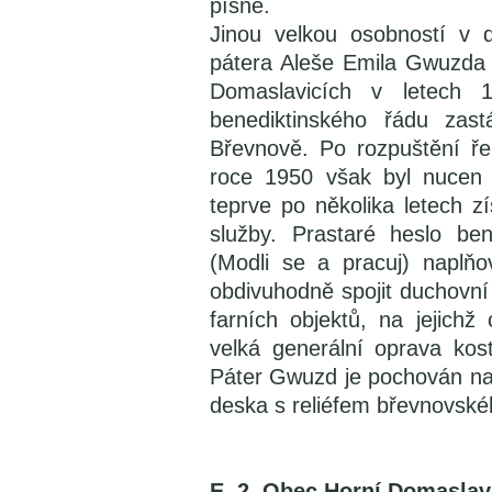
písně.
Jinou velkou osobností v d
pátera Aleše Emila Gwuzda 
Domaslavicích v letech 
benediktinského řádu zast
Břevnově. Po rozpuštění ře
roce 1950 však byl nucen 
teprve po několika letech z
služby. Prastaré heslo ben
(Modli se a pracuj) naplňo
obdivuhodně spojit duchovní 
farních objektů, na jejichž
velká generální oprava kos
Páter Gwuzd je pochován na
deska s reliéfem břevnovské
E. 2. Obec Horní Domaslav