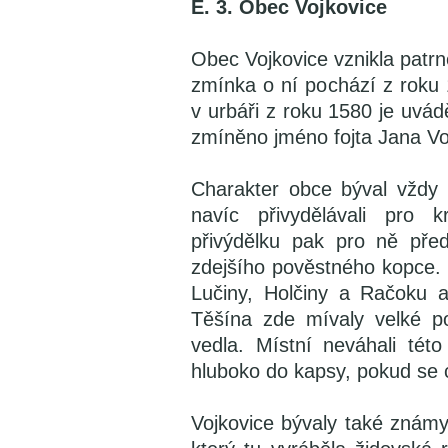
E. 3. Obec Vojkovice
Obec Vojkovice vznikla patr
zmínka o ní pochází z roku 
v urbáři z roku 1580 je uvá
zmíněno jméno fojta Jana Vo
Charakter obce býval vždy 
navíc přivydělávali pro k
přivýdělku pak pro ně před
zdejšího pověstného kopce. V
Lučiny, Holčiny a Račoku 
Těšína zde mívaly velké po
vedla. Místní neváhali tét
hluboko do kapsy, pokud se c
Vojkovice bývaly také známy