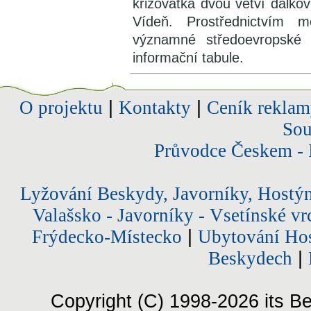
křižovatka dvou větví dálk
Vídeň. Prostřednictvím me
významné středoevropské
informační tabule.
O projektu
|
Kontakty
|
Ceník reklam
Sou
Průvodce Českem - 
Lyžování Beskydy, Javorníky, Hostý
Valašsko - Javorníky - Vsetínské vr
Frýdecko-Místecko
|
Ubytování Hos
Beskydech
|
Copyright (C) 1998-2026 its Be