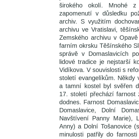
širokého okolí. Mnohé z 
zapomenutí v důsledku pož
archiv. S využitím dochov
archivu ve Vratislavi, těšín
Zemského archivu v Opavě l
farním okrsku Těšínského S
správě v Domaslavicích poc
lidové tradice je nejstarší
Vidíkova. V souvislosti s ref
století evangelíkům. Někdy 
a tamní kostel byl svěřen 
17. století přechází farnost
dodnes. Farnost Domaslavic
Domaslavice, Dolní Domasl
Navštívení Panny Marie), 
Anny) a Dolní Tošanovice (s
minulosti patřily do farnos