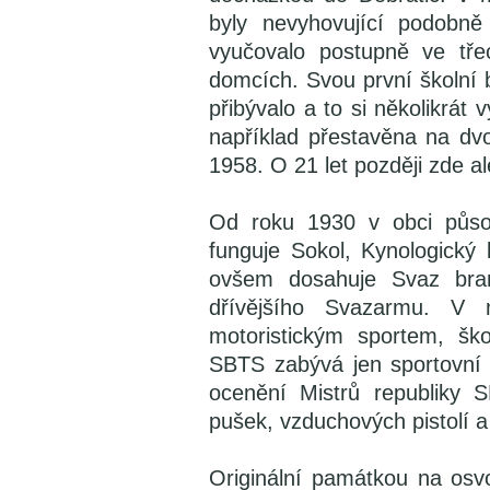
byly nevyhovující podobn
vyučovalo postupně ve tře
domcích. Svou první školní
přibývalo a to si několikrát 
například přestavěna na dvo
1958. O 21 let později zde a
Od roku 1930 v obci působ
funguje Sokol, Kynologický 
ovšem dosahuje Svaz bran
dřívějšího Svazarmu. V m
motoristickým sportem, ško
SBTS zabývá jen sportovní s
ocenění Mistrů republiky 
pušek, vzduchových pistolí a
Originální památkou na osv