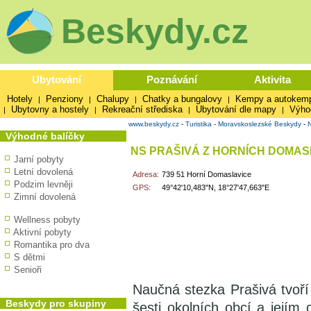
Beskydy.cz
Ubytování
Poznávání
Aktivita
Hotely
Penziony
Chalupy
Chatky a bungalovy
Kempy a autokem
|
|
|
|
Ubytovny a hostely
Rekreační střediska
Ubytování dle mapy
Výho
|
|
|
|
www.beskydy.cz
-
Turistika
-
Moravskoslezské Beskydy
-
Výhodné balíčky
NS PRAŠIVÁ Z HORNÍCH DOMAS
Jarní pobyty
Letní dovolená
Adresa:
739 51 Horní Domaslavice
Podzim levněji
GPS:
49°42'10,483"N, 18°27'47,663"E
Zimní dovolená
Wellness pobyty
Aktivní pobyty
Romantika pro dva
S dětmi
Senioři
Naučná stezka Prašivá tvoří
Beskydy pro skupiny
šesti okolních obcí a jejím