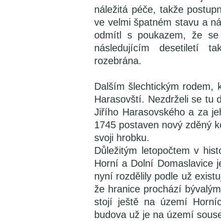
náležitá péče, takže postupně
ve velmi špatném stavu a n
odmítl s poukazem, že se j
následujícím desetiletí 
rozebrána.
Dalším šlechtickým rodem, k
Harasovští. Nezdrželi se tu dl
Jiřího Harasovského a za je
1745 postaven nový zděný kos
svoji hrobku.
Důležitým letopočtem v histo
Horní a Dolní Domaslavice
nyní rozdělily podle už exist
že hranice prochází bývalým
stojí ještě na území Horní
budova už je na území sous