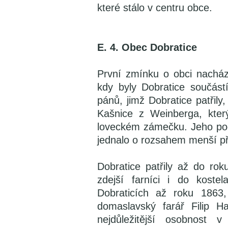
které stálo v centru obce.
E. 4. Obec Dobratice
První zmínku o obci nachá
kdy byly Dobratice součás
pánů, jimž Dobratice patřil
Kašnice z Weinberga, kter
loveckém zámečku. Jeho pod
jednalo o rozsahem menší př
Dobratice patřily až do rok
zdejší farníci i do koste
Dobraticích až roku 1863,
domaslavský farář Filip H
nejdůležitější osobnost v