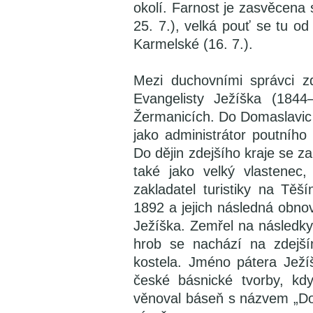
okolí. Farnost je zasvěcena
25. 7.), velká pouť se tu o
Karmelské (16. 7.).
Mezi duchovními správci zd
Evangelisty Ježíška (1844
Žermanicích. Do Domaslavic 
jako administrátor poutního
Do dějin zdejšího kraje se za
také jako velký vlastenec
zakladatel turistiky na Těš
1892 a jejich následná obno
Ježíška. Zemřel na následky
hrob se nachází na zdejší
kostela. Jméno pátera Ježí
české básnické tvorby, kdy
věnoval báseň s názvem „Dom