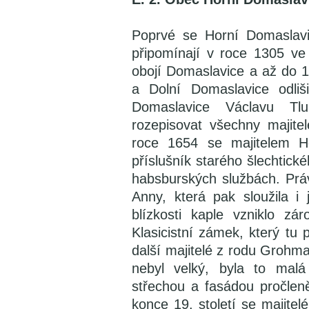
Poprvé se Horní Domaslavi
připomínají v roce 1305 ve 
obojí Domaslavice a až do 1
a Dolní Domaslavice odliš
Domaslavice Václavu Tl
rozepisovat všechny majite
roce 1654 se majitelem Ho
příslušník starého šlechtick
habsburských službách. Práv
Anny, která pak sloužila i
blízkosti kaple vzniklo zá
Klasicistní zámek, který tu p
další majitelé z rodu Grohm
nebyl velký, byla to mal
střechou a fasádou pročle
konce 19. století se majite