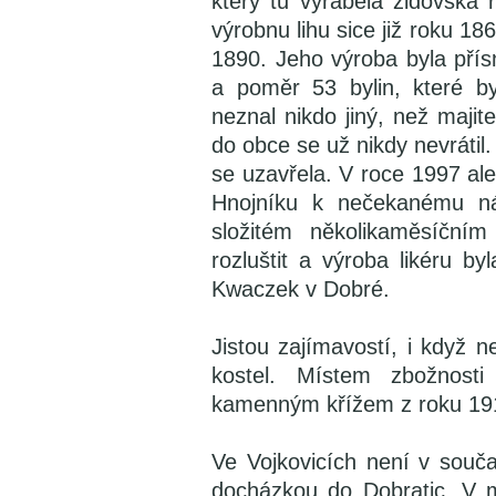
který tu vyráběla židovská 
výrobnu lihu sice již roku 18
1890. Jeho výroba byla pří
a poměr 53 bylin, které b
neznal nikdo jiný, než maji
do obce se už nikdy nevrátil.
se uzavřela. V roce 1997 ale
Hnojníku k nečekanému ná
složitém několikaměsíčním
rozluštit a výroba likéru b
Kwaczek v Dobré.
Jistou zajímavostí, i když 
kostel. Místem zbožnost
kamenným křížem z roku 19
Ve Vojkovicích není v souča
docházkou do Dobratic. V mi