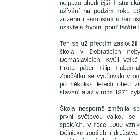
nejpozoruhodnější histori
užívání na podzim roku 186
zřízena i samostatná farnos
uzavřela životní pouť faráře
Ten se už předtím zasloužil 
škola v Dobraticích ne
Domaslavicích. Kvůli velk
Proto páter Filip Habernal
Zpočátku se vyučovalo v pro
po několika letech obec z
stavení a až v roce 1871 by
Škola nesporně změnila sp
první světovou válkou se 
spolcích. V roce 1900 vznik
Dělnické spotřební družstvo