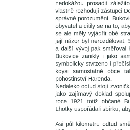
nedokážou prosadit záležit
vlastně rozhodují zástupci D
správné porozumění. Bukovi
obyvatel a cítily se na to, a
se ale měly vyjádřit obě stra
její názor byl nerozdělovat
a další vývoj pak směřoval
Bukovice zanikly i jako sa
symbolicky stvrzeno i přečí
kdysi samostatné obce ta
pohostinství Harenda.
Nedaleko odtud stojí zvonička
jako zajímavý doklad spol
roce 1921 totiž občané Bu
Lhotky uspořádali sbírku, aby
Asi půl kilometru odtud sm