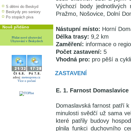
Výchozí body jednotlivých
S dětmi do Beskyd
Beskydy pro seniory
Pražmo, Nošovice, Dolní Dom
Po stopách piva
Nově přidáno
Nástupní místo:
Horní Doma
Délka trasy:
9,2 km
Přidat nové ubytování
Ubytování v Beskydech
Zaměření:
informace o regi
Počet zastavení:
5
Vhodná pro:
pro pěší a cykli
ZASTAVENÍ
zdroj:
meteopress.cz
Více o počasí
E. 1. Farnost Domaslavice
Domaslavská farnost patří k
minulosti svědčí už sama ve
které patřily budovy hospo
plnila funkci duchovního ce