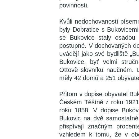
povinnosti.
Kvůli nedochovanosti písem
byly Dobratice s Bukovicemi
se Bukovice staly osadou 
postupné. V dochovaných domo
uvádějí jako své bydliště „B
Bukovice, byť velmi stru
Ottově slovníku naučném. Uv
měly 42 domů a 251 obyvate
Přitom v dopise obyvatel B
Českém Těšíně z roku 1921 
roku 1858. V dopise Bukovi
Bukovic na dvě samostatné 
přispívají značným procen
vzhledem k tomu, že v obe