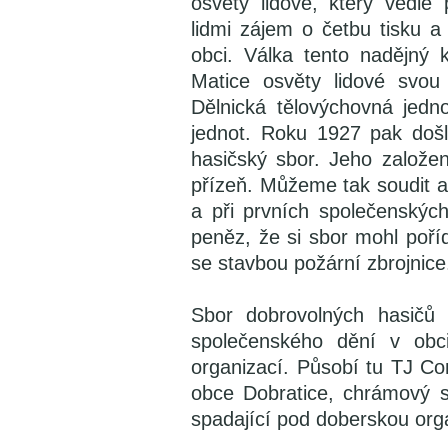
osvěty lidové, který vedle 
lidmi zájem o četbu tisku a
obci. Válka tento nadějný k
Matice osvěty lidové svou 
Dělnická tělovýchovná jedno
jednot. Roku 1927 pak došlo
hasičský sbor. Jeho založen
přízeň. Můžeme tak soudit a
a při prvních společenských
peněz, že si sbor mohl pořídi
se stavbou požární zbrojnice
Sbor dobrovolných hasičů 
společenského dění v obci
organizací. Působí tu TJ C
obce Dobratice, chrámový sb
spadající pod doberskou org