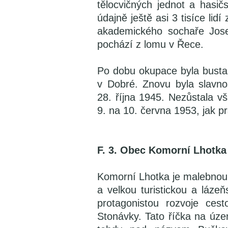
tělocvičných jednot a hasič
údajně ještě asi 3 tisíce lid
akademického sochaře Jose
pochází z lomu v Řece.
Po dobu okupace byla busta
v Dobré. Znovu byla slavnos
28. října 1945. Nezůstala v
9. na 10. června 1953, jak p
F. 3. Obec Komorní Lhotka
Komorní Lhotka je malebnou 
a velkou turistickou a láze
protagonistou rozvoje ces
Stonávky. Tato říčka na úze