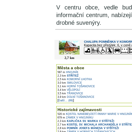
V centru obce, vedle bud
informační centrum, nabízejí
drobné suvenýry.
V okolí najdete ...
CHALUPA POMNĚNKA V KOMORN
Kapacita bez přistýlek: 6, v ceně
2,7 km
Města a obce
587 m
HNOJNÍK
2,3 km
STŘÍTEŽ
2,5 km
KOMORNÍ LHOTKA
3,0 km
SMILOVICE
3,1 km
HORNÍ TOŠANOVICE
3,4 km
VĚLOPOLÍ
3,5 km
TŘANOVICE
3,9 km
DOLNÍ TOŠANOVICE
[
]
Další... (89)
Historické zajímavosti
520 m
KOSTEL NANEBEVZETÍ PANNY MARIE V HNOJNÍ
679 m
ZÁMEK V HNOJNÍKU
2,3 km
KAPLIČKA SV. MARKA V STŘÍTEŽI
2,7 km
KOSTEL SV. MICHALA ARCHANDĚLA V STŘÍTE
2,8 km
POMNÍK JOSEFA MÁNESA V STŘÍTEŽI
2,9 km
ZÁMEK V HORNÍCH TOŠANOVICÍCH