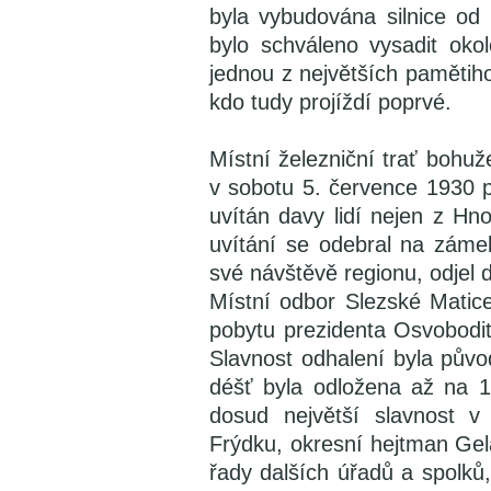
byla vybudována silnice od
bylo schváleno vysadit okol
jednou z největších pamětih
kdo tudy projíždí poprvé.
Místní železniční trať bohuž
v sobotu 5. července 1930 př
uvítán davy lidí nejen z Hno
uvítání se odebral na záme
své návštěvě regionu, odjel 
Místní odbor Slezské Matice
pobytu prezidenta Osvobodi
Slavnost odhalení byla půvo
déšť byla odložena až na 1
dosud největší slavnost v
Frýdku, okresní hejtman Gela
řady dalších úřadů a spolků