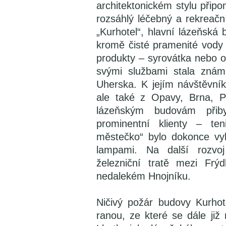
architektonickém stylu připom
rozsáhlý léčebný a rekreač
„Kurhotel“, hlavní lázeňská
kromě čisté pramenité vody 
produkty – syrovátka nebo o
svými službami stala zná
Uherska. K jejím návštěvník
ale také z Opavy, Brna, 
lázeňským budovám přiby
prominentní klienty – te
městečko“ bylo dokonce vy
lampami. Na další rozvoj 
železniční tratě mezi Fr
nedalekém Hnojníku.
Ničivý požár budovy Kurhot
ranou, ze které se dále ji