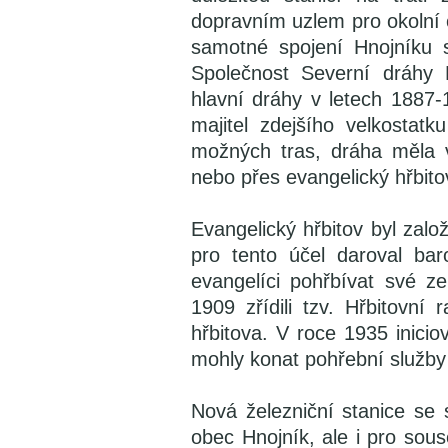
dopravním uzlem pro okolní 
samotné spojení Hnojníku 
Společnost Severní dráhy F
hlavní dráhy v letech 1887-
majitel zdejšího velkostatk
možných tras, dráha měla 
nebo přes evangelický hřbito
Evangelický hřbitov byl zalo
pro tento účel daroval ba
evangelíci pohřbívat své 
1909 zřídili tzv. Hřbitovní 
hřbitova. V roce 1935 inicio
mohly konat pohřební služby
Nová železniční stanice se
obec Hnojník, ale i pro sou