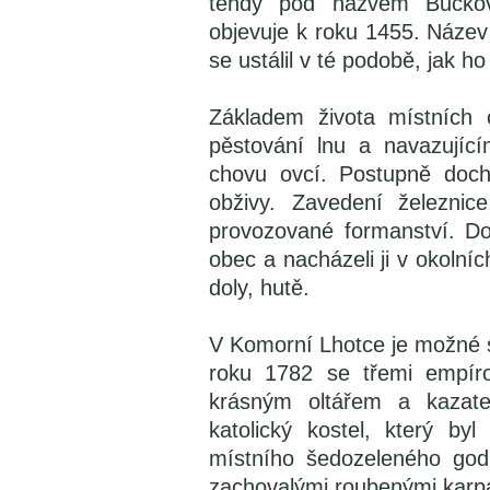
tehdy pod názvem Bučko
objevuje k roku 1455. Název 
se ustálil v té podobě, jak 
Základem života místních 
pěstování lnu a navazujíc
chovu ovcí. Postupně doch
obživy. Zavedení železnic
provozované formanství. Do
obec a nacházeli ji v okolní
doly, hutě.
V Komorní Lhotce je možné si
roku 1782 se třemi empír
krásným oltářem a kazate
katolický kostel, který b
místního šedozeleného god
zachovalými roubenými karpa