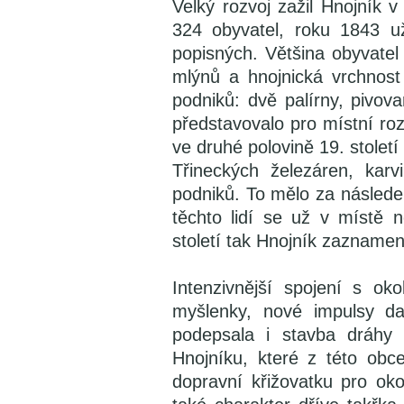
Velký rozvoj zažil Hnojník v
324 obyvatel, roku 1843 u
popisných. Většina obyvatel 
mlýnů a hnojnická vrchnost
podniků: dvě palírny, pivov
představovalo pro místní rozr
ve druhé polovině 19. století 
Třineckých železáren, karv
podniků. To mělo za následe
těchto lidí se už v místě 
století tak Hnojník zaznamen
Intenzivnější spojení s o
myšlenky, nové impulsy da
podepsala i stavba dráhy
Hnojníku, které z této obc
dopravní křižovatku pro oko