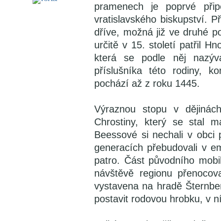
pramenech je poprvé při
vratislavského biskupství.
dříve, možná již ve druhé pol
určitě v 15. století patřil H
která se podle něj nazý
příslušníka této rodiny, 
pochází až z roku 1445.
Výraznou stopu v dějinác
Chrostiny, který se stal m
Beessové si nechali v obci 
generacích přebudovali v e
patro. Část původního mobi
návštěvě regionu přenocov
vystavena na hradě Šternber
postavit rodovou hrobku, v n