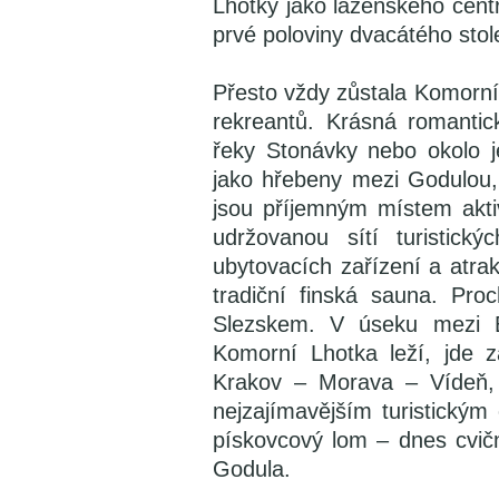
Lhotky jako lázeňského centr
prvé poloviny dvacátého stol
Přesto vždy zůstala Komorní
rekreantů. Krásná romantic
řeky Stonávky nebo okolo j
jako hřebeny mezi Godulou,
jsou příjemným místem akti
udržovanou sítí turistick
ubytovacích zařízení a atra
tradiční finská sauna. Pro
Slezskem. V úseku mezi 
Komorní Lhotka leží, jde z
Krakov – Morava – Vídeň, 
nejzajímavějším turistickým
pískovcový lom – dnes cvičn
Godula.