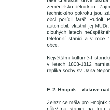
také charakter dříve takřka
zemědělsko-dělnickou. Zaj
technického pokroku jsou záp
obci pořídil farář Rudolf 
automobil, vlastnil jej MUD
dlouhých letech neúspěšnéh
telefonní stanici a v roce 
obce.
Největšími kulturně-histori
v letech 1808-1812 namís
replika sochy sv. Jana Nepo
F. 2. Hnojník – vlakové nád
Železnice měla pro Hnojník 
důležitou stanicí na trat