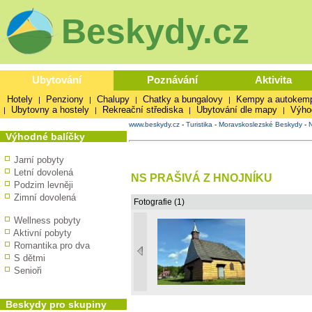
Beskydy.cz
Ubytování
Poznávání
Aktivita
Hotely
Penziony
Chalupy
Chatky a bungalovy
Kempy a autokem
|
|
|
|
Ubytovny a hostely
Rekreační střediska
Ubytování dle mapy
Výho
|
|
|
|
www.beskydy.cz
-
Turistika
-
Moravskoslezské Beskydy
-
Výhodné balíčky
Jarní pobyty
Letní dovolená
NS PRAŠIVÁ Z HNOJNÍKU
Podzim levněji
Zimní dovolená
Fotografie (1)
Wellness pobyty
Aktivní pobyty
Romantika pro dva
S dětmi
Senioři
Beskydy pro skupiny