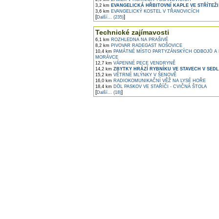
3,2 km
EVANGELICKÁ HŘBITOVNÍ KAPLE VE STŘÍTEŽI
3,6 km
EVANGELICKÝ KOSTEL V TŘANOVICÍCH
[
]
Další... (235)
Technické zajímavosti
6,1 km
ROZHLEDNA NA PRAŠIVÉ
8,2 km
PIVOVAR RADEGAST NOŠOVICE
10,4 km
PAMÁTNÉ MÍSTO PARTYZÁNSKÝCH ODBOJŮ A
MORÁVCE
12,7 km
VÁPENNÉ PECE VENDRYNĚ
14,2 km
ZBYTKY HRÁZÍ RYBNÍKU VE STAVECH V SEDL
15,2 km
VĚTRNÉ MLÝNKY V ŠENOVĚ
16,0 km
RADIOKOMUNIKAČNÍ VĚŽ NA LYSÉ HOŘE
18,4 km
DŮL PASKOV VE STAŘÍČI - CVIČNÁ ŠTOLA
[
]
Další... (18)