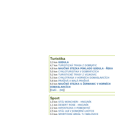
Turistika
3,3 km
GODULA
4,7 km
TURISTICKÁ TRASA Z DOBRATIC
4,8 km
NAUČNÁ STEZKA POKLADŮ GODULA - ŘEKA
5,0 km
CYKLOTURISTIKA V DOBRATICÍCH
5,2 km
TURISTICKÉ TRASY Z VOJKOVIC
5,3 km
CYKLOTRASA V HORNÍCH DOMASLAVICÍCH
5,6 km
PRAŠIVÁ A MALÁ PRAŠIVÁ
6,0 km
NAUČNÁ STEZKA U ŽERMANIC V HORNÍCH
DOMASLAVICÍCH
[
]
Další... (94)
Sport
1,0 km
STÁJ MONCHERI - HNOJNÍK
1,1 km
DESERT ROSE - HNOJNÍK
2,2 km
HIPOSTEZKA V POBESKYDÍ
2,5 km
STÁJ JLB V KOMORNÍ LHOTCE
3,3 km
SPORTOVNÍ AREÁL TJ SMILOVICE