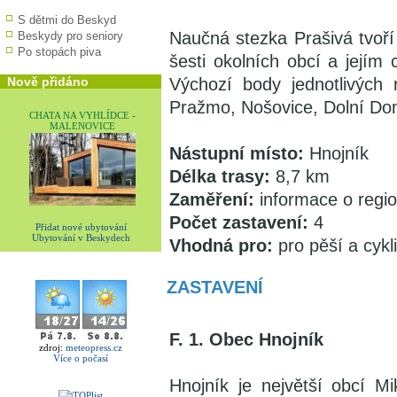
S dětmi do Beskyd
Naučná stezka Prašivá tvoří
Beskydy pro seniory
Po stopách piva
šesti okolních obcí a jejím
Nově přidáno
Výchozí body jednotlivých
Pražmo, Nošovice, Dolní Dom
CHATA NA VYHLÍDCE -
MALENOVICE
Nástupní místo:
Hnojník
Délka trasy:
8,7 km
Zaměření:
informace o regi
Počet zastavení:
4
Přidat nové ubytování
Ubytování v Beskydech
Vhodná pro:
pro pěší a cykli
ZASTAVENÍ
F. 1. Obec Hnojník
zdroj:
meteopress.cz
Více o počasí
Hnojník je největší obcí Mi