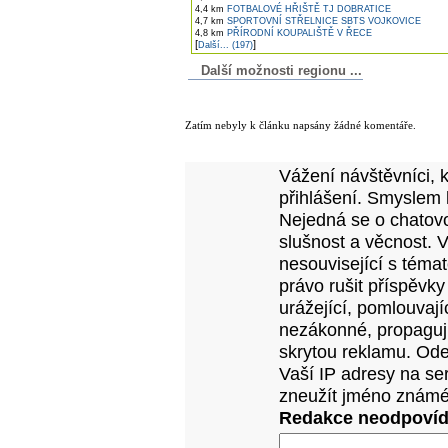
4,4 km
FOTBALOVÉ HŘIŠTĚ TJ DOBRATICE
4,7 km
SPORTOVNÍ STŘELNICE SBTS VOJKOVICE
4,8 km
PŘÍRODNÍ KOUPALIŠTĚ V ŘECE
[
]
Další... (197)
Další možnosti regionu ...
Komentáře k článku
Zatím nebyly k článku napsány žádné komentáře.
Přidejte vlastní komentář k tomuto článk
Vážení návštěvníci, 
přihlášení. Smyslem 
Nejedná se o chatovo
slušnost a věcnost. 
nesouvisející s téma
právo rušit příspěvky
urážející, pomlouvají
nezákonné, propagujíc
skrytou reklamu. Od
Vaší IP adresy na se
zneužít jméno známé
Redakce neodpovídá