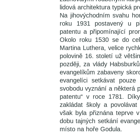
lidová architektura typická p
Na jihovýchodním svahu hor
roku 1931 postavený u pří
patentu a připomínající pro
Okolo roku 1530 se do cel
Martina Luthera, velice rych
polovině 16. století už větš
později, za vlády Habsburků
evangelíkům zabaveny skoro
evangelíci setkávat pouze
svobodu vyznání a některá p
patentu“ v roce 1781. Díky
zakládat školy a povolávat
však byla přiznána teprve 
dobu tajných setkání evange
místo na hoře Godula.