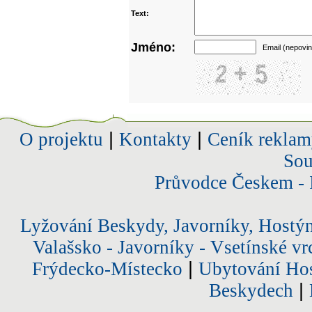
Text:
Jméno:
Email (nepovin
O projektu
|
Kontakty
|
Ceník reklam
Sou
Průvodce Českem - 
Lyžování Beskydy, Javorníky, Hostý
Valašsko - Javorníky - Vsetínské vr
Frýdecko-Místecko
|
Ubytování Hos
Beskydech
|