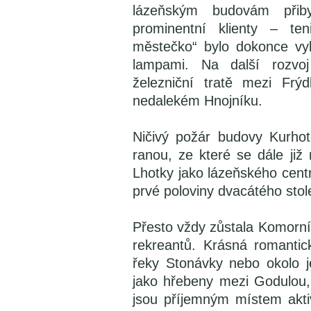
lázeňským budovám přiby
prominentní klienty – te
městečko“ bylo dokonce vy
lampami. Na další rozvoj 
železniční tratě mezi Fr
nedalekém Hnojníku.
Ničivý požár budovy Kurhot
ranou, ze které se dále ji
Lhotky jako lázeňského centr
prvé poloviny dvacátého stol
Přesto vždy zůstala Komorní
rekreantů. Krásná romantic
řeky Stonávky nebo okolo j
jako hřebeny mezi Godulou,
jsou příjemným místem akti