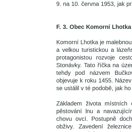
9. na 10. června 1953, jak p
F. 3. Obec Komorní Lhotka
Komorní Lhotka je malebnou 
a velkou turistickou a láze
protagonistou rozvoje ces
Stonávky. Tato říčka na úze
tehdy pod názvem Bučko
objevuje k roku 1455. Název 
se ustálil v té podobě, jak 
Základem života místních 
pěstování lnu a navazujíc
chovu ovcí. Postupně doch
obživy. Zavedení železnic