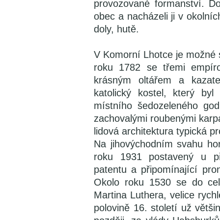
provozované formanství. Do
obec a nacházeli ji v okolní
doly, hutě.
V Komorní Lhotce je možné si
roku 1782 se třemi empír
krásným oltářem a kazate
katolický kostel, který b
místního šedozeleného god
zachovalými roubenými karpa
lidová architektura typická p
Na jihovýchodním svahu hor
roku 1931 postavený u pří
patentu a připomínající pro
Okolo roku 1530 se do cel
Martina Luthera, velice rych
polovině 16. století už větš