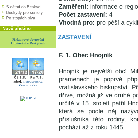
Zaměření:
informace o regi
S dětmi do Beskyd
Beskydy pro seniory
Počet zastavení:
4
Po stopách piva
Vhodná pro:
pro pěší a cykli
Nově přidáno
ZASTAVENÍ
Přidat nové ubytování
Ubytování v Beskydech
F. 1. Obec Hnojník
Hnojník je největší obcí Mi
pramenech je poprvé při
zdroj:
meteopress.cz
Více o počasí
vratislavského biskupství.
dříve, možná již ve druhé pol
určitě v 15. století patřil H
která se podle něj nazý
příslušníka této rodiny, 
pochází až z roku 1445.