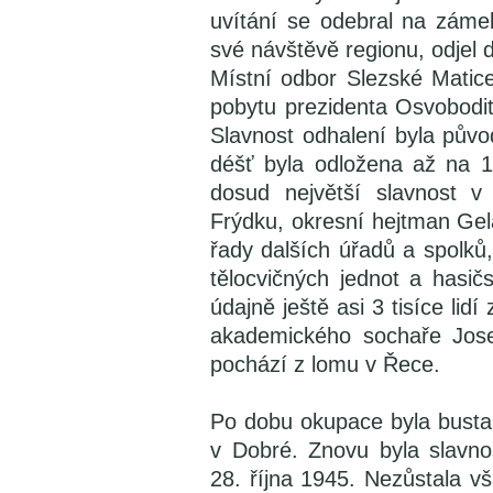
uvítání se odebral na záme
své návštěvě regionu, odjel 
Místní odbor Slezské Matice
pobytu prezidenta Osvobodi
Slavnost odhalení byla půvo
déšť byla odložena až na 1
dosud největší slavnost v
Frýdku, okresní hejtman Gela
řady dalších úřadů a spolků
tělocvičných jednot a hasič
údajně ještě asi 3 tisíce lid
akademického sochaře Jose
pochází z lomu v Řece.
Po dobu okupace byla busta
v Dobré. Znovu byla slavnos
28. října 1945. Nezůstala v