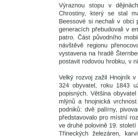
Výraznou stopu v dějinác
Chrostiny, který se stal m
Beessové si nechali v obci 
generacích přebudovali v e
patro. Část původního mobi
návštěvě regionu přenocov
vystavena na hradě Šternber
postavit rodovou hrobku, v n
Velký rozvoj zažil Hnojník v
324 obyvatel, roku 1843 u
popisných. Většina obyvatel 
mlýnů a hnojnická vrchnost
podniků: dvě palírny, pivov
představovalo pro místní rozr
ve druhé polovině 19. století 
Třineckých železáren, karv