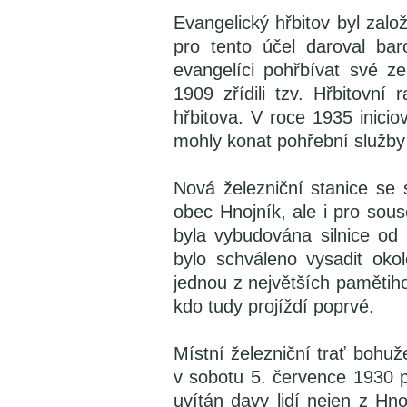
Evangelický hřbitov byl zalo
pro tento účel daroval ba
evangelíci pohřbívat své 
1909 zřídili tzv. Hřbitovní 
hřbitova. V roce 1935 inicio
mohly konat pohřební služby
Nová železniční stanice se
obec Hnojník, ale i pro sou
byla vybudována silnice od
bylo schváleno vysadit okol
jednou z největších pamětih
kdo tudy projíždí poprvé.
Místní železniční trať bohuž
v sobotu 5. července 1930 př
uvítán davy lidí nejen z Hno