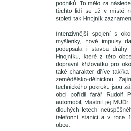
podniků. To mělo za následe
těchto lidí se už v místě 
století tak Hnojník zaznamen
Intenzivnější spojení s o
myšlenky, nové impulsy da
podepsala i stavba dráhy
Hnojníku, které z této obc
dopravní křižovatku pro oko
také charakter dříve takřka
zemědělsko-dělnickou. Zaj
technického pokroku jsou záp
obci pořídil farář Rudolf 
automobil, vlastnil jej MUD
dlouhých letech neúspěšnéh
telefonní stanici a v roce 
obce.