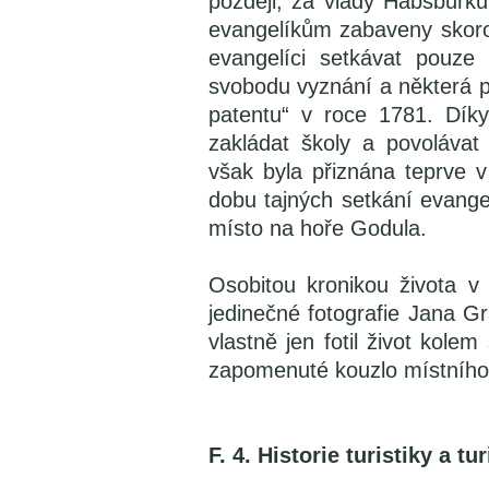
později, za vlády Habsburků
evangelíkům zabaveny skoro
evangelíci setkávat pouze
svobodu vyznání a některá p
patentu“ v roce 1781. Díky
zakládat školy a povolávat
však byla přiznána teprve 
dobu tajných setkání evange
místo na hoře Godula.
Osobitou kronikou života v 
jedinečné fotografie Jana G
vlastně jen fotil život kole
zapomenuté kouzlo místního 
F. 4. Historie turistiky a 