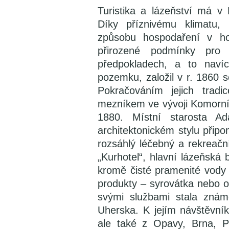
Turistika a lázeňství má v 
Díky příznivému klimatu,
způsobu hospodaření v hor
přirozené podmínky pro 
předpokladech, a to nav
pozemku, založil v r. 1860 se
Pokračováním jejich tradi
mezníkem ve vývoji Komorní 
1880. Místní starosta 
architektonickém stylu připom
rozsáhlý léčebný a rekreač
„Kurhotel“, hlavní lázeňská
kromě čisté pramenité vody 
produkty – syrovátka nebo o
svými službami stala zná
Uherska. K jejím návštěvník
ale také z Opavy, Brna, 