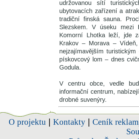
udržovanou sítí turistick
ubytovacích zařízení a atra
tradiční finská sauna. Pro
Slezskem. V úseku mezi 
Komorní Lhotka leží, jde z
Krakov – Morava – Vídeň, 
nejzajímavějším turistickým
pískovcový lom – dnes cvičn
Godula.
V centru obce, vedle bud
informační centrum, nabízejí
drobné suvenýry.
O projektu
|
Kontakty
|
Ceník reklam
Sou