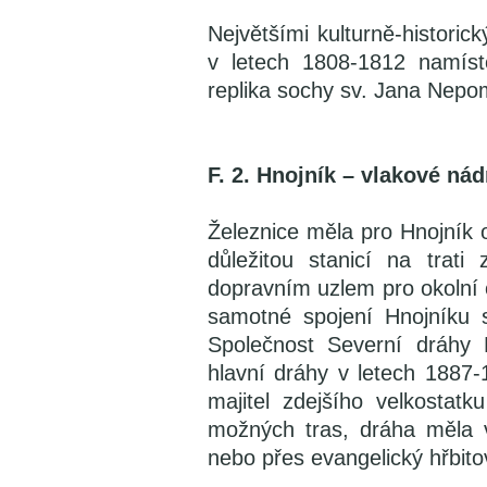
Největšími kulturně-histori
v letech 1808-1812 namís
replika sochy sv. Jana Nepo
F. 2. Hnojník – vlakové nád
Železnice měla pro Hnojník 
důležitou stanicí na trat
dopravním uzlem pro okolní 
samotné spojení Hnojníku 
Společnost Severní dráhy F
hlavní dráhy v letech 1887-
majitel zdejšího velkostatk
možných tras, dráha měla 
nebo přes evangelický hřbito