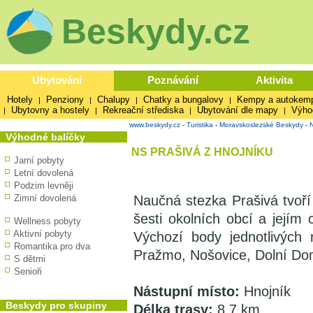
Beskydy.cz
Ubytování
Poznávání
Aktivita
Hotely
Penziony
Chalupy
Chatky a bungalovy
Kempy a autokem
|
|
|
|
Ubytovny a hostely
Rekreační střediska
Ubytování dle mapy
Výho
|
|
|
|
www.beskydy.cz
-
Turistika
-
Moravskoslezské Beskydy
-
Výhodné balíčky
NS PRAŠIVÁ Z HNOJNÍKU
Jarní pobyty
Letní dovolená
Podzim levněji
Zimní dovolená
Naučná stezka Prašivá tvoří
šesti okolních obcí a jejím
Wellness pobyty
Aktivní pobyty
Výchozí body jednotlivých
Romantika pro dva
Pražmo, Nošovice, Dolní Dom
S dětmi
Senioři
Nástupní místo:
Hnojník
Beskydy pro skupiny
Délka trasy:
8,7 km