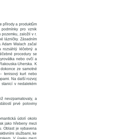
áse přírody a produktům
é podmínky pro vznik
pozemku, založil v r.
nné lázničky. Zásadním
ta Adam Walach začal
ka rozsáhlý léčebný a
léčebné procedury se
syrovátka nebo ovčí a
 Rakouska-Uherska. K
bo dokonce ze samotné
– tenisový kurt nebo
pami. Na další rozvoj
e stanicí v nedalekém
již nevzpamatovaly, a
álostí prvé poloviny
omantická údolí okolo
tak jako hřebeny mezi
u. Oblast je vybavena
aktivními službami, ke
lezskem. V úseku mezi