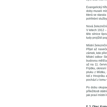
Evangelický hřb
doby museli mís
která se starala
pohřební služby
Nová železniční
V letech 1912 –
této silnice lí
tudy projíždí po
Místní železničn
Přijel až naveč
zámek, kde přen
Místní odbor S
budovou měšťans
až na 11. červn
Frýdku, okresní 
pluku z Místku,
lidí z Hnojníku
pochází z lomu 
Po dobu okupac
příležitosti stá
jak praví místní
F. 3. Obec Kom