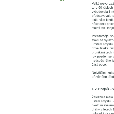
Velký rozvoj zaž
to v 60 číslech
vybudovala i n
představovalo pr
stále více jezd
následek i pokle
století tak Hnoj
Intenzivnější s
stavu se výrazn
určitém smyslu 
dříve takřka č
pronikání techn
rok později se 
neúspěšného jed
části obce.
Největšími kul
dřevěného před
F. 2. Hnojník –
Železnice měla 
jistém smyslu i
okolním světem.
dráhy v letech 
bylo totiž více 