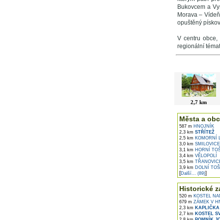
Bukovcem a Vyšn
Morava – Vídeň,
opuštěný pískov
V centru obce,
regionální téma
V okolí najdet
2,7 km
Města a obc
587 m
HNOJNÍK
2,3 km
STŘÍTEŽ
2,5 km
KOMORNÍ 
3,0 km
SMILOVICE
3,1 km
HORNÍ TO
3,4 km
VĚLOPOLÍ
3,5 km
TŘANOVIC
3,9 km
DOLNÍ TOŠ
[
]
Další... (89)
Historické z
520 m
KOSTEL NAN
679 m
ZÁMEK V H
2,3 km
KAPLIČKA 
2,7 km
KOSTEL S
2,8 km
POMNÍK JO