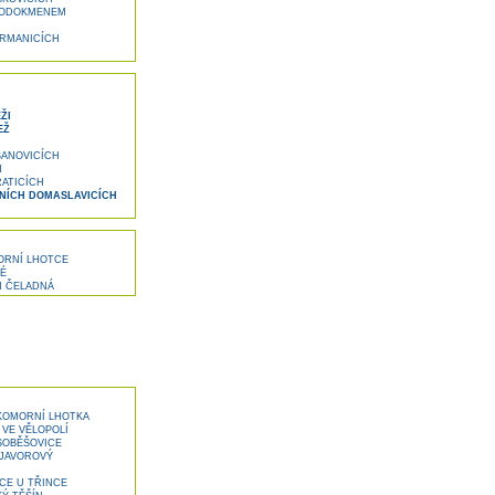
RODOKMENEM
ERMANICÍCH
ŽI
EŽ
ŠANOVICÍCH
H
ATICÍCH
LNÍCH DOMASLAVICÍCH
ORNÍ LHOTCE
É
M ČELADNÁ
KOMORNÍ LHOTKA
VE VĚLOPOLÍ
SOBĚŠOVICE
 JAVOROVÝ
CE U TŘINCE