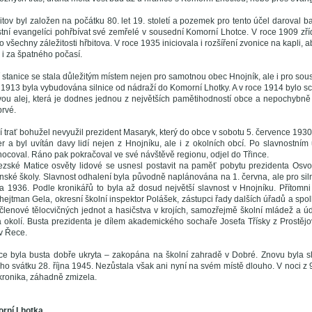
itov byl založen na počátku 80. let 19. století a pozemek pro tento účel daroval b
tní evangelíci pohřbívat své zemřelé v sousední Komorní Lhotce. V roce 1909 zřídil
 o všechny záležitosti hřbitova. V roce 1935 iniciovala i rozšíření zvonice na kapli,
 i za špatného počasí.
 stanice se stala důležitým místem nejen pro samotnou obec Hnojník, ale i pro so
 1913 byla vybudována silnice od nádraží do Komorní Lhotky. A v roce 1914 bylo s
povou alej, která je dodnes jednou z největších pamětihodností obce a nepochybn
prvé.
í trať bohužel nevyužil prezident Masaryk, který do obce v sobotu 5. července 1930 
er a byl uvítán davy lidí nejen z Hnojníku, ale i z okolních obcí. Po slavnostním
ocoval. Ráno pak pokračoval ve své návštěvě regionu, odjel do Třince.
lezské Matice osvěty lidové se usnesl postavit na paměť pobytu prezidenta Osv
ké školy. Slavnost odhalení byla původně naplánována na 1. června, ale pro sil
a 1936. Podle kronikářů to byla až dosud největší slavnost v Hnojníku. Přítomni
hejtman Gela, okresní školní inspektor Polášek, zástupci řady dalších úřadů a spol
 členové tělocvičných jednot a hasičstva v krojích, samozřejmě školní mládež a úda
 a okolí. Busta prezidenta je dílem akademického sochaře Josefa Třísky z Prostěj
v Řece.
e byla busta dobře ukryta – zakopána na školní zahradě v Dobré. Znovu byla s
tního svátku 28. října 1945. Nezůstala však ani nyní na svém místě dlouho. V noci z
 kronika, záhadně zmizela.
orní Lhotka