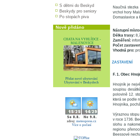
S dětmi do Beskyd
Naučná stezka P
Beskydy pro seniory
vrchol hory Mal
Po stopách piva
Domaslavice a 
Nově přidáno
Nástupní místo
Délka trasy:
8,
CHATA NA VYHLÍDCE -
Zaměření:
infor
MALENOVICE
Počet zastaven
Vhodná pro:
pro
ZASTAVENÍ
F. 1. Obec Hnoj
Přidat nové ubytování
Ubytování v Beskydech
Hnojník je nejv
soupisu desátk
polovině 12. sto
která se podle 
Hnojníka, pochá
Výraznou stopu 
v roce 1736. Be
zdroj:
meteopress.cz
slohu a nakone
Více o počasí
regionu přenoc
Beessové nechal