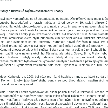
uristiky a turistické zajímavosti Komorní Lhotky
ňství má v Komorní Lhotce již stopadesátiletou tradici. Díky příznivému klimatu, kr
působu hospodaření v horách nabízela již od poloviny 19. století přirozen
diska. Na těchto předpokladech, a to navíc s využitím pramene na svém vlastním 
í Valica první malé klimatické lázně. Pokračováním jejich tradice jsou dnes Byli
voji Komorní Lhotky jako lázeňského centra byl letopočet 1880. Místní staros
rním architektonickém stylu připomínajícím tehdejší alpská turistická středis
lex. Jeho symbolem se stal takzvaný „Kurhotel“, hlavní lázeňská budova. Pro 
ě čisté pramenité vody a bylinných koupelí také místní zemědělské produkty – 
 Komorní Lhotka se tak svými službami stala známou na celém území tehdejšího
kům patřili hosté nejen z okolního Těšínska, ale také z Opavy, Brna, Prahy ne
ským budovám přibyly areály nabízející tehdy služby pro prominentní klienty 
ázeňské městečko“ bylo dokonce vybaveno umělým osvětlením s petrolejovými lam
ě zapůsobilo i vybudování železniční tratě mezi Frýdkem a Těšínem v r. 1888 s
dovy Kurhotelu v r. 1903 byl však pro lázně tragickou ranou, ze které se dále 
 Komorní Lhotky jako lázeňského centra se pod tíhou dalších nepříznivých ud
í začal postupně vytrácet.
stala Komorní Lhotka vyhledávaným cílem pěších turistů a rekreantů. Krásná r
e pramenící řeky Stonávky nebo okolo jejích přítoků Ráztoky a Odnohy, stejně 
kou, Kotařem a Prašivou vždy byly a jsou příjemným místem aktivního odpočink
 sítí turistických značených cest, řadou stravovacích i ubytovacích zařízení a atr
edevším tradiční finská sauna. Prochází přes ni rovněž cyklotrasa Těšínským S