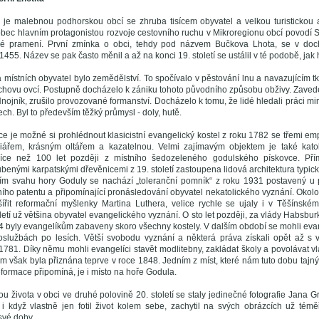
je malebnou podhorskou obcí se zhruba tisícem obyvatel a velkou turistickou a
obec hlavním protagonistou rozvoje cestovního ruchu v Mikroregionu obcí povodí S
ké pramení. První zmínka o obci, tehdy pod názvem Bučkova Lhota, se v do
1455. Název se pak často měnil a až na konci 19. století se ustálil v té podobě, ja
 místních obyvatel bylo zemědělství. To spočívalo v pěstování lnu a navazujícím t
hovu ovcí. Postupně docházelo k zániku tohoto původního způsobu obživy. Zavede
nojník, zrušilo provozované formanství. Docházelo k tomu, že lidé hledali práci mi
ch. Byl to především těžký průmysl - doly, hutě.
e je možné si prohlédnout klasicistní evangelický kostel z roku 1782 se třemi e
iářem, krásným oltářem a kazatelnou. Velmi zajímavým objektem je také katoli
íce než 100 let později z místního šedozeleného godulského pískovce. Pří
benými karpatskými dřevěnicemi z 19. století zastoupena lidová architektura typick
m svahu hory Goduly se nachází „toleranční pomník“ z roku 1931 postavený u pří
ního patentu a připomínající pronásledování obyvatel nekatolického vyznání. Okol
ířit reformační myšlenky Martina Luthera, velice rychle se ujaly i v Těšínské
letí už většina obyvatel evangelického vyznání. O sto let později, za vlády Habsbur
54 byly evangelíkům zabaveny skoro všechny kostely. V dalším období se mohli eva
oslužbách po lesích. Větší svobodu vyznání a některá práva získali opět až s 
 1781. Díky němu mohli evangelíci stavět modlitebny, zakládat školy a povolávat v
im však byla přiznána teprve v roce 1848. Jedním z míst, které nám tuto dobu tajn
eformace připomíná, je i místo na hoře Godula.
ou života v obci ve druhé polovině 20. století se staly jedinečné fotografie Jana 
 i když vlastně jen fotil život kolem sebe, zachytil na svých obrázcích už té
své doby.