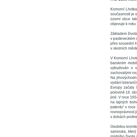
Komorní Lhotka 
současnosti je 
území obce ta
objevuje k roku 
Základem života
v pasteveckém c
přes sousední H
v okolních měste
V Komorní Lhotc
barokním mobil
vybudován o v
zachovalými rou
Na jihovýchodní
vydání toleranč
Evropy začaly š
polovině 16. sto
jiné. V roce 16
na tajných boh
patentu“ v roce
rovnoprávnost j
v dobách protir
Osobitou kronik
samouka, který
místního života 