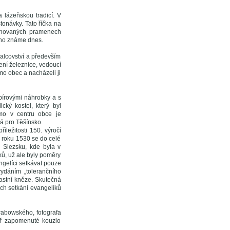
 lázeňskou tradicí. V
tonávky. Tato říčka na
chovaných pramenech
k ho známe dnes.
kalcovství a především
ní železnice, vedoucí
mo obec a nacházeli ji
mpírovými náhrobky a s
cký kostel, který byl
mo v centru obce je
á pro Těšínsko.
ležitosti 150. výročí
o roku 1530 se do celé
m Slezsku, kde byla v
ků, už ale byly poměry
ngelíci setkávat pouze
vydáním „tolerančního
lastní kněze. Skutečná
ých setkání evangelíků
Grabowského, fotografa
měř zapomenuté kouzlo