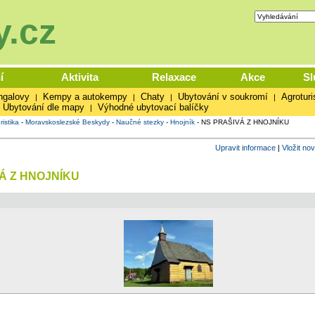
.cz
í
Aktivita
Relaxace
Akce
Sl
ngalovy
Kempy a autokempy
Chaty
Ubytování v soukromí
Agroturi
|
|
|
|
Ubytování dle mapy
Výhodné ubytovací balíčky
|
ristika
-
Moravskoslezské Beskydy
-
Naučné stezky
-
Hnojník
-
NS PRAŠIVÁ Z HNOJNÍKU
Upravit informace
|
Vložit no
Á Z HNOJNÍKU