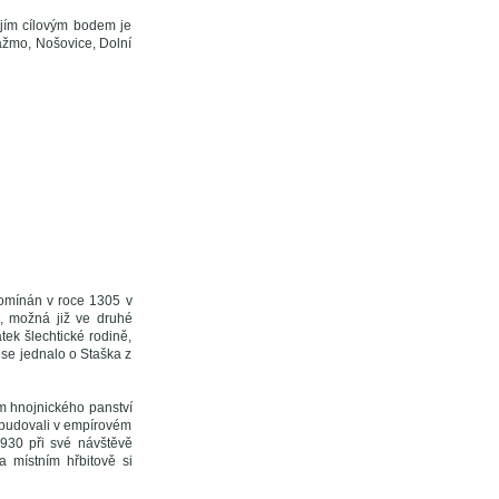
jejím cílovým bodem je
ažmo, Nošovice, Dolní
pomínán v roce 1305 v
, možná již ve druhé
atek šlechtické rodině,
 se jednalo o Staška z
em hnojnického panství
řebudovali v empírovém
1930 při své návštěvě
 místním hřbitově si