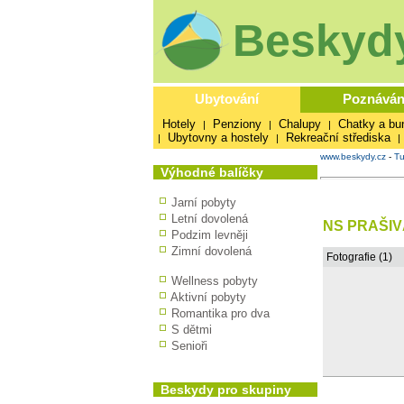
Beskydy
Ubytování
Poznáván
Hotely
Penziony
Chalupy
Chatky a bu
|
|
|
Ubytovny a hostely
Rekreační střediska
|
|
|
www.beskydy.cz
-
Tu
Výhodné balíčky
Jarní pobyty
Letní dovolená
NS PRAŠIV
Podzim levněji
Zimní dovolená
Fotografie (1)
Wellness pobyty
Aktivní pobyty
Romantika pro dva
S dětmi
Senioři
Beskydy pro skupiny