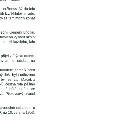
aron Beess. Až do této
i tzv. Hřbitovní radu,
 aby se tam mohly konat
usední Komorní Lhotku.
chváleno vysadit okolo
ě okouzlí každého, kdo
přijel z Frýdku autem.
 uvítání se odebral na
oboditele pomník před
ný déšť byla odložena
 byli senátor Macek z
ků, čestná rota pěšího
jně ještě asi 3 tisíce
ova. Pískovcový hranol
lavnostně odhalena u
 9. na 10. června 1953,