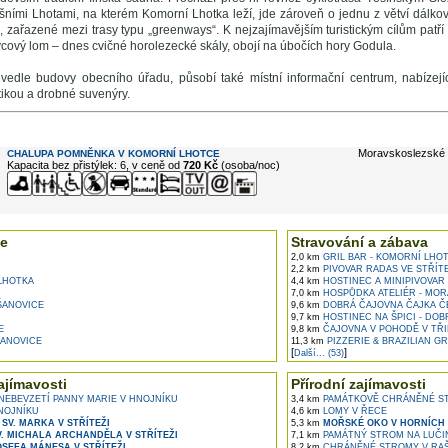
ími Lhotami, na kterém Komorní Lhotka leží, jde zároveň o jednu z větví dálkov
 zařazené mezi trasy typu „greenways“. K nejzajímavějším turistickým cílům patří
cový lom – dnes cvičné horolezecké skály, obojí na úbočích hory Godula.
 vedle budovy obecního úřadu, působí také místní informační centrum, nabízejí
tikou a drobné suvenýry.
e ...
Moravskoslezské 
CHALUPA POMNĚNKA V KOMORNÍ LHOTCE
Kapacita bez přistýlek: 6, v ceně od
720 Kč
(osoba/noc)
e
Stravování a zábava
2,0 km
GRIL BAR - KOMORNÍ LHO
2,2 km
PIVOVAR RADAS VE STŘÍTE
LHOTKA
4,4 km
HOSTINEC A MINIPIVOVAR 
7,0 km
HOSPŮDKA ATELIÉR - MOR
ŠANOVICE
9,6 km
DOBRÁ ČAJOVNA ČAJKA ČE
9,7 km
HOSTINEC NA ŠPICI - DOB
E
9,8 km
ČAJOVNA V POHODĚ V TŘI
ANOVICE
11,3 km
PIZZERIE & BRAZILIAN GR
[
]
Další... (53)
ajímavosti
Přírodní zajímavosti
EBEVZETÍ PANNY MARIE V HNOJNÍKU
3,4 km
PAMÁTKOVĚ CHRÁNĚNÉ ST
NOJNÍKU
4,6 km
LOMY V ŘECE
SV. MARKA V STŘÍTEŽI
5,3 km
MOŘSKÉ OKO V HORNÍCH
V. MICHALA ARCHANDĚLA V STŘÍTEŽI
7,1 km
PAMÁTNÝ STROM NA LUČI
SEFA MÁNESA V STŘÍTEŽI
8,2 km
CHRÁNĚNÉ STROMY V RAŠ