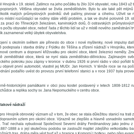
il Hnojník v 19. století. Zatímco na jeho počátku tu žilo 324 obyvatel, roku 1843 už 
 popisných. Většina obyvatel se živila zemědělstvím. Bylo tu ale také pět mlýnů
ěkolik malých průmyslových podniků: dvě palírny, pivovar a cihelnu. Uživit s
o místní rozrůstající se rodiny stále větší problém, a tak ve druhé polovině 19. sto
it za prací do Třineckých železáren, karvinských dolů, či ostravských průmyslový
s počtu obyvatel obce, neboť řada z těchto lidí se už v místě nového zaměstnání tr
ník zaznamenal velký úbytek obyvatelstva.
pojení s okolním světem ale přineslo do obce i nové myšlenky, nové impulsy dal
ě podepsala i stavba dráhy z Frýdku do Těšína a zřízení nádraží v Hnojníku, které
nové centrum a dopravní křižovatku pro okolní obce, které železnici neměly. Změ
istě zemědělské obce, která se nyní stala zemědělsko-dělnickou. Zajímavým sv
ického pokroku jsou zápisy v kronice: v dubnu 1926 si první rádio v obci pořídil f
tu objevil první automobil, vlastnil jej MUDr. Jan Hornich. V témže roce se na po
nání podařilo uvést do provozu první telefonní stanici a v roce 1937 byla prove
turně-historickými památkami v obci jsou kostel postavený v letech 1808-1812 
chůdce a replika sochy sv. Jana Nepomuckého v centru obce.
 vlakové nádraží
pro Hnojník obrovský význam už v tom, že obec se stala důležitou stanicí na trati 
 dopravním uzlem pro okolní obce. Výrazně se zlepšilo a hlavně usnadnilo samot
 Trať nechala vybudovat Společnost Severní dráhy Ferdinandovy jako jednu z ve
1887-1888 a o její skutečnou podobu se zasloužil majitel zdejšího velkostatku ba
možných tras, dráha měla vést buď až u hranice s Komorní Lhotkou, nebo přes evange