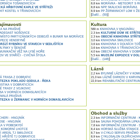
ORNÍCH TOŠANOVICÍCH
8,8 km
MORÁVKA - METEORIT S 
KÁ HŘBITOVNÍ KAPLE VE STŘÍTEŽI
8,8 km
NPP SKALICKÁ MORÁVKA
KÝ KOSTEL V TŘANOVICÍCH
8,9 km
PP ŽERMANICKÝ LOM V Ž
[
]
Další... (50)
ajímavosti
Kultura
 NA PRAŠIVÉ
589 m
KNIHOVNA V HNOJNÍKU
ADEGAST NOŠOVICE
2,3 km
KULTURNÍ DŮM VE STŘÍTE
MÍSTO PARTYZÁNSKÝCH ODBOJŮ A BUNKR NA MORÁVCE
2,3 km
OBECNÍ KNIHOVNA STŘÍT
 PECE VENDRYNĚ
3,0 km
KNIHOVNA SMILOVICE
RÁZÍ RYBNÍKU VE STAVECH V SEDLIŠTÍCH
3,6 km
KNIHOVNA V DOLNÍCH TO
LÝNKY V ŠENOVĚ
3,6 km
KNIHOVNA V TŘANOVICÍC
UNIKAČNÍ VĚŽ NA LYSÉ HOŘE
4,0 km
OBECNÍ KNIHOVNA V DOBR
V VE STAŘÍČI - CVIČNÁ ŠTOLA
5,5 km
MUZEJNÍ EXPOZICE V DO
[
]
Další... (148)
Lázně
2,2 km
BYLINNÉ LÁZNIČKY V KOM
Á TRASA Z DOBRATIC
21,0 km
LÁZNĚ DARKOV U KARVIN
TEZKA POKLADŮ GODULA - ŘEKA
22,9 km
REHABILITAČNÍ CENTRU
STIKA V DOBRATICÍCH
É TRASY Z VOJKOVIC
A V HORNÍCH DOMASLAVICÍCH
 MALÁ PRAŠIVÁ
TEZKA U ŽERMANIC V HORNÍCH DOMASLAVICÍCH
Obchod a služby
HERI - HNOJNÍK
2,3 km
INFORMAČNÍ CENTRUM - 
SE - HNOJNÍK
3,6 km
SAUNA POHODÁRNA LIPKA 
A V POBESKYDÍ
7,8 km
INFORMAČNÍ CENTRUM - 
V KOMORNÍ LHOTCE
8,4 km
HORSKÁ SLUŽBA STANICE
 AREÁL TJ SMILOVICE
8,7 km
V-CYKLO SERVIS PRAŽMO
 HŘIŠTĚ TJ DOBRATICE
8,9 km
CYKLOSALON OLDŘICHOVI