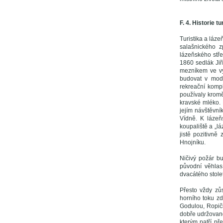
F. 4. Historie t
Turistika a láze
salašnického z
lázeňského stře
1860 sedlák Jiř
mezníkem ve vý
budovat v mode
rekreační komp
používaly krom
kravské mléko.
jejím návštěvní
Vídně. K lázeň
koupaliště a „l
jistě pozitivn
Hnojníku.
Ničivý požár bu
původní věhlas
dvacátého stolet
Přesto vždy zů
horního toku zd
Godulou, Ropič
dobře udržovanou
kterým patří př