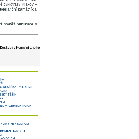
é cyklotrasy Krakov –
 toleranční památník a
cí rovněž publikace s
Beskydy / Komorní Lhotka
TKA
ŽI
U KONÍČKA - VOJKOVICE
ÁVKA
SKÝ TĚŠÍN
RÁ
NCI
ILL V ALBRECHTICÍCH
ROMY VE VĚLOPOLÍ
 DOMASLAVICÍCH
NĚ
KOVICÍCH