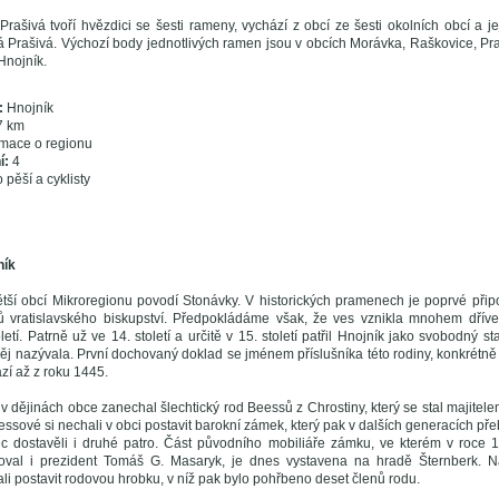
rašivá tvoří hvězdici se šesti rameny, vychází z obcí ze šesti okolních obcí a 
á Prašivá. Výchozí body jednotlivých ramen jsou v obcích Morávka, Raškovice, Pr
Hnojník.
:
Hnojník
7 km
mace o regionu
í:
4
 pěší a cyklisty
ník
ětší obcí Mikroregionu povodí Stonávky. V historických pramenech je poprvé při
ů vratislavského biskupství. Předpokládáme však, že ves vznikla mnohem dříve
letí. Patrně už ve 14. století a určitě v 15. století patřil Hnojník jako svobodný st
něj nazývala. První dochovaný doklad se jménem příslušníka této rodiny, konkrétně
zí až z roku 1445.
v dějinách obce zanechal šlechtický rod Beessů z Chrostiny, který se stal majitel
essové si nechali v obci postavit barokní zámek, který pak v dalších generacích p
c dostavěli i druhé patro. Část původního mobiliáře zámku, ve kterém v roce 
oval i prezident Tomáš G. Masaryk, je dnes vystavena na hradě Šternberk. Na
i postavit rodovou hrobku, v níž pak bylo pohřbeno deset členů rodu.