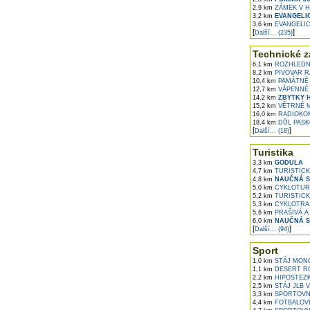
2,9 km
ZÁMEK V H
3,2 km
EVANGELIC
3,6 km
EVANGELIC
[
]
Další... (235)
Technické z
6,1 km
ROZHLEDNA
8,2 km
PIVOVAR R
10,4 km
PAMÁTNÉ 
12,7 km
VÁPENNÉ
14,2 km
ZBYTKY H
15,2 km
VĚTRNÉ M
16,0 km
RADIOKOM
18,4 km
DŮL PASKO
[
]
Další... (18)
Turistika
3,3 km
GODULA
4,7 km
TURISTICK
4,8 km
NAUČNÁ S
5,0 km
CYKLOTURI
5,2 km
TURISTICK
5,3 km
CYKLOTRAS
5,6 km
PRAŠIVÁ A
6,0 km
NAUČNÁ S
[
]
Další... (94)
Sport
1,0 km
STÁJ MONC
1,1 km
DESERT RO
2,2 km
HIPOSTEZK
2,5 km
STÁJ JLB 
3,3 km
SPORTOVNÍ
4,4 km
FOTBALOVÉ