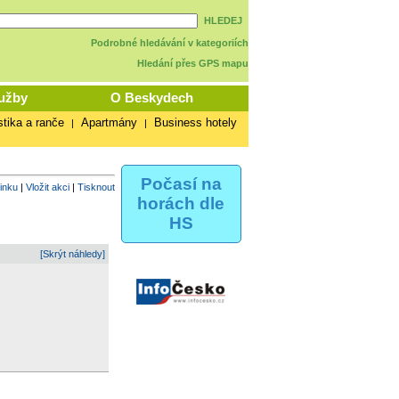
HLEDEJ
Podrobné hledávání v kategoriích
Hledání přes GPS mapu
užby
O Beskydech
stika a ranče
Apartmány
Business hotely
|
|
Počasí na
vinku
|
Vložit akci
|
Tisknout
horách dle
HS
[Skrýt náhledy]