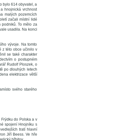
to bylo 614 obyvatel, a
 a hnojnická vrchnost
e na malých pozemcích
letí začali místní lidé
ch podniků. To mělo za
vale usadila. Na konci
šího vývoje. Na tomto
 z této obce učinilo v
nil se také charakter
ědectvím o postupném
arář Rudolf Ploszek, o
ště po dlouhých letech
dena elektrizace větší
namísto svého starého
z Frýdku do Polska a v
né spojení Hnojníku s
dlejších tratí hlavní
ron Jiří Beess. Ve hře
lický hřbitov.