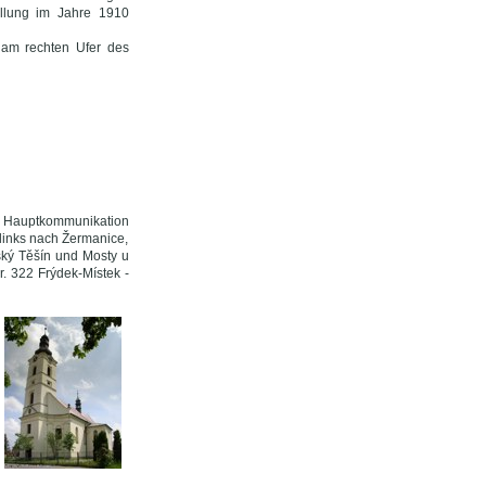
ellung im Jahre 1910
a am rechten Ufer des
ie Hauptkommunikation
 links nach Žermanice,
ský Těšín und Mosty u
r. 322 Frýdek-Místek -