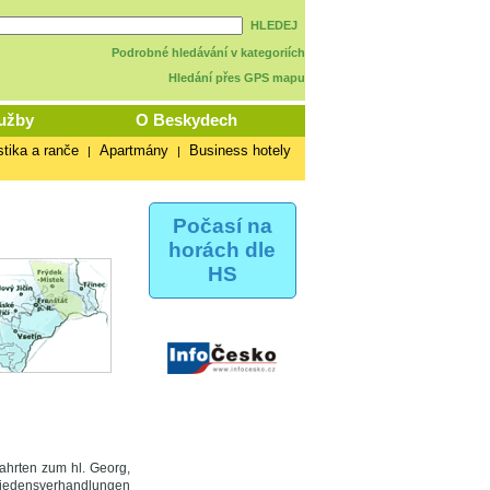
HLEDEJ
Podrobné hledávání v kategoriích
Hledání přes GPS mapu
užby
O Beskydech
stika a ranče
Apartmány
Business hotely
|
|
Počasí na
horách dle
HS
fahrten zum hl. Georg,
riedensverhandlungen