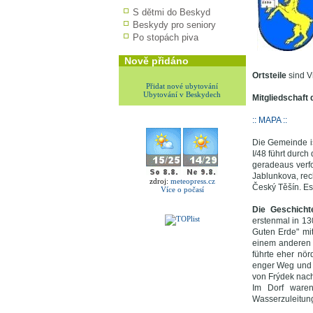
S dětmi do Beskyd
Beskydy pro seniory
Po stopách piva
Nově přidáno
Ortsteile
sind V
Přidat nové ubytování
Ubytování v Beskydech
Mitgliedschaft
:: MAPA ::
Die Gemeinde i
I/48 führt durc
geradeaus verf
Jablunkova, rec
zdroj:
meteopress.cz
Český Těšín. Es
Více o počasí
Die Geschich
erstenmal in 1
Guten Erde" m
einem anderen 
führte eher nör
enger Weg und 
von Frýdek nach
Im Dorf waren
Wasserzuleitung