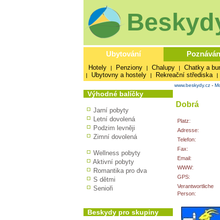
Beskydy
Ubytování
Poznáván
Hotely
Penziony
Chalupy
Chatky a bu
|
|
|
Ubytovny a hostely
Rekreační střediska
|
|
|
www.beskydy.cz
-
Mo
Výhodné balíčky
Dobrá
Jarní pobyty
Letní dovolená
Platz:
Podzim levněji
Adresse:
Zimní dovolená
Telefon:
Fax:
Wellness pobyty
Email:
Aktivní pobyty
WWW:
Romantika pro dva
GPS:
S dětmi
Verantwortliche
Senioři
Person:
Beskydy pro skupiny