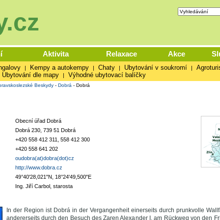
.cz
í
Aktivita
Relaxace
Akce
Sl
ngalovy
Kempy a autokempy
Chaty
Ubytování v soukromí
Agroturi
|
|
|
|
Ubytování dle mapy
Výhodné ubytovací balíčky
|
ravskoslezské Beskydy
-
Dobrá
-
Dobrá
Obecní úřad Dobrá
Dobrá 230, 739 51 Dobrá
+420 558 412 311, 558 412 300
+420 558 641 202
oudobra(at)dobra(dot)cz
http://www.dobra.cz
49°40'28,021"N, 18°24'49,500"E
Ing. Jiří Carbol, starosta
In der Region ist Dobrá in der Vergangenheit einerseits durch prunkvolle Wall
andererseits durch den Besuch des Zaren Alexander I. am Rückweg von den F