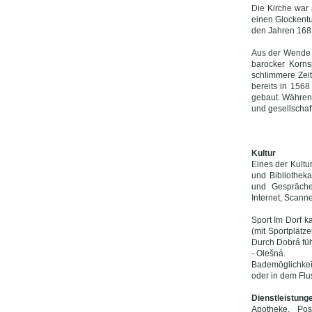
Die Kirche war 
einen Glockentu
den Jahren 1682
Aus der Wende 
barocker Korns
schlimmere Zeit
bereits in 156
gebaut. Während
und gesellschaf
Kultur
Eines der Kultu
und Bibliotheka
und Gespräche 
Internet, Scann
Sport Im Dorf k
(mit Sportplätze
Durch Dobrá füh
- Olešná.
Bademöglichkei
oder in dem Flu
Dienstleistung
Apotheke, Pos