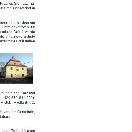
Prašivá. Sie hatte nur
ius von Oppersdorf in
mann), hinter dem ein
Getreidevorräten für
 Schule in Dobrá wurde
rde eine neue Schule
ntrum des kulturellen
ibt es einen Turnsaal
el. +420 558 641 301).
ístek - Frýdlant n. O.
ich von der Gemeinde,
lobaru.
e der Tschechischen