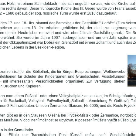
aus Holz, mit einem Schindeldach – sie sah ungefähr so aus, wie die Kirche auf 
rm rechts davon. Diese frühbarocke Kirche des hl. Georg wurde von Franz Euseb
 – 1686 gebaut, der sog. russische Turm wurde erst 1816 dazugebaut.
des 17. und 18. Jhs. stammt der Barockbau der Gaststätte "U oráče" (Zum Acker
peicher aus dem 18. Jh. erhalten geblieben ist, der einst zur Lagerung von 
en diente. Heute ist er renoviert und wird ebenfalls als Gaststätte genutzt. Die
8 erwähnt. Sie wurde im Jahre 1907 niedergerissen und um ein Jahr später wu
 der Okkupationszeit war Dobrá ein Grenzdorf mit einem Zollamt und auch das Ze
tlichen Lebens in der Beskiden-Region.
rzentren ist hier die Bibliothek, die für Bürger Besprechungen, Wettbewerbe
rlektionen für Schüler der Kindergärten und Grundschulen, Ausstellungen
mit interessanten Persönlichkeiten organisiert. Zur Verfügung stehen
er, Drucken und Kopieren.
ann man einen Fußball- oder einen Volleyballplatz ausnutzen; im Schulgebäude g
n für Basketball, Volleyball, Fußvolleyball, Softball – Vermietung Fr. Golíková, T
ren 2 Fahrradrouten: Um den Žermanice-Stausee, Nr. 6005, und die Route Frýdek-M
ten gibt es in den Stauseen Olešná bei Frýdek-Místek oder Žermanice, nordöstl
ss Morávka. V obci není možnost se ubytovat. K posezení můžete využít služeb Cyk
en in der Gemeinde:
t - Filiale der Tschechischen Post (Česká pošta, s.p.), Geschäftsstell