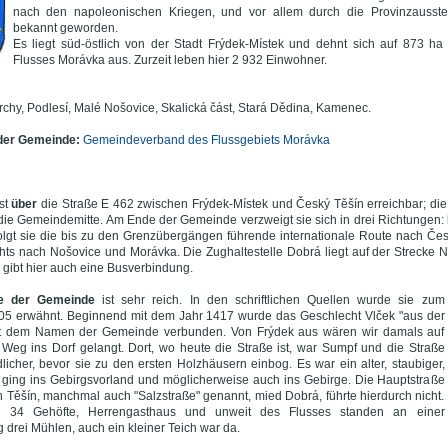
nach den napoleonischen Kriegen, und vor allem durch die Provinzausst
bekannt geworden.
Es liegt süd-östlich von der Stadt Frýdek-Místek und dehnt sich auf 873 h
Flusses Morávka aus. Zurzeit leben hier 2 932 Einwohner.
rchy, Podlesí, Malé Nošovice, Skalická část, Stará Dědina, Kamenec.
 der Gemeinde:
Gemeindeverband des Flussgebiets Morávka
st
über
die Straße E 462 zwischen Frýdek-Místek und Český Těšín erreichbar; d
h die Gemeindemitte. Am Ende der Gemeinde verzweigt sie sich in drei Richtungen:
olgt sie die bis zu den Grenzübergängen führende internationale Route nach Če
hts nach Nošovice und Morávka. Die Zughaltestelle Dobrá liegt auf der Strecke N
 gibt hier auch eine Busverbindung.
te der Gemeinde
ist sehr reich. In den schriftlichen Quellen wurde sie zum
305 erwähnt. Beginnend mit dem Jahr 1417 wurde das Geschlecht Vlček "aus der
it dem Namen der Gemeinde verbunden. Von Frýdek aus wären wir damals auf
Weg ins Dorf gelangt. Dort, wo heute die Straße ist, war Sumpf und die Straße
dlicher, bevor sie zu den ersten Holzhäusern einbog. Es war ein alter, staubiger,
ging ins Gebirgsvorland und möglicherweise auch ins Gebirge. Die Hauptstraße
 Těšín, manchmal auch "Salzstraße" genannt, mied Dobrá, führte hierdurch nicht.
 34 Gehöfte, Herrengasthaus und unweit des Flusses standen an einer
 drei Mühlen, auch ein kleiner Teich war da.