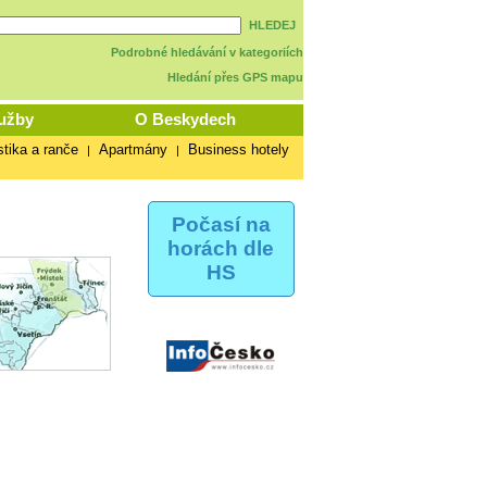
HLEDEJ
Podrobné hledávání v kategoriích
Hledání přes GPS mapu
užby
O Beskydech
stika a ranče
Apartmány
Business hotely
|
|
Počasí na
horách dle
HS