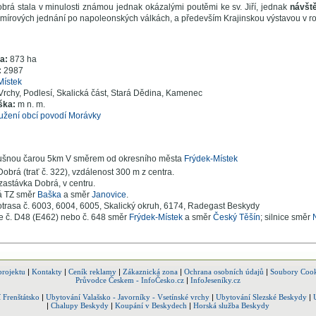
brá stala v minulosti známou jednak okázalými poutěmi ke sv. Jiří, jednak
návšt
z mírových jednání po napoleonských válkách, a především Krajinskou výstavou v r
ra:
873 ha
:
2987
Místek
Vrchy, Podlesí, Skalická část, Stará Dědina, Kamenec
ška:
m n. m.
užení obcí povodí Morávky
ušnou čarou 5km V směrem od okresního města
Frýdek-Místek
Dobrá (trať č. 322), vzdálenost 300 m z centra.
zastávka Dobrá, v centru.
 TZ směr
Baška
a směr
Janovice
.
trasa č. 6003, 6004, 6005, Skalický okruh, 6174, Radegast Beskydy
ce č. D48 (E462) nebo č. 648 směr
Frýdek-Místek
a směr
Český Těšín
; silnice směr
projektu
|
Kontakty
|
Ceník reklamy
|
Zákaznická zona
|
Ochrana osobních údajů
|
Soubory Cook
Průvodce Českem - InfoČesko.cz
|
InfoJeseníky.cz
 Frenštátsko
|
Ubytování Valašsko - Javorníky - Vsetínské vrchy
|
Ubytování Slezské Beskydy
|
|
Chalupy Beskydy
|
Koupání v Beskydech
|
Horská služba Beskydy