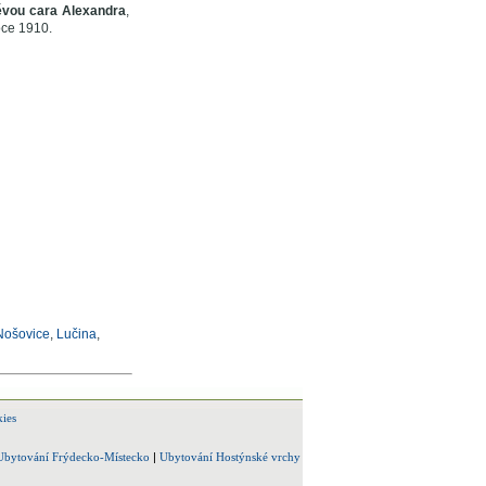
ěvou cara Alexandra
,
oce 1910.
Nošovice
,
Lučina
,
ies
Ubytování Frýdecko-Místecko
|
Ubytování Hostýnské vrchy