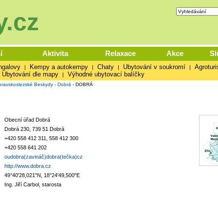
.cz
í
Aktivita
Relaxace
Akce
Sl
ngalovy
Kempy a autokempy
Chaty
Ubytování v soukromí
Agroturi
|
|
|
|
Ubytování dle mapy
Výhodné ubytovací balíčky
|
ravskoslezské Beskydy
-
Dobrá
-
DOBRÁ
Obecní úřad Dobrá
Dobrá 230, 739 51 Dobrá
+420 558 412 311, 558 412 300
+420 558 641 202
oudobra(zavináč)dobra(tečka)cz
http://www.dobra.cz
49°40'28,021"N, 18°24'49,500"E
Ing. Jiří Carbol, starosta