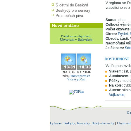
V regionu se Do
S dětmi do Beskyd
vracejícího se 
Beskydy pro seniory
Po stopách piva
Status:
obec
Celková výmě
Nově přidáno
Počet obyvatel
Okres:
Frýdek-
Přidat nové ubytování
Obvody, části:
Ubytování v Beskydech
Nadmořská vý
Je členem:
Sdr
DOSTUPNOST
Vzdálenost vzd
Vlakem:
žst. 
zdroj:
meteopress.cz
Autobusem:
Více o počasí
Pěšky:
modrá
Na kole:
cyklo
Autem:
silni
Vojkovice
;
O 
Lyžování Beskydy, Javorníky, Hostýnské vrchy
|
Ubytování