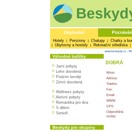
Beskydy
Ubytování
Poznáván
Hotely
Penziony
Chalupy
Chatky a bu
|
|
|
Ubytovny a hostely
Rekreační střediska
|
|
|
www.beskydy.cz
-
Mo
Výhodné balíčky
DOBRÁ
Jarní pobyty
Letní dovolená
Místo:
Podzim levněji
Adresa:
Zimní dovolená
Telefon:
Fax:
Wellness pobyty
Email:
Aktivní pobyty
WWW:
Romantika pro dva
GPS:
S dětmi
Odpovědná
Senioři
osoba:
Beskydy pro skupiny