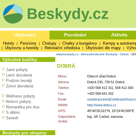
Beskydy.cz
Ubytování
Poznávání
Aktivita
Hotely
Penziony
Chalupy
Chatky a bungalovy
Kempy a autokem
|
|
|
|
Ubytovny a hostely
Rekreační střediska
Ubytování dle mapy
Výho
|
|
|
|
www.beskydy.cz
-
Moravskoslezské Beskydy
-
Dobrá
-
DO
Výhodné balíčky
DOBRÁ
Jarní pobyty
Letní dovolená
Místo:
Obecní úřad Dobrá
Podzim levněji
Adresa:
Dobrá 230, 739 51 Dobrá
Zimní dovolená
Telefon:
+420 558 412 311, 558 412 300
Fax:
+420 558 641 202
Wellness pobyty
Email:
oudobra(zavináč)dobra(tečka)cz
Aktivní pobyty
WWW:
http://www.dobra.cz
Romantika pro dva
GPS:
49°40'28,021"N, 18°24'49,500"E
S dětmi
Odpovědná
Ing. Jiří Carbol, starosta
Senioři
osoba:
Beskydy pro skupiny