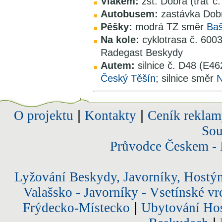
Vlakem:
žst. Dobrá (trať č
Autobusem:
zastávka Dobr
Pěšky:
modrá TZ směr
Ba
Na kole:
cyklotrasa č. 6003
Radegast Beskydy
Autem:
silnice č. D48 (E4
Český Těšín
; silnice směr
N
O projektu
|
Kontakty
|
Ceník reklam
Sou
Průvodce Českem - 
Lyžování Beskydy, Javorníky, Hostý
Valašsko - Javorníky - Vsetínské vr
Frýdecko-Místecko
|
Ubytování Hos