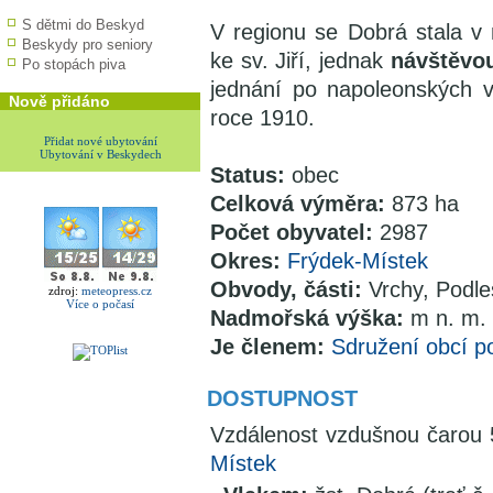
S dětmi do Beskyd
V regionu se Dobrá stala v
Beskydy pro seniory
ke sv. Jiří, jednak
návštěvou
Po stopách piva
jednání po napoleonských v
Nově přidáno
roce 1910.
Přidat nové ubytování
Ubytování v Beskydech
Status:
obec
Celková výměra:
873 ha
Počet obyvatel:
2987
Okres:
Frýdek-Místek
Obvody, části:
Vrchy, Podle
zdroj:
meteopress.cz
Více o počasí
Nadmořská výška:
m n. m.
Je členem:
Sdružení obcí p
DOSTUPNOST
Vzdálenost vzdušnou čaro
Místek