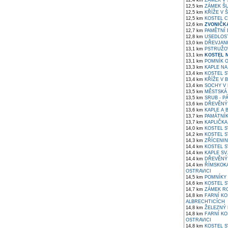
12,4 km
ZÁMEK V 
12,5 km
ZÁMEK ŠU
12,5 km
KŘÍŽE V 
12,5 km
KOSTEL C
12,6 km
ZVONIČKA
12,7 km
PAMĚTNÍ 
12,8 km
USEDLOST
13,0 km
DŘEVJANK
13,1 km
PSTRUŽOV
13,1 km
KOSTEL N
13,1 km
POMNÍK O
13,3 km
KAPLE NA
13,4 km
KOSTEL SV
13,4 km
KŘÍŽE V 
13,4 km
SOCHY V
13,5 km
MĚSTSKÁ 
13,5 km
SRUB - PÁ
13,6 km
DŘEVĚNÝ 
13,6 km
KAPLE A 
13,7 km
PAMÁTNÍK
13,7 km
KAPLIČKA
14,0 km
KOSTEL SV
14,2 km
KOSTEL S
14,3 km
ZŘÍCENIN
14,4 km
KOSTEL S
14,4 km
KAPLE SV
14,4 km
DŘEVĚNÝ 
14,4 km
ŘÍMSKOKA
OSTRAVICI
14,5 km
POMNÍKY 
14,6 km
KOSTEL S
14,7 km
ZÁMEK RO
14,8 km
FARNÍ KO
ALBRECHTICÍCH
14,8 km
ŽELEZNÝ 
14,8 km
FARNÍ KO
OSTRAVICI
14,8 km
KOSTEL S