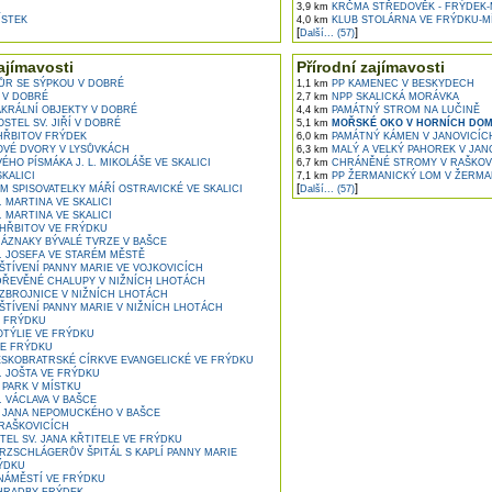
3,9 km
KRČMA STŘEDOVĚK - FRÝDEK-
ÍSTEK
4,0 km
KLUB STOLÁRNA VE FRÝDKU-M
[
]
Další... (57)
ajímavosti
Přírodní zajímavosti
ŮR SE SÝPKOU V DOBRÉ
1,1 km
PP KAMENEC V BESKYDECH
 V DOBRÉ
2,7 km
NPP SKALICKÁ MORÁVKA
KRÁLNÍ OBJEKTY V DOBRÉ
4,4 km
PAMÁTNÝ STROM NA LUČINĚ
STEL SV. JIŘÍ V DOBRÉ
5,1 km
MOŘSKÉ OKO V HORNÍCH DOM
ŘBITOV FRÝDEK
6,0 km
PAMÁTNÝ KÁMEN V JANOVICÍC
VÉ DVORY V LYSŮVKÁCH
6,3 km
MALÝ A VELKÝ PAHOREK V JAN
HO PÍSMÁKA J. L. MIKOLÁŠE VE SKALICI
6,7 km
CHRÁNĚNÉ STROMY V RAŠKOV
KALICI
7,1 km
PP ŽERMANICKÝ LOM V ŽERMA
[
]
 SPISOVATELKY MÁŘÍ OSTRAVICKÉ VE SKALICI
Další... (57)
 MARTINA VE SKALICI
 MARTINA VE SKALICI
HŘBITOV VE FRÝDKU
ÁZNAKY BÝVALÉ TVRZE V BAŠCE
. JOSEFA VE STARÉM MĚSTĚ
ŠTÍVENÍ PANNY MARIE VE VOJKOVICÍCH
ŘEVĚNÉ CHALUPY V NIŽNÍCH LHOTÁCH
ZBROJNICE V NIŽNÍCH LHOTÁCH
ŠTÍVENÍ PANNY MARIE V NIŽNÍCH LHOTÁCH
 FRÝDKU
OTÝLIE VE FRÝDKU
E FRÝDKU
SKOBRATRSKÉ CÍRKVE EVANGELICKÉ VE FRÝDKU
. JOŠTA VE FRÝDKU
PARK V MÍSTKU
. VÁCLAVA V BAŠCE
 JANA NEPOMUCKÉHO V BAŠCE
 RAŠKOVICÍCH
TEL SV. JANA KŘTITELE VE FRÝDKU
RZSCHLÁGERŮV ŠPITÁL S KAPLÍ PANNY MARIE
ÝDKU
ÁMĚSTÍ VE FRÝDKU