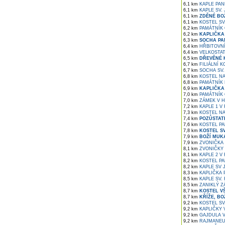
6,1 km
KAPLE PAN
6,1 km
KAPLE SV.
6,1 km
ZDĚNÉ BOŽ
6,1 km
KOSTEL SV
6,2 km
PAMÁTNÍK 
6,2 km
KAPLIČKA 
6,3 km
SOCHA PAN
6,4 km
HŘBITOVNÍ
6,4 km
VELKOSTAT
6,5 km
DŘEVĚNÉ K
6,7 km
FILIÁLNÍ K
6,7 km
SOCHA SV.
6,8 km
KOSTEL NA
6,8 km
PAMÁTNÍK 
6,9 km
KAPLIČKA
7,0 km
PAMÁTNÍK O
7,0 km
ZÁMEK V H
7,2 km
KAPLE 1 V
7,3 km
KOSTEL NA
7,4 km
POZŮSTAT
7,6 km
KOSTEL PA
7,8 km
KOSTEL SV
7,9 km
BOŽÍ MUK
7,9 km
ZVONIČKA 
8,1 km
ZVONIČKY 
8,1 km
KAPLE 2 V
8,2 km
KOSTEL PA
8,2 km
KAPLE SV 
8,3 km
KAPLIČKA 
8,5 km
KAPLE SV. 
8,5 km
ZANIKLÝ Z
8,7 km
KOSTEL V
8,7 km
KŘÍŽE, BO
9,2 km
KOSTEL SV
9,2 km
KAPLIČKY 
9,2 km
GAJDULA V
9,2 km
RAJMANEU