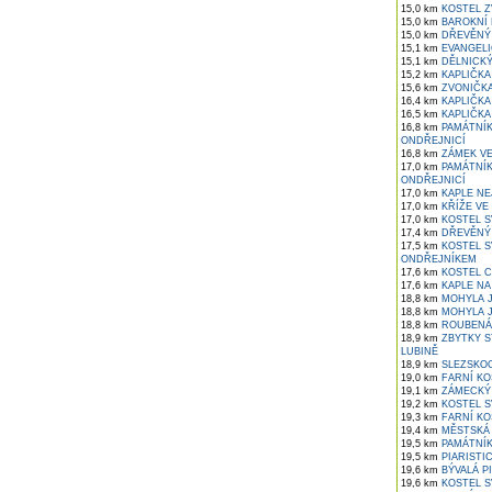
15,0 km
KOSTEL Z
15,0 km
BAROKNÍ 
15,0 km
DŘEVĚNÝ 
15,1 km
EVANGELI
15,1 km
DĚLNICKÝ
15,2 km
KAPLIČKA
15,6 km
ZVONIČKA
16,4 km
KAPLIČKA
16,5 km
KAPLIČKA
16,8 km
PAMÁTNÍK
ONDŘEJNICÍ
16,8 km
ZÁMEK VE
17,0 km
PAMÁTNÍK
ONDŘEJNICÍ
17,0 km
KAPLE NE
17,0 km
KŘÍŽE VE
17,0 km
KOSTEL SV
17,4 km
DŘEVĚNÝ 
17,5 km
KOSTEL S
ONDŘEJNÍKEM
17,6 km
KOSTEL CÍ
17,6 km
KAPLE NA 
18,8 km
MOHYLA J
18,8 km
MOHYLA J
18,8 km
ROUBENÁ 
18,9 km
ZBYTKY S
LUBINĚ
18,9 km
SLEZSKOO
19,0 km
FARNÍ KO
19,1 km
ZÁMECKÝ 
19,2 km
KOSTEL S
19,3 km
FARNÍ KO
19,4 km
MĚSTSKÁ 
19,5 km
PAMÁTNÍK
19,5 km
PIARISTI
19,6 km
BÝVALÁ PI
19,6 km
KOSTEL S