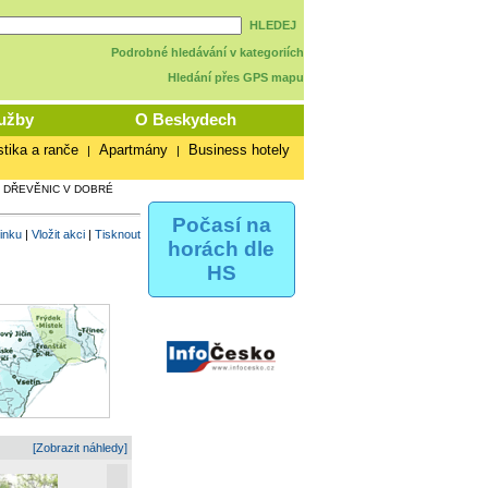
HLEDEJ
Podrobné hledávání v kategoriích
Hledání přes GPS mapu
užby
O Beskydech
stika a ranče
Apartmány
Business hotely
|
|
 DŘEVĚNIC V DOBRÉ
Počasí na
vinku
|
Vložit akci
|
Tisknout
horách dle
HS
[Zobrazit náhledy]