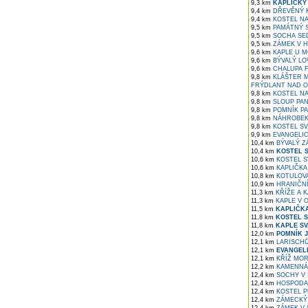
9,3 km
KAPLIČKY
9,4 km
DŘEVĚNÝ K
9,4 km
KOSTEL NA
9,5 km
PAMÁTNÝ S
9,5 km
SOCHA SED
9,5 km
ZÁMEK V H
9,6 km
KAPLE U M
9,6 km
BÝVALÝ LO
9,6 km
CHALUPA F
9,8 km
KLÁŠTER M
FRÝDLANT NAD O
9,8 km
KOSTEL NA
9,8 km
SLOUP PAN
9,8 km
POMNÍK PA
9,8 km
NÁHROBEK 
9,8 km
KOSTEL SV
9,9 km
EVANGELIC
10,4 km
BÝVALÝ Z
10,4 km
KOSTEL S
10,6 km
KOSTEL SV
10,6 km
KAPLIČKA
10,8 km
KOTULOVA
10,9 km
HRANIČNÍ
11,3 km
KŘÍŽE A 
11,3 km
KAPLE V 
11,5 km
KAPLIČKA
11,8 km
KOSTEL S
11,8 km
KAPLE SV
12,0 km
POMNÍK J
12,1 km
LARISCHŮ
12,1 km
EVANGELI
12,1 km
KŘÍŽ MOR
12,2 km
KAMENNÁ 
12,4 km
SOCHY V 
12,4 km
HOSPODA 
12,4 km
KOSTEL P
12,4 km
ZÁMECKÝ 