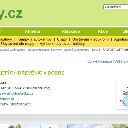
.cz
í
Aktivita
Relaxace
Akce
Sl
ngalovy
Kempy a autokempy
Chaty
Ubytování v soukromí
Agroturi
|
|
|
|
Ubytování dle mapy
Výhodné ubytovací balíčky
|
storické zajímavosti
-
Moravskoslezské Beskydy
-
Lidová architektura
-
Dobrá
-
ŘADA STALETÝCH
Upravit informace
|
Vložit no
LETÝCH DŘEVĚNIC V DOBRÉ
obrá
 412 311, 558 412 300 (obecní úřad)
zavináč)dobra(tečka)cz
w.dobra.cz
,774"N, 18°24'34,193"E