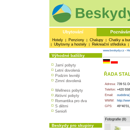
Beskydy
Ubytování
Poznáván
Hotely
Penziony
Chalupy
Chatky a bu
|
|
|
Ubytovny a hostely
Rekreační střediska
|
|
|
www.beskydy.cz
-
Hi
Výhodné balíčky
Jarní pobyty
Letní dovolená
ŘADA STA
Podzim levněji
Zimní dovolená
Adresa:
739 51 D
Telefon:
+420 558
Wellness pobyty
Email:
oudobra(
Aktivní pobyty
Romantika pro dva
WWW:
http://ww
S dětmi
GPS:
49°40'31
Senioři
Fotografie (8)
Beskydy pro skupiny