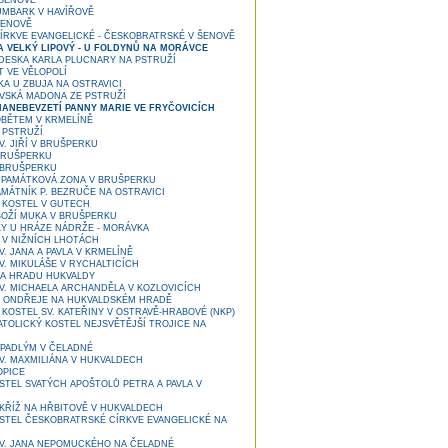
ŠENOVĚ
MBARK V HAVÍŘOVĚ
ŠENOVĚ
ÍRKVE EVANGELICKÉ - ČESKOBRATRSKÉ V ŠENOVĚ
 VELKÝ LIPOVÝ - U FOLDYNŮ NA MORÁVCE
DESKA KARLA PLUCNARY NA PSTRUŽÍ
 VE VĚLOPOLÍ
A U ZBUJA NA OSTRAVICI
SKÁ MADONA ZE PSTRUŽÍ
ANEBEVZETÍ PANNY MARIE VE FRYČOVICÍCH
BĚTEM V KRMELÍNĚ
 PSTRUŽÍ
. JIŘÍ V BRUŠPERKU
BRUŠPERKU
 BRUŠPERKU
PAMÁTKOVÁ ZONA V BRUŠPERKU
MÁTNÍK P. BEZRUČE NA OSTRAVICI
KOSTEL V GUTECH
BOŽÍ MUKA V BRUŠPERKU
Y U HRÁZE NÁDRŽE - MORÁVKA
 V NIŽNÍCH LHOTÁCH
. JANA A PAVLA V KRMELÍNĚ
V. MIKULÁŠE V RYCHALTICÍCH
A HRADU HUKVALDY
V. MICHAELA ARCHANDĚLA V KOZLOVICÍCH
. ONDŘEJE NA HUKVALDSKÉM HRADĚ
KOSTEL SV. KATEŘINY V OSTRAVĚ-HRABOVÉ (NKP)
TOLICKÝ KOSTEL NEJSVĚTĚJŠÍ TROJICE NA
PADLÝM V ČELADNÉ
V. MAXMILIÁNA V HUKVALDECH
PICE
STEL SVATÝCH APOŠTOLŮ PETRA A PAVLA V
KŘÍŽ NA HŘBITOVĚ V HUKVALDECH
STEL ČESKOBRATRSKÉ CÍRKVE EVANGELICKÉ NA
V. JANA NEPOMUCKÉHO NA ČELADNÉ