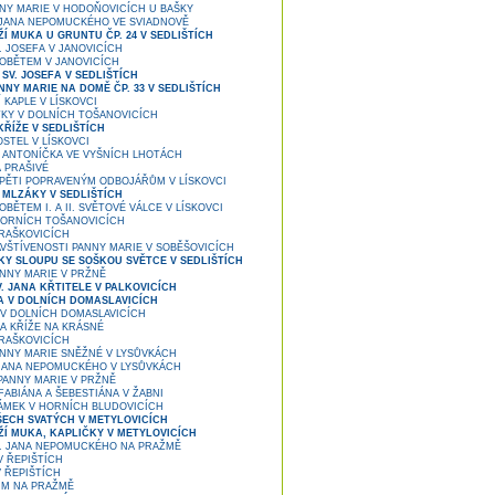
NY MARIE V HODOŇOVICÍCH U BAŠKY
 JANA NEPOMUCKÉHO VE SVIADNOVĚ
Í MUKA U GRUNTU ČP. 24 V SEDLIŠTÍCH
. JOSEFA V JANOVICÍCH
OBĚTEM V JANOVICÍCH
SV. JOSEFA V SEDLIŠTÍCH
NY MARIE NA DOMĚ ČP. 33 V SEDLIŠTÍCH
 KAPLE V LÍSKOVCI
KY V DOLNÍCH TOŠANOVICÍCH
ŘÍŽE V SEDLIŠTÍCH
OSTEL V LÍSKOVCI
 ANTONÍČKA VE VYŠNÍCH LHOTÁCH
 PRAŠIVÉ
PĚTI POPRAVENÝM ODBOJÁŘŮM V LÍSKOVCI
 MLZÁKY V SEDLIŠTÍCH
BĚTEM I. A II. SVĚTOVÉ VÁLCE V LÍSKOVCI
ORNÍCH TOŠANOVICÍCH
 RAŠKOVICÍCH
VŠTÍVENOSTI PANNY MARIE V SOBĚŠOVICÍCH
KY SLOUPU SE SOŠKOU SVĚTCE V SEDLIŠTÍCH
NNY MARIE V PRŽNĚ
. JANA KŘTITELE V PALKOVICÍCH
A V DOLNÍCH DOMASLAVICÍCH
V DOLNÍCH DOMASLAVICÍCH
A KŘÍŽE NA KRÁSNÉ
 RAŠKOVICÍCH
NNY MARIE SNĚŽNÉ V LYSŮVKÁCH
JANA NEPOMUCKÉHO V LYSŮVKÁCH
PANNY MARIE V PRŽNĚ
FABIÁNA A ŠEBESTIÁNA V ŽABNI
ÁMEK V HORNÍCH BLUDOVICÍCH
ŠECH SVATÝCH V METYLOVICÍCH
ŽÍ MUKA, KAPLIČKY V METYLOVICÍCH
. JANA NEPOMUCKÉHO NA PRAŽMĚ
V ŘEPIŠTÍCH
 ŘEPIŠTÍCH
M NA PRAŽMĚ