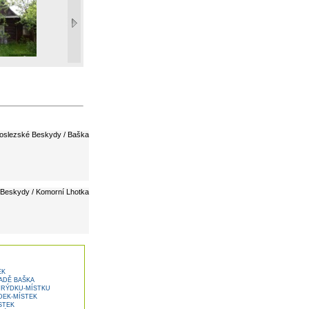
oslezské Beskydy / Baška
Beskydy / Komorní Lhotka
EK
ADĚ BAŠKA
FRÝDKU-MÍSTKU
DEK-MÍSTEK
STEK