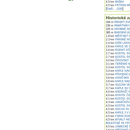
4,5 km
BAŠKA
4,5 km
FRÝDEK-M
[
]
Další... (116)
Historické z
184 m
PANSKÝ DV
230 m
PAMÁTNÍKY
325 m
DROBNÉ SA
385 m
BAROKNÍ KO
1,8 km
MĚSTSKÝ H
2,3 km
PÁNSKÉ NO
2,4 km
DŮM LIDOVÉ
2,6 km
KAPLE VE S
2,6 km
RODNÝ DŮM
2,7 km
KOSTEL SV.
2,7 km
KOSTEL SV.
3,0 km
ŽIDOVSKÝ 
3,1 km
TERÉNNÍ N
3,3 km
KOSTEL SV
3,4 km
KAPLE NAV
3,4 km
PŮVODNÍ D
3,6 km
HASIČSKÁ 
3,6 km
KAPLE NAV
3,7 km
SLEZAN VE
3,7 km
KAPLE SV 
4,0 km
NÁDRAŽÍ V
4,0 km
KOSTEL ČE
4,1 km
KOSTEL SV
4,3 km
JANÁČKŮV 
4,5 km
KOSTEL SV
4,5 km
SOCHA SV.
4,5 km
KAPLE 3 V
4,5 km
FARNÍ KOS
4,5 km
BÝVALÝ HE
BOLESTNÉ VE FR
4,5 km
ZÁMECKÉ N