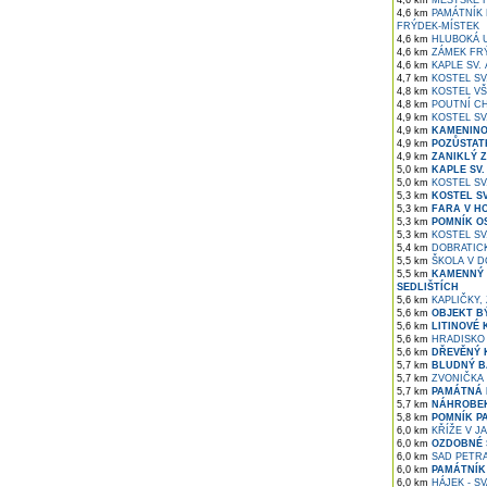
4,6 km
MĚSTSKÉ 
4,6 km
PAMÁTNÍK 
FRÝDEK-MÍSTEK
4,6 km
HLUBOKÁ U
4,6 km
ZÁMEK FR
4,6 km
KAPLE SV.
4,7 km
KOSTEL SV
4,8 km
KOSTEL VŠ
4,8 km
POUTNÍ CH
4,9 km
KOSTEL SV
4,9 km
KAMENINOV
4,9 km
POZŮSTATK
4,9 km
ZANIKLÝ 
5,0 km
KAPLE SV
5,0 km
KOSTEL SV.
5,3 km
KOSTEL S
5,3 km
FARA V H
5,3 km
POMNÍK O
5,3 km
KOSTEL SV.
5,4 km
DOBRATICK
5,5 km
ŠKOLA V D
5,5 km
KAMENNÝ 
SEDLIŠTÍCH
5,6 km
KAPLIČKY,
5,6 km
OBJEKT BÝ
5,6 km
LITINOVÉ 
5,6 km
HRADISKO 
5,6 km
DŘEVĚNÝ K
5,7 km
BLUDNÝ B
5,7 km
ZVONIČKA 
5,7 km
PAMÁTNÁ 
5,7 km
NÁHROBEK
5,8 km
POMNÍK P
6,0 km
KŘÍŽE V J
6,0 km
OZDOBNÉ 
6,0 km
SAD PETRA
6,0 km
PAMÁTNÍK 
6,0 km
HÁJEK - SV