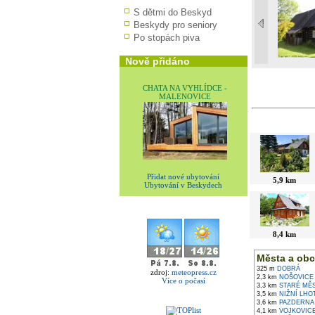
S dětmi do Beskyd
Beskydy pro seniory
Po stopách piva
Nově přidáno
CHATA NA VYHLÍDCE -
MALENOVICE
V okolí najdet
Přidat nové ubytování
5,9 km
Ubytování v Beskydech
8,4 km
Města a obc
325 m
DOBRÁ
zdroj:
meteopress.cz
2,3 km
NOŠOVICE
Více o počasí
3,3 km
STARÉ MĚ
3,5 km
NIŽNÍ LHO
3,6 km
PAZDERNA
4,1 km
VOJKOVIC