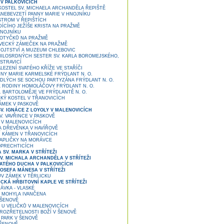
 V PALKOVICÍCH
OSTEL SV. MICHAELA ARCHANDĚLA ŘEPIŠTĚ
NEBEVZETÍ PANNY MARIE V HNOJNÍKU
TROM V ŘEPIŠTÍCH
ÍCÍHO JEŽÍŠE KRISTA NA PRAŽMĚ
NOJNÍKU
OTYČKŮ NA PRAŽMĚ
VECKÝ ZÁMEČEK NA PRAŽMĚ
OJTSTVÍ A MUZEUM CHLEBOVIC
ILOSRDNÝCH SESTER SV. KARLA BOROMEJSKÉHO,
STRAVICÍ
LEZENÍ SVATÉHO KŘÍŽE VE STAŘÍČI
NY MARIE KARMELSKÉ FRÝDLANT N. O.
DLÝCH SE SOCHOU PARTYZÁNA FRÝDLANT N. O.
RODINY HOMOLÁČOVY FRÝDLANT N. O.
. BARTOLOMĚJE VE FRÝDLANTĚ N. O.
KÝ KOSTEL V TŘANOVICÍCH
ÁMEK V PASKOVĚ
V. IGNÁCE Z LOYOLY V MALENOVICÍCH
. VAVŘINCE V PASKOVĚ
 V MALENOVICÍCH
 DŘEVĚNKA V HAVÍŘOVĚ
 KÁMEN V TŘANOVICÍCH
KAPLIČKY NA MORÁVCE
OPRECHTICÍCH
 SV. MARKA V STŘÍTEŽI
V. MICHALA ARCHANDĚLA V STŘÍTEŽI
ATÉHO DUCHA V PALKOVICÍCH
OSEFA MÁNESA V STŘÍTEŽI
V ZÁMEK V TĚRLICKU
CKÁ HŘBITOVNÍ KAPLE VE STŘÍTEŽI
ÁVKA - VLASKÉ
MOHYLA IVANČENA
ŠENOVĚ
U VELIČKŮ V MALENOVICÍCH
ROZŘETELNOSTI BOŽÍ V ŠENOVĚ
PARK V ŠENOVĚ