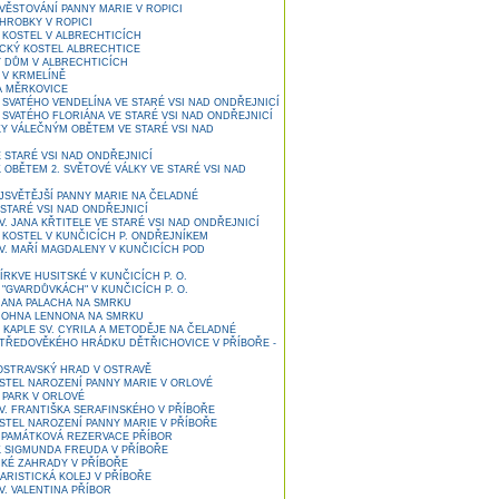
VĚSTOVÁNÍ PANNY MARIE V ROPICI
HROBKY V ROPICI
KOSTEL V ALBRECHTICÍCH
CKÝ KOSTEL ALBRECHTICE
 DŮM V ALBRECHTICÍCH
 V KRMELÍNĚ
 MĚRKOVICE
 SVATÉHO VENDELÍNA VE STARÉ VSI NAD ONDŘEJNICÍ
 SVATÉHO FLORIÁNA VE STARÉ VSI NAD ONDŘEJNICÍ
Y VÁLEČNÝM OBĚTEM VE STARÉ VSI NAD
 STARÉ VSI NAD ONDŘEJNICÍ
 OBĚTEM 2. SVĚTOVÉ VÁLKY VE STARÉ VSI NAD
JSVĚTĚJŠÍ PANNY MARIE NA ČELADNÉ
 STARÉ VSI NAD ONDŘEJNICÍ
. JANA KŘTITELE VE STARÉ VSI NAD ONDŘEJNICÍ
KOSTEL V KUNČICÍCH P. ONDŘEJNÍKEM
V. MAŘÍ MAGDALENY V KUNČICÍCH POD
RKVE HUSITSKÉ V KUNČICÍCH P. O.
"GVARDŮVKÁCH" V KUNČICÍCH P. O.
ANA PALACHA NA SMRKU
OHNA LENNONA NA SMRKU
KAPLE SV. CYRILA A METODĚJE NA ČELADNÉ
TŘEDOVĚKÉHO HRÁDKU DĚTŘICHOVICE V PŘÍBOŘE -
STRAVSKÝ HRAD V OSTRAVĚ
STEL NAROZENÍ PANNY MARIE V ORLOVÉ
PARK V ORLOVÉ
V. FRANTIŠKA SERAFINSKÉHO V PŘÍBOŘE
STEL NAROZENÍ PANNY MARIE V PŘÍBOŘE
PAMÁTKOVÁ REZERVACE PŘÍBOR
 SIGMUNDA FREUDA V PŘÍBOŘE
CKÉ ZAHRADY V PŘÍBOŘE
ARISTICKÁ KOLEJ V PŘÍBOŘE
V. VALENTINA PŘÍBOR