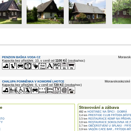
e ...
Moravsk
PENZION BAŠKA VODA CZ
Kapacita bez přistýlek: 10, v ceně od
1100 Kč
(osoba/noc)
Moravskoslezské 
CHALUPA POMNĚNKA V KOMORNÍ LHOTCE
Kapacita bez přistýlek: 6, v ceně od
720 Kč
(osoba/noc)
e
Stravování a zábava
492 m
HOSTINEC NA ŠPICI - DOBRÁ
3,4 km
PRESTIGE CLUB FRÝDEK-MÍST
STO
3,5 km
RESTAURACE KEMP NA PŘEHR
TY
3,6 km
RESTAURACE SOKOLOVNA VE 
3,7 km
OBČERSTVENÍ U SPLAVU - FRÝ
E
3,9 km
VAGÓN CAFE BAR - FRÝDEK-MÍ