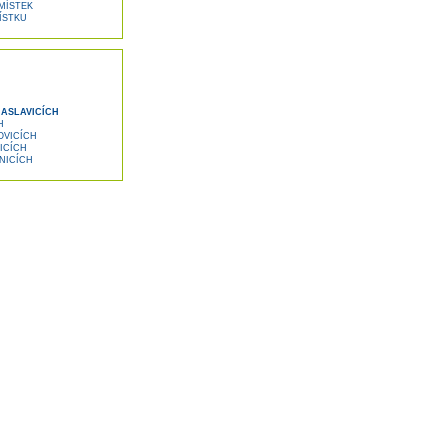
MÍSTEK
ÍSTKU
ASLAVICÍCH
H
OVICÍCH
ICÍCH
NICÍCH