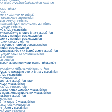
HRADBY FRÝDEK
NA MÍSTĚ BÝVALÝCH ČAJÁNKOVÝCH KASÁREN -
LICE FRÝDEK
ÝDEK
 ANNY A JÁCHYMA NA LUČINĚ
. STANISLAVA V BRUZOVICÍCH
ECH SVATÝCH V MÍSTKU
RÁM NAVŠTÍVENÍ PANNY MARIE VE FRÝDKU
. JAKUBA V MÍSTKU
É KŘÍŽE V SEDLIŠTÍCH
Y KAPLIČKY U GRUNTU ČP. 2 V SEDLIŠTÍCH
ZÁMEK V HORNÍCH DOMASLAVICÍCH
. ANNY V HORNÍCH DOMASLAVICÍCH
 JANA A PAVLA V MÍSTKU
V. JAKUBA V HORNÍCH DOMASLAVICÍCH
ORNÍCH DOMASLAVICÍCH
SVOBOZENÉ PŮDY NA ČERNÉ ZEMI V SEDLIŠTÍCH
 JAKUBA A SV. FILIPA V DOBRATICÍCH
Ý HŘBITOV
OBRATICÍCH
SLOUP SE SOCHOU PANNY MARIE FRÝDECKÉ V
 ZVONIČKY A KŘÍŽE VE VYŠNÍCH LHOTÁCH
VALÉHO PANSKÉHO DVORA ČP. 18 V SEDLIŠTÍCH
KŘÍŽE V SEDLIŠTÍCH
V JANOVICÍCH
OSTEL V SEDLIŠTÍCH (NKP)
ALVAN V SEDLIŠTÍCH
A KŘÍŽE V DOBRATICÍCH
DESKA KARLA JANOŠKA V SEDLIŠTÍCH
 MUDR. AUGUSTINA PETRA V SEDLIŠTÍCH
ADLÝCH V SEDLIŠTÍCH
ANOVICÍCH
ŠTÍTY GRUNTŮ V SEDLIŠTÍCH
 BEZRUČE V JANOVICÍCH
V HÁJKU V SEDLIŠTÍCH
ATÁ VODA V LÍSKOVCI