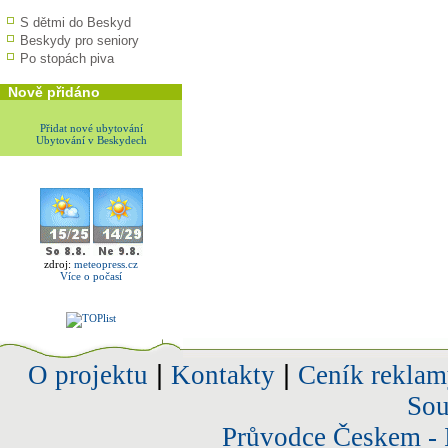
S dětmi do Beskyd
Beskydy pro seniory
Po stopách piva
Nově přidáno
Přidat nové ubytování
Ubytování v Beskydech
zdroj:
meteopress.cz
Více o počasí
O projektu
|
Kontakty
|
Ceník reklam
Sou
Průvodce Českem - 