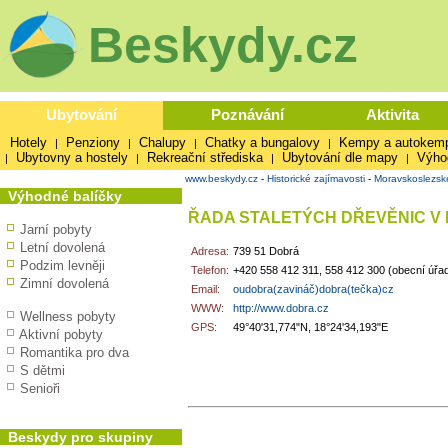
Beskydy.cz
Ubytování
Poznávání
Aktivita
Hotely
Penziony
Chalupy
Chatky a bungalovy
Kempy a autokem
|
|
|
|
Ubytovny a hostely
Rekreační střediska
Ubytování dle mapy
Výho
|
|
|
|
www.beskydy.cz
-
Historické zajímavosti
-
Moravskoslezsk
Výhodné balíčky
ŘADA STALETÝCH DŘEVĚNIC V
Jarní pobyty
Letní dovolená
Adresa:
739 51 Dobrá
Podzim levněji
Telefon:
+420 558 412 311, 558 412 300 (obecní úřa
Zimní dovolená
Email:
oudobra(zavináč)dobra(tečka)cz
WWW:
http://www.dobra.cz
Wellness pobyty
GPS:
49°40'31,774"N, 18°24'34,193"E
Aktivní pobyty
Romantika pro dva
S dětmi
Senioři
Beskydy pro skupiny