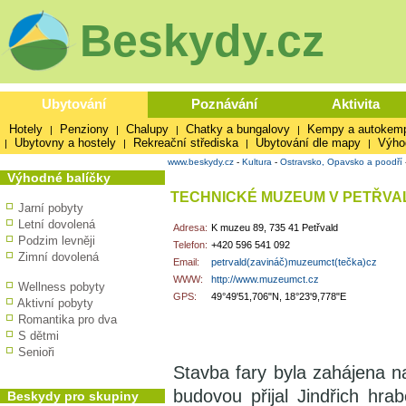
Beskydy.cz
Ubytování
Poznávání
Aktivita
Hotely
Penziony
Chalupy
Chatky a bungalovy
Kempy a autokem
|
|
|
|
Ubytovny a hostely
Rekreační střediska
Ubytování dle mapy
Výho
|
|
|
|
www.beskydy.cz
-
Kultura
-
Ostravsko, Opavsko a poodří
Výhodné balíčky
TECHNICKÉ MUZEUM V PETŘVA
Jarní pobyty
Letní dovolená
Adresa:
K muzeu 89, 735 41 Petřvald
Podzim levněji
Telefon:
+420 596 541 092
Zimní dovolená
Email:
petrvald(zavináč)muzeumct(tečka)cz
WWW:
http://www.muzeumct.cz
Wellness pobyty
GPS:
49°49'51,706"N, 18°23'9,778"E
Aktivní pobyty
Romantika pro dva
S dětmi
Senioři
Stavba fary byla zahájena na 
budovou přijal Jindřich hra
Beskydy pro skupiny