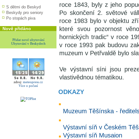
roce 1843, byly z jeho popud
S dětmi do Beskyd
Po skončení 2. světové vál
Beskydy pro seniory
Po stopách piva
roce 1983 bylo v objektu z
které svou pozornost věno
Nově přidáno
hornických tradic“ v roce 1
Přidat nové ubytování
Ubytování v Beskydech
v roce 1993 pak budovu zakou
muzeum v Petřvaldě bylo sla
Ve výstavní síni jsou pre
vlastivědnou tématikou.
zdroj:
meteopress.cz
Více o počasí
ODKAZY
Muzeum Těšínska - ředitels
Výstavní síň v Českém Těš
Výstavní síň Musaion