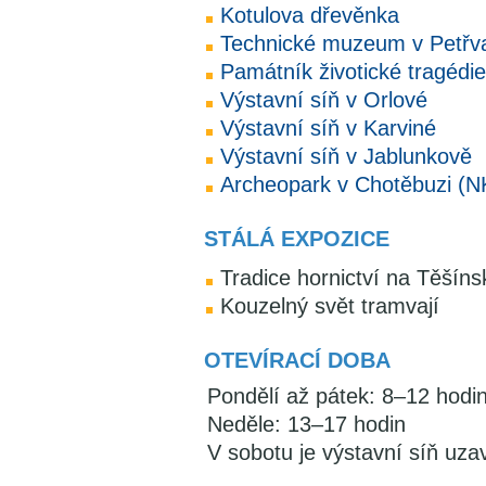
Kotulova dřevěnka
Technické muzeum v Petřv
Památník životické tragédie
Výstavní síň v Orlové
Výstavní síň v Karviné
Výstavní síň v Jablunkově
Archeopark v Chotěbuzi (N
STÁLÁ EXPOZICE
Tradice hornictví na Těšíns
Kouzelný svět tramvají
OTEVÍRACÍ DOBA
Pondělí až pátek: 8–12 hodi
Neděle: 13–17 hodin
V sobotu je výstavní síň uza