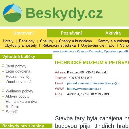
Beskydy.cz
Ubytování
Poznávání
Aktivita
Hotely
Penziony
Chalupy
Chatky a bungalovy
Kempy a autokem
|
|
|
|
Ubytovny a hostely
Rekreační střediska
Ubytování dle mapy
Výho
|
|
|
|
www.beskydy.cz
-
Kultura
-
Ostravsko, Opavsko a poodří
Výhodné balíčky
TECHNICKÉ MUZEUM V PETŘVA
Jarní pobyty
Letní dovolená
Adresa:
K muzeu 89, 735 41 Petřvald
Podzim levněji
Telefon:
+420 596 541 092
Zimní dovolená
Email:
petrvald(zavináč)muzeumct(tečka)cz
WWW:
http://www.muzeumct.cz
Wellness pobyty
GPS:
49°49'51,706"N, 18°23'9,778"E
Aktivní pobyty
Romantika pro dva
S dětmi
Senioři
Stavba fary byla zahájena na 
budovou přijal Jindřich hra
Beskydy pro skupiny