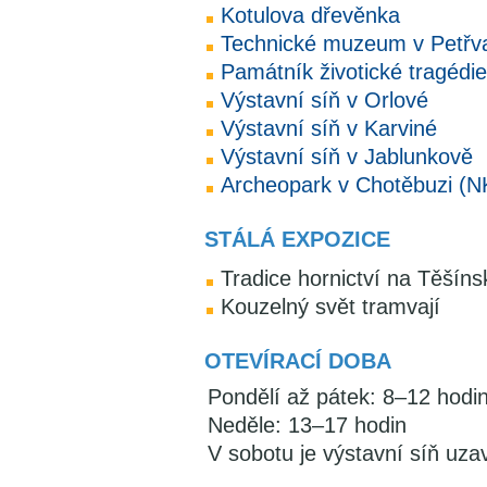
Kotulova dřevěnka
Technické muzeum v Petřv
Památník životické tragédie
Výstavní síň v Orlové
Výstavní síň v Karviné
Výstavní síň v Jablunkově
Archeopark v Chotěbuzi (N
STÁLÁ EXPOZICE
Tradice hornictví na Těšíns
Kouzelný svět tramvají
OTEVÍRACÍ DOBA
Pondělí až pátek: 8–12 hodi
Neděle: 13–17 hodin
V sobotu je výstavní síň uza