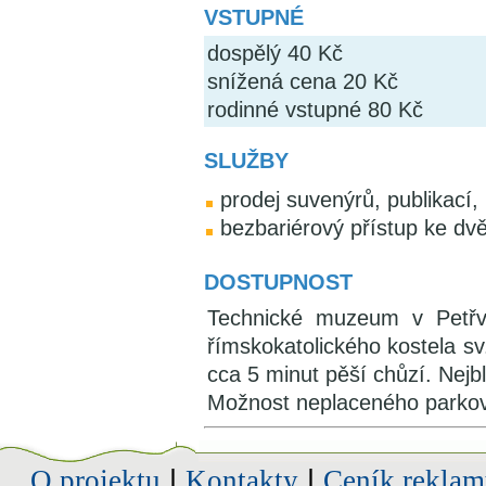
VSTUPNÉ
dospělý 40 Kč
snížená cena 20 Kč
rodinné vstupné 80 Kč
SLUŽBY
prodej suvenýrů, publikací, 
bezbariérový přístup ke dv
DOSTUPNOST
Technické muzeum v Petřv
římskokatolického kostela sv
cca 5 minut pěší chůzí. Nejbl
Možnost neplaceného parkov
O projektu
|
Kontakty
|
Ceník reklam