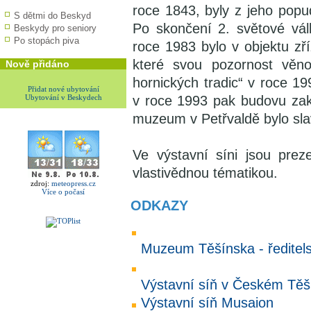
roce 1843, byly z jeho popud
S dětmi do Beskyd
Po skončení 2. světové vál
Beskydy pro seniory
Po stopách piva
roce 1983 bylo v objektu z
které svou pozornost věno
Nově přidáno
hornických tradic“ v roce 1
Přidat nové ubytování
Ubytování v Beskydech
v roce 1993 pak budovu zakou
muzeum v Petřvaldě bylo sla
Ve výstavní síni jsou pre
vlastivědnou tématikou.
zdroj:
meteopress.cz
Více o počasí
ODKAZY
Muzeum Těšínska - ředitels
Výstavní síň v Českém Těš
Výstavní síň Musaion