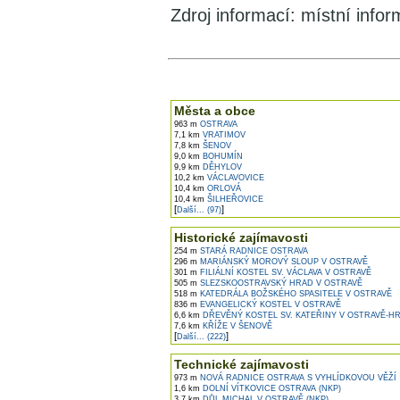
Zdroj informací: místní info
V okolí najdete ...
Města a obce
963 m
OSTRAVA
7,1 km
VRATIMOV
7,8 km
ŠENOV
9,0 km
BOHUMÍN
9,9 km
DĚHYLOV
10,2 km
VÁCLAVOVICE
10,4 km
ORLOVÁ
10,4 km
ŠILHEŘOVICE
[
]
Další... (97)
Historické zajímavosti
254 m
STARÁ RADNICE OSTRAVA
296 m
MARIÁNSKÝ MOROVÝ SLOUP V OSTRAVĚ
301 m
FILIÁLNÍ KOSTEL SV. VÁCLAVA V OSTRAVĚ
505 m
SLEZSKOOSTRAVSKÝ HRAD V OSTRAVĚ
518 m
KATEDRÁLA BOŽSKÉHO SPASITELE V OSTRAVĚ
836 m
EVANGELICKÝ KOSTEL V OSTRAVĚ
6,6 km
DŘEVĚNÝ KOSTEL SV. KATEŘINY V OSTRAVĚ-HR
7,6 km
KŘÍŽE V ŠENOVĚ
[
]
Další... (222)
Technické zajímavosti
973 m
NOVÁ RADNICE OSTRAVA S VYHLÍDKOVOU VĚŽÍ
1,6 km
DOLNÍ VÍTKOVICE OSTRAVA (NKP)
3,7 km
DŮL MICHAL V OSTRAVĚ (NKP)