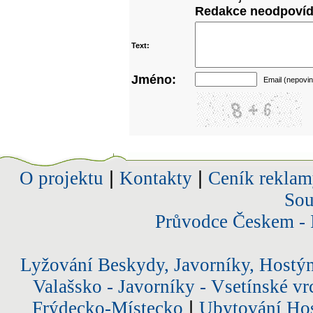
Redakce neodpovídá
Text:
Jméno:
Email (nepovin
O projektu
|
Kontakty
|
Ceník reklam
Sou
Průvodce Českem - 
Lyžování Beskydy, Javorníky, Hostý
Valašsko - Javorníky - Vsetínské vr
Frýdecko-Místecko
|
Ubytování Hos