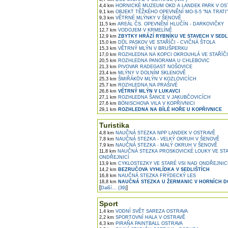
4,4 km
HORNICKÉ MUZEUM OKD A LANDEK PARK V OS
9,1 km
OBJEKT TĚŽKÉHO OPEVNĚNÍ MO-S-5 "NA TRATI"
9,3 km
VĚTRNÉ MLÝNKY V ŠENOVĚ
11,5 km
AREÁL ČS. OPEVNĚNÍ HLUČÍN - DARKOVIČKY
12,7 km
VODOJEM V KRMELÍNĚ
12,9 km
ZBYTKY HRÁZÍ RYBNÍKU VE STAVECH V SEDL
15,0 km
DŮL PASKOV VE STAŘÍČI - CVIČNÁ ŠTOLA
15,3 km
VĚTRNÝ MLÝN V BRUŠPERKU
17,0 km
ROZHLEDNA NA KOPCI OKROUHLÁ VE STAŘÍČI
20,5 km
ROZHLEDNA PANORAMA U CHLEBOVIC
21,3 km
PIVOVAR RADEGAST NOŠOVICE
23,4 km
MLÝNY V DOLNÍM SKLENOVĚ
25,3 km
ŠMIŘÁKŮV MLÝN V KOZLOVICÍCH
25,7 km
ROZHLEDNA NA PRAŠIVÉ
26,6 km
VĚTRNÝ MLÝN V LUKAVCI
27,1 km
ROZHLEDNA ŠANCE V JAKUBČOVICÍCH
27,6 km
BÖNISCHOVA VILA V KOPŘIVNICI
29,1 km
ROZHLEDNA NA BÍLÉ HOŘE U KOPŘIVNICE
Turistika
4,8 km
NAUČNÁ STEZKA NPP LANDEK V OSTRAVĚ
7,8 km
NAUČNÁ STEZKA - VELKÝ OKRUH V ŠENOVĚ
7,9 km
NAUČNÁ STEZKA - MALÝ OKRUH V ŠENOVĚ
11,8 km
NAUČNÁ STEZKA PROSKOVICKÉ LOUKY VE STA
ONDŘEJNICÍ
13,9 km
CYKLOSTEZKY VE STARÉ VSI NAD ONDŘEJNIC
14,2 km
BEZRUČOVA VYHLÍDKA V SEDLIŠTÍCH
16,8 km
NAUČNÁ STEZKA FRÝDECKÝ LES
18,8 km
NAUČNÁ STEZKA U ŽERMANIC V HORNÍCH D
[
]
Další... (39)
Sport
1,4 km
VODNÍ SVĚT SAREZA OSTRAVA
2,2 km
SPORTOVNÍ HALA V OSTRAVĚ
4,3 km
PIRAŇA PAINTBALL OSTRAVA