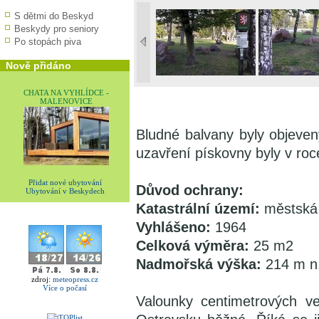
S dětmi do Beskyd
Beskydy pro seniory
Po stopách piva
Nově přidáno
CHATA NA VYHLÍDCE -
MALENOVICE
Bludné balvany byly objeven
uzavření pískovny byly v ro
Přidat nové ubytování
Důvod ochrany:
Ubytování v Beskydech
Katastrální území:
městská
Vyhlášeno:
1964
Celková výměra:
25 m2
Nadmořská výška:
214 m n
zdroj:
meteopress.cz
Více o počasí
Valounky centimetrových ve