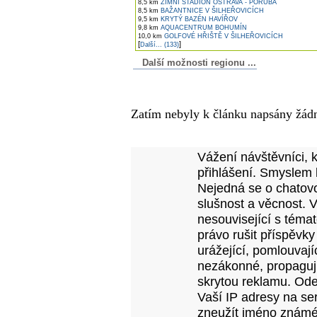
8,5 km
ZIMNÍ STADIÓN OSTRAVA - PORUBA
8,5 km
BAŽANTNICE V ŠILHEŘOVICÍCH
9,5 km
KRYTÝ BAZÉN HAVÍŘOV
9,8 km
AQUACENTRUM BOHUMÍN
10,0 km
GOLFOVÉ HŘIŠTĚ V ŠILHEŘOVICÍCH
[
]
Další... (133)
Další možnosti regionu ...
Komentáře k článku
Zatím nebyly k článku napsány žád
Přidejte vlastní komentář
Vážení návštěvníci, 
přihlášení. Smyslem 
Nejedná se o chatovo
slušnost a věcnost. 
nesouvisející s téma
právo rušit příspěvky
urážející, pomlouvají
nezákonné, propagujíc
skrytou reklamu. Od
Vaší IP adresy na se
zneužít jméno známé