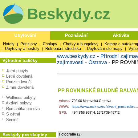
Beskydy.cz
Ubytování
Poznávání
Aktivita
Hotely
Penziony
Chalupy
Chatky a bungalovy
Kempy a autokem
|
|
|
|
Ubytovny a hostely
Rekreační střediska
Ubytování dle mapy
Výho
|
|
|
|
www.beskydy.cz
-
Přírodní zajímav
Výhodné balíčky
zajímavosti
-
Ostrava
-
PP ROVNI
Jarní pobyty
Letní dovolená
Podzim levněji
Zimní dovolená
PP ROVNINSKÉ BLUDNÉ BALVA
Wellness pobyty
Adresa:
702 00 Moravská Ostrava
Aktivní pobyty
WWW:
https://www.msk.cz/cz/zivotni_prostredi/ro...
Romantika pro dva
GPS:
49°49'58,959"N, 18°17'39,487"E
S dětmi
Senioři
Beskydy pro skupiny
Fotografie (2)