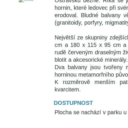
Ostravsku běžné. Říká se 
hornin, které ledovec při sv
erodoval. Bludné balvany v
(granitoidy, porfyry, migmatity
Největší ze skupniny zdejšíc
cm a 180 x 115 x 95 cm a j
rudě červeným draselným živ
blotit a akcesorické minerály.
Dva balvany jsou tvořeny 
horninou metamorfního půvo
K rozměrově menším patř
kvarcitem.
DOSTUPNOST
Plocha se nachází v parku u