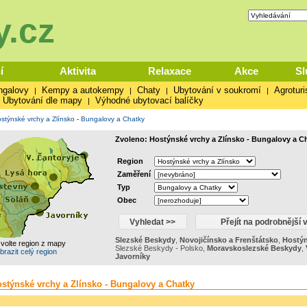
.cz
í
Aktivita
Relaxace
Akce
Sl
ngalovy
Kempy a autokempy
Chaty
Ubytování v soukromí
Agroturi
|
|
|
|
Ubytování dle mapy
Výhodné ubytovací balíčky
|
stýnské vrchy a Zlínsko
-
Bungalovy a Chatky
Zvoleno: Hostýnské vrchy a Zlínsko - Bungalovy a C
Region
Zaměření
Typ
Obec
Slezské Beskydy
,
Novojičínsko a Frenštátsko
,
Hostýn
zvolte region z mapy
Slezské Beskydy - Polsko
,
Moravskoslezské Beskydy
,
brazit celý region
Javorníky
ostýnské vrchy a Zlínsko - Bungalovy a Chatky