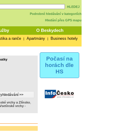
HLEDEJ
Podrobné hledávání v kategoriích
Hledání přes GPS mapu
užby
O Beskydech
stika a ranče
Apartmány
Business hotely
|
|
Počasí na
hatky
horách dle
HS
ské vrchy a Zlínsko
,
Vsetínské vrchy -