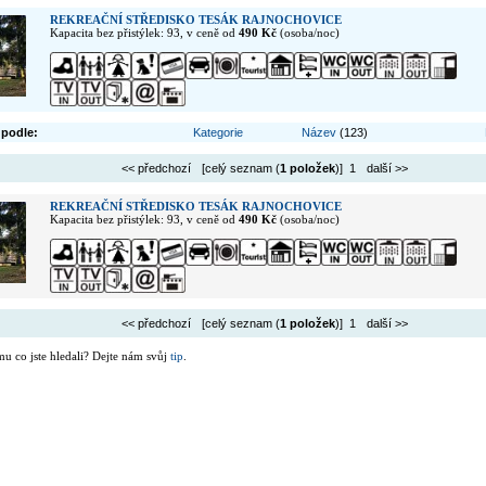
REKREAČNÍ STŘEDISKO TESÁK RAJNOCHOVICE
Kapacita bez přistýlek: 93, v ceně od
490 Kč
(osoba/noc)
 podle:
Kategorie
Název
(123)
<< předchozí
[celý seznam (
1 položek
)] 1
další >>
REKREAČNÍ STŘEDISKO TESÁK RAJNOCHOVICE
Kapacita bez přistýlek: 93, v ceně od
490 Kč
(osoba/noc)
<< předchozí
[celý seznam (
1 položek
)] 1
další >>
mu co jste hledali? Dejte nám svůj
tip
.