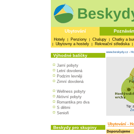
Beskydy
Ubytování
Poznáván
Hotely
Penziony
Chalupy
Chatky a bu
|
|
|
Ubytovny a hostely
Rekreační střediska
|
|
|
www.beskydy.cz
-
Ho
Výhodné balíčky
Jarní pobyty
Letní dovolená
Podzim levněji
Zimní dovolená
Wellness pobyty
Aktivní pobyty
Romantika pro dva
Tip: 
S dětmi
Zo
Senioři
Ubytování - H
Beskydy pro skupiny
Doporučujeme