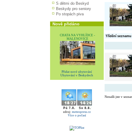
S dětmi do Beskyd
Beskydy pro seniory
Po stopách piva
Nově přidáno
CHATA NA VYHLÍDCE -
Třídění seznamu
MALENOVICE
Přidat nové ubytování
Ubytování v Beskydech
Nenašli jste v sezna
zdroj:
meteopress.cz
Více o počasí