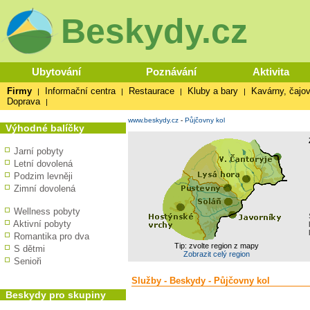
Beskydy.cz
Ubytování
Poznávání
Aktivita
Firmy
Informační centra
Restaurace
Kluby a bary
Kavárny, čajov
|
|
|
|
Doprava
|
www.beskydy.cz
-
Půjčovny kol
Výhodné balíčky
Jarní pobyty
Letní dovolená
Podzim levněji
Zimní dovolená
Wellness pobyty
Aktivní pobyty
Romantika pro dva
Tip: zvolte region z mapy
S dětmi
Zobrazit celý region
Senioři
Služby - Beskydy - Půjčovny kol
Beskydy pro skupiny