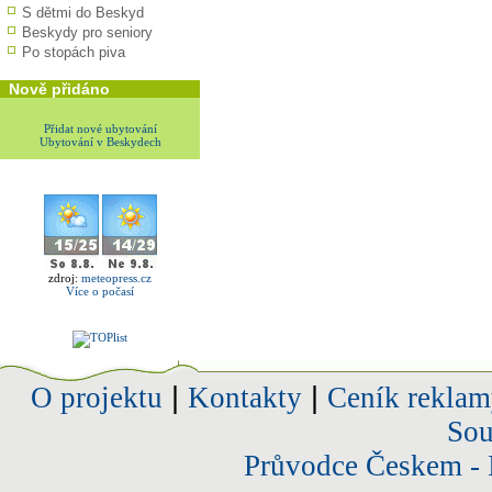
S dětmi do Beskyd
Beskydy pro seniory
Po stopách piva
Nově přidáno
Přidat nové ubytování
Ubytování v Beskydech
zdroj:
meteopress.cz
Více o počasí
O projektu
|
Kontakty
|
Ceník reklam
Sou
Průvodce Českem - 