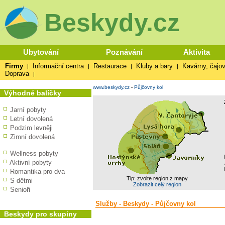
Beskydy.cz
Ubytování
Poznávání
Aktivita
Firmy
Informační centra
Restaurace
Kluby a bary
Kavárny, čajov
|
|
|
|
Doprava
|
www.beskydy.cz
-
Půjčovny kol
Výhodné balíčky
Jarní pobyty
Letní dovolená
Podzim levněji
Zimní dovolená
Wellness pobyty
Aktivní pobyty
Romantika pro dva
Tip: zvolte region z mapy
S dětmi
Zobrazit celý region
Senioři
Služby - Beskydy - Půjčovny kol
Beskydy pro skupiny