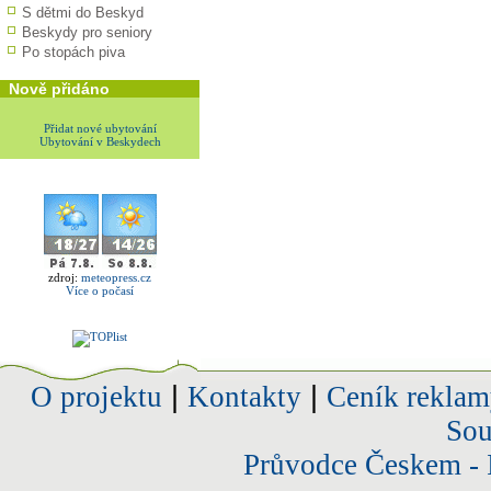
S dětmi do Beskyd
Beskydy pro seniory
Po stopách piva
Nově přidáno
Přidat nové ubytování
Ubytování v Beskydech
zdroj:
meteopress.cz
Více o počasí
O projektu
|
Kontakty
|
Ceník reklam
Sou
Průvodce Českem - 