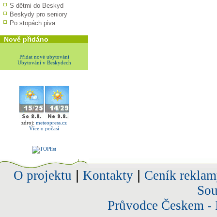
S dětmi do Beskyd
Beskydy pro seniory
Po stopách piva
Nově přidáno
Přidat nové ubytování
Ubytování v Beskydech
zdroj:
meteopress.cz
Více o počasí
O projektu
|
Kontakty
|
Ceník reklam
Sou
Průvodce Českem - 