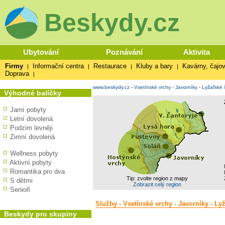
Beskydy.cz
Ubytování
Poznávání
Aktivita
Firmy
Informační centra
Restaurace
Kluby a bary
Kavárny, čajov
|
|
|
|
Doprava
|
www.beskydy.cz
-
Vsetínské vrchy - Javorníky
-
Lyžařské 
Výhodné balíčky
Jarní pobyty
Letní dovolená
Podzim levněji
Zimní dovolená
Wellness pobyty
Aktivní pobyty
Romantika pro dva
Tip: zvolte region z mapy
S dětmi
Zobrazit celý region
Senioři
Služby - Vsetínské vrchy - Javorníky - Ly
Beskydy pro skupiny