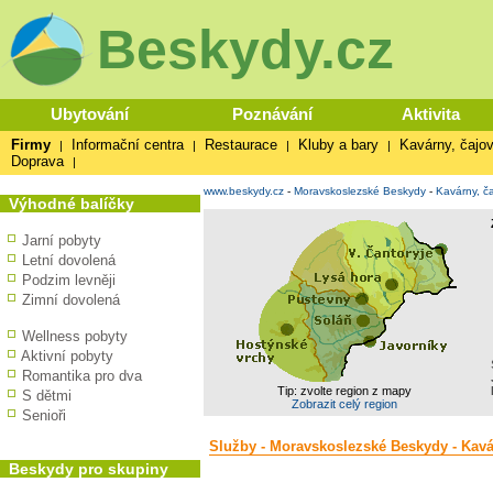
Beskydy.cz
Ubytování
Poznávání
Aktivita
Firmy
Informační centra
Restaurace
Kluby a bary
Kavárny, čajov
|
|
|
|
Doprava
|
www.beskydy.cz
-
Moravskoslezské Beskydy
-
Kavárny, č
Výhodné balíčky
Jarní pobyty
Letní dovolená
Podzim levněji
Zimní dovolená
Wellness pobyty
Aktivní pobyty
Romantika pro dva
Tip: zvolte region z mapy
S dětmi
Zobrazit celý region
Senioři
Služby - Moravskoslezské Beskydy - Kavá
Beskydy pro skupiny