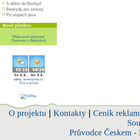
S dětmi do Beskyd
Beskydy pro seniory
Po stopách piva
Nově přidáno
Přidat nové ubytování
Ubytování v Beskydech
zdroj:
meteopress.cz
Více o počasí
O projektu
|
Kontakty
|
Ceník reklam
Sou
Průvodce Českem - 