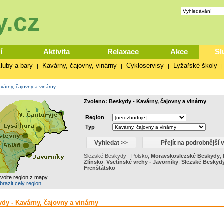
.cz
í
Aktivita
Relaxace
Akce
Sl
luby a bary
Kavárny, čajovny, vinárny
Cykloservisy
Lyžařské školy
|
|
|
várny, čajovny a vinárny
Zvoleno: Beskydy - Kavárny, čajovny a vinárny
Region
Typ
Slezské Beskydy - Polsko
,
Moravskoslezské Beskydy
,
Zlínsko
,
Vsetínské vrchy - Javorníky
,
Slezské Beskyd
Frenštátsko
zvolte region z mapy
brazit celý region
ydy - Kavárny, čajovny a vinárny