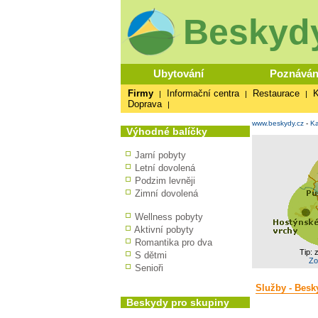
Beskydy
Ubytování
Poznáván
Firmy
Informační centra
Restaurace
K
|
|
|
Doprava
|
www.beskydy.cz
-
Ka
Výhodné balíčky
Jarní pobyty
Letní dovolená
Podzim levněji
Zimní dovolená
Wellness pobyty
Aktivní pobyty
Romantika pro dva
Tip: 
S dětmi
Zo
Senioři
Služby - Besk
Beskydy pro skupiny