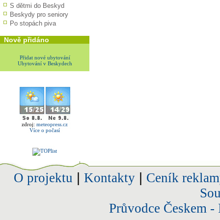
S dětmi do Beskyd
Beskydy pro seniory
Po stopách piva
Nově přidáno
Přidat nové ubytování
Ubytování v Beskydech
zdroj:
meteopress.cz
Více o počasí
O projektu
|
Kontakty
|
Ceník reklam
Sou
Průvodce Českem - 