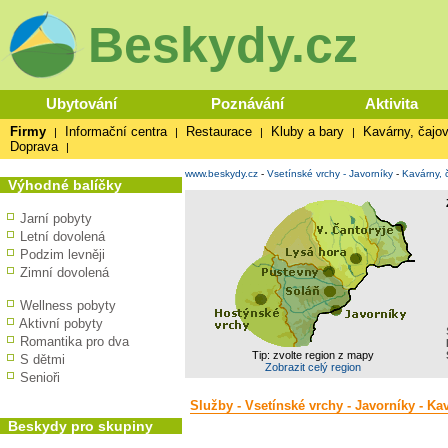
Beskydy.cz
Ubytování
Poznávání
Aktivita
Firmy
Informační centra
Restaurace
Kluby a bary
Kavárny, čajov
|
|
|
|
Doprava
|
www.beskydy.cz
-
Vsetínské vrchy - Javorníky
-
Kavárny, 
Výhodné balíčky
Jarní pobyty
Letní dovolená
Podzim levněji
Zimní dovolená
Wellness pobyty
Aktivní pobyty
Romantika pro dva
Tip: zvolte region z mapy
S dětmi
Zobrazit celý region
Senioři
Služby - Vsetínské vrchy - Javorníky - Ka
Beskydy pro skupiny