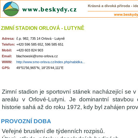
ZIMNÍ STADION ORLOVÁ - LUTYNĚ
Adresa:
č.p. 982, 735 14 Orlová - Lutyně
Telefon:
+420 596 585 652, 596 585 651
Mobil:
+420 603 824 903
Email:
blachowski@smo-orlova.cz
WWW:
http://www.smo-orlova.cz/index.php/nabidka...
GPS:
49°51'56,965"N, 18°25'44,111"E
Zimní stadion je sportovní stánek nacházející se 
areálu v Orlové-Lutyni. Je dominantní stavbou 
historie sahá až do roku 1972, kdy byl zahájen pro
PROVOZNÍ DOBA
Veřejné bruslení dle týdenních rozpisů.