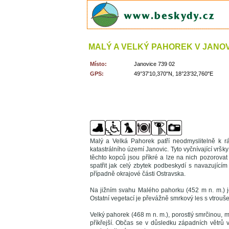
MALÝ A VELKÝ PAHOREK V JANOV
Místo:
Janovice 739 02
GPS:
49°37'10,370"N, 18°23'32,760"E
Malý a Velká Pahorek patří neodmyslitelně k r
katastrálního území Janovic. Tyto vyčnívající vrš
těchto kopců jsou příkré a lze na nich pozorov
spatřit jak celý zbytek podbeskydí s navazující
případně okrajové části Ostravska.
Na jižním svahu Malého pahorku (452 m n. m.) je
Ostatní vegetací je převážně smrkový les s vtrouš
Velký pahorek (468 m n. m.), porostlý smrčinou, 
příkřejší. Občas se v důsledku západních větrů 