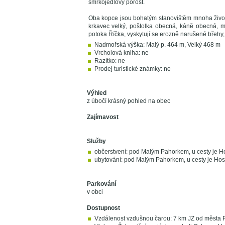
smrkojedlový porost.
Oba kopce jsou bohatým stanovištěm mnoha živoč
krkavec velký, poštolka obecná, káně obecná, m
potoka Říčka, vyskytují se erozně narušené břehy
Nadmořská výška: Malý p. 464 m, Velký 468 m
Vrcholová kniha: ne
Razítko: ne
Prodej turistické známky: ne
Výhled
z úbočí krásný pohled na obec
Zajímavost
Služby
občerstvení: pod Malým Pahorkem, u cesty je H
ubytování: pod Malým Pahorkem, u cesty je Hos
Parkování
v obci
Dostupnost
Vzdálenost vzdušnou čarou: 7 km JZ od města 