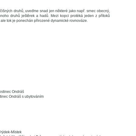
išných druhů, uveďme snad jen některé jako např. srnec obecný,
noho druhů ještěrek a hadů. Mezi kopci protéká jeden z přítoků
, ale tok je ponechán přirozené dynamické rovnováze.
ostinec Ondráš
tinec Ondráš s ubytováním
Frýdek-Místek