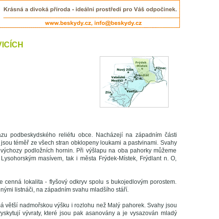
ICÍCH
ázu podbeskydského reliéfu obce. Nacházejí na západním části
ky jsou téměř ze všech stran obklopeny loukami a pastvinami. Svahy
at výchozy podložních hornin. Při výšlapu na oba pahorky můžeme
m Lysohorským masívem, tak i města Frýdek-Místek, Frýdlant n. O,
 cenná lokalita - flyšový odkryv spolu s bukojedlovým porostem.
enými listnáči, na západním svahu mladšího stáří.
má větší nadmořskou výšku i rozlohu než Malý pahorek. Svahy jsou
vyskytují vývraty, které jsou pak asanovány a je vysazován mladý