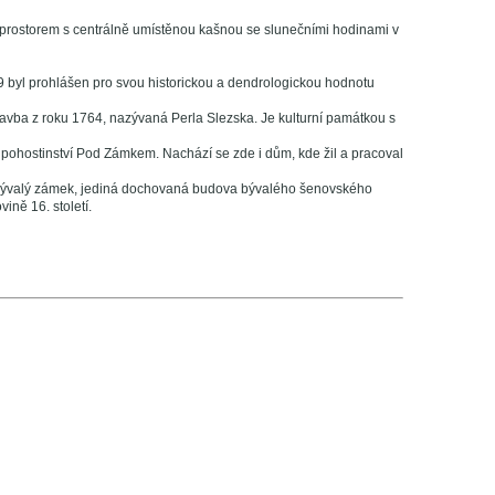
 prostorem s centrálně umístěnou kašnou se slunečními hodinami v
999 byl prohlášen pro svou historickou a dendrologickou hodnotu
stavba z roku 1764, nazývaná Perla Slezska. Je kulturní památkou s
 pohostinství Pod Zámkem. Nachází se zde i dům, kde žil a pracoval
bývalý zámek, jediná dochovaná budova bývalého šenovského
ně 16. století.