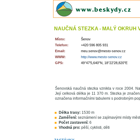
NAUČNÁ STEZKA - MALÝ OKRUH 
Místo:
Šenov
Telefon:
+420 596 805 931
Email:
meu.senov@mesto-senov.cz
WWW:
http://www.mesto-senov.cz
GPS:
49°47'5,640"N, 18°22'28,820"E
Šenovská naučná stezka vznikla v roce 2004. Na
Její celková délka je 11 370 m. Stezka je značen
označena informačními tabulemi s podrobným popi
Délka trasy:
1530 m
Zaměření:
seznámení se zajímavými místy měs
Počet zastavení:
6
Vhodná pro:
pěší, cyklisti, děti