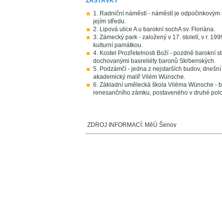
ZASTÁVKY
1. Radniční náměstí - náměstí je odpočinkovým
jejím středu.
2. Lipová ulice A u barokní sochA sv. Floriána.
3. Zámecký park - založený v 17. století, v r. 1
kulturní památkou.
4. Kostel Prozřetelnosti Boží - pozdně barokní 
dochovanými basreliéfy baronů Skrbenských.
5. Podzámčí - jedna z nejstarších budov, dnešní
akademický malíř Vilém Wünsche.
6. Základní umělecká škola Viléma Wünsche - 
renesančního zámku, postaveného v druhé polovi
ZDROJ INFORMACÍ: MěÚ Šenov