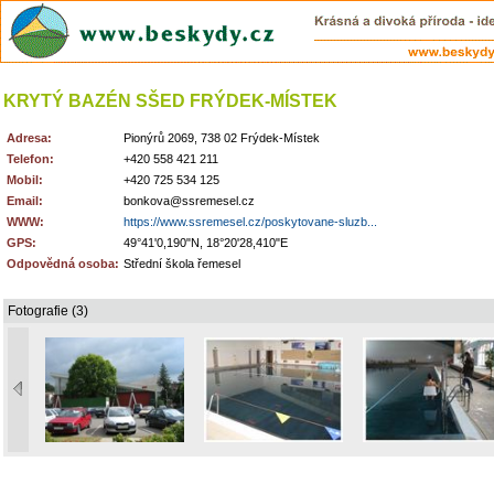
KRYTÝ BAZÉN SŠED FRÝDEK-MÍSTEK
Adresa:
Pionýrů 2069, 738 02 Frýdek-Místek
Telefon:
+420 558 421 211
Mobil:
+420 725 534 125
Email:
bonkova@ssremesel.cz
WWW:
https://www.ssremesel.cz/poskytovane-sluzb...
GPS:
49°41'0,190"N, 18°20'28,410"E
Odpovědná osoba:
Střední škola řemesel
Fotografie (3)