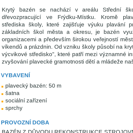
Krytý bazén se nachází v areálu Střední ško
dřevozpracující ve Frýdku-Místku. Kromě pla
střediska školy, které zajišťuje výuku plavání 
základních škol města a okresu, je bazén využ
organizacemi a především širokou veřejností města
víkendů a prázdnin. Od vzniku školy působí na kr
výcvikové středisko", které patří mezi významné ins
zvyšování plavecké gramotnosti dětí a mládeže na
VYBAVENÍ
plavecký bazén: 50 m
šatna
sociální zařízení
sprchy
PROVOZNÍ DOBA
BAZÉN Z DŮVODU REKONSTRUKCE STROJOV