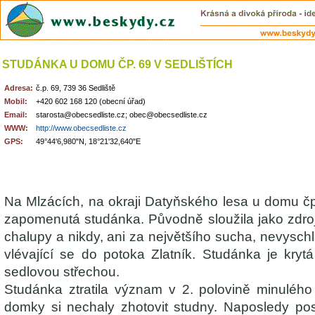
STUDÁNKA U DOMU ČP. 69 V SEDLIŠTÍCH
Adresa:
č.p. 69, 739 36 Sedliště
Mobil:
+420 602 168 120 (obecní úřad)
Email:
starosta@obecsedliste.cz; obec@obecsedliste.cz
WWW:
http://www.obecsedliste.cz
GPS:
49°44'6,980"N, 18°21'32,640"E
Na Mlzácích, na okraji Datyňského lesa u domu čp.
zapomenutá studánka. Původně sloužila jako zdroj
chalupy a nikdy, ani za největšího sucha, nevyschl
vlévající se do potoka Zlatník. Studánka je kryt
sedlovou střechou.
Studánka ztratila význam v 2. polovině minulého s
domky si nechaly zhotovit studny. Naposledy posl