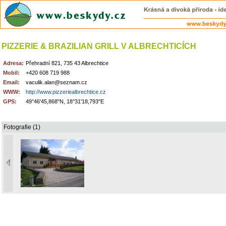
PIZZERIE & BRAZILIAN GRILL V ALBRECHTICÍCH
Adresa:
Přehradní 821, 735 43 Albrechtice
Mobil:
+420 608 719 988
Email:
vaculik.alan@seznam.cz
WWW:
http://www.pizzeriealbrechtice.cz
GPS:
49°46'45,868"N, 18°31'18,793"E
Fotografie (1)