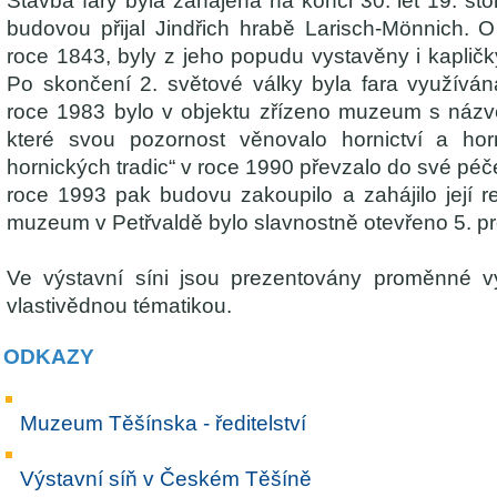
Stavba fary byla zahájena na konci 30. let 19. stol
budovou přijal Jindřich hrabě Larisch-Mönnich. O 
roce 1843, byly z jeho popudu vystavěny i kapličky
Po skončení 2. světové války byla fara využíván
roce 1983 bylo v objektu zřízeno muzeum s názve
které svou pozornost věnovalo hornictví a horn
hornických tradic“ v roce 1990 převzalo do své pé
roce 1993 pak budovu zakoupilo a zahájilo její r
muzeum v Petřvaldě bylo slavnostně otevřeno 5. p
Ve výstavní síni jsou prezentovány proměnné vý
vlastivědnou tématikou.
ODKAZY
Muzeum Těšínska - ředitelství
Výstavní síň v Českém Těšíně