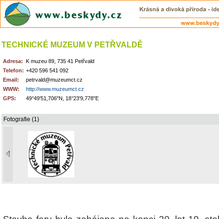
TECHNICKÉ MUZEUM V PETŘVALDĚ
Adresa:
K muzeu 89, 735 41 Petřvald
Telefon:
+420 596 541 092
Email:
petrvald@muzeumct.cz
WWW:
http://www.muzeumct.cz
GPS:
49°49'51,706"N, 18°23'9,778"E
Fotografie (1)