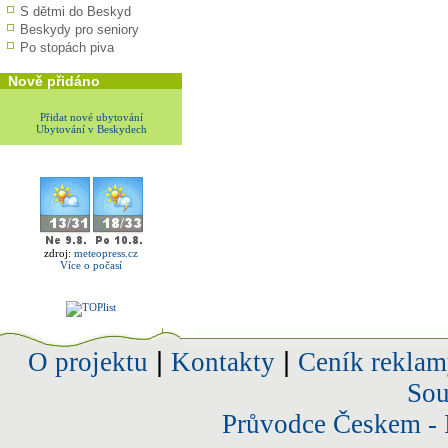
S dětmi do Beskyd
Beskydy pro seniory
Po stopách piva
Nově přidáno
Přidat nové ubytování
Ubytování v Beskydech
zdroj:
meteopress.cz
Více o počasí
O projektu
|
Kontakty
|
Ceník reklam
Sou
Průvodce Českem - 