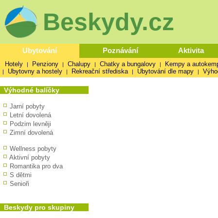
Beskydy.cz
Ubytování
Poznávání
Aktivita
Hotely
Penziony
Chalupy
Chatky a bungalovy
Kempy a autokem
|
|
|
|
Ubytovny a hostely
Rekreační střediska
Ubytování dle mapy
Výho
|
|
|
|
Výhodné balíčky
Jarní pobyty
Letní dovolená
Podzim levněji
Zimní dovolená
Wellness pobyty
Aktivní pobyty
Romantika pro dva
S dětmi
Senioři
Beskydy pro skupiny