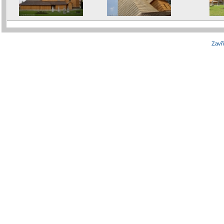
Zavří