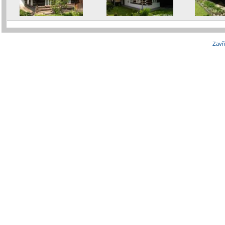
Zavří