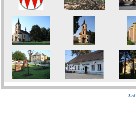
Zavří