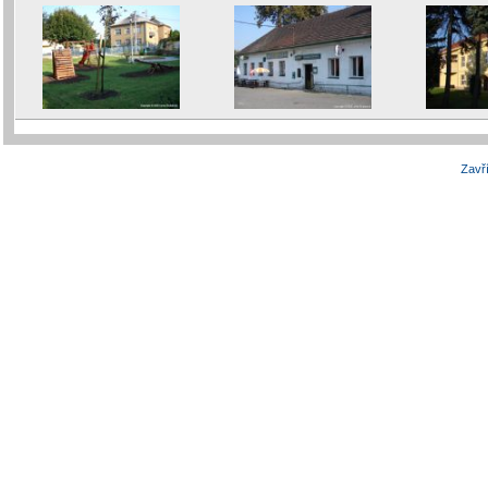
Zavří