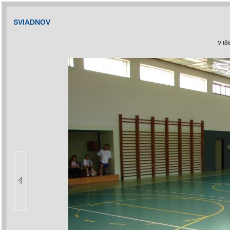
SVIADNOV
V tě