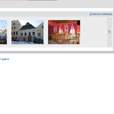
[Zobrazit náhledy]
t galerii