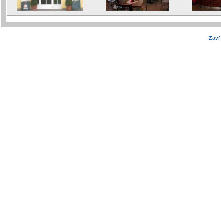
Zavří