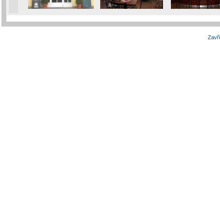
Zavří