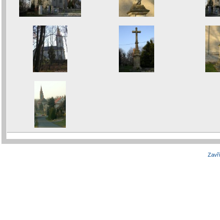
Zavří